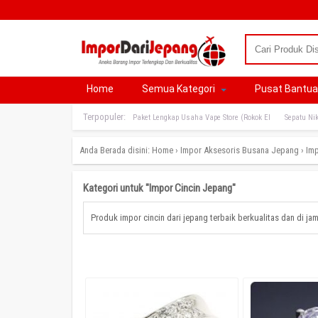
Home
Semua Kategori
Pusat Bantu
Terpopuler:
Paket Lengkap Usaha Vape Store (Rokok El
Sepatu Nik
Anda Berada disini:
Home
›
Impor Aksesoris Busana Jepang
›
Imp
Kategori untuk "Impor Cincin Jepang"
Produk impor cincin dari jepang terbaik berkualitas dan di jam