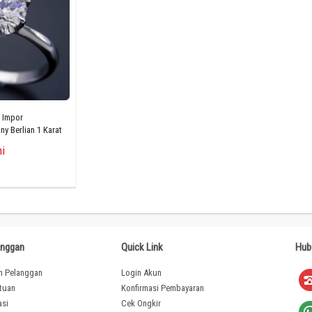
 Impor
ny Berlian 1 Karat
i
anggan
Quick Link
Hub
n Pelanggan
Login Akun
ntuan
Konfirmasi Pembayaran
asi
Cek Ongkir