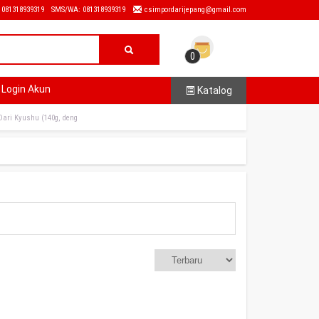
: 081318939319
SMS/WA: 081318939319
csimpordarijepang@gmail.com
0
Login Akun
Katalog
Dari Kyushu (140g, deng