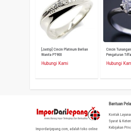
[Jastip] Cincin Platinum Berlian
Cincin Tunangan
Wanita PT900
Pengaturan Tiffa
Hubungi Kami
Hubungi Kam
Bantuan Pel
Kontak Layana
Syarat & Kete
Kebijakan Priv
Impordarijepang.com, adalah toko online