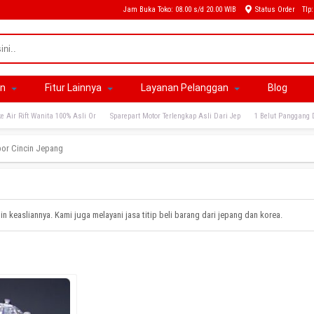
Jam Buka Toko: 08.00 s/d 20.00 WIB
Status Order
Tlp
an
Fitur Lainnya
Layanan Pelanggan
Blog
e Air Rift Wanita 100% Asli Or
Sparepart Motor Terlengkap Asli Dari Jep
1 Belut Panggang 
or Cincin Jepang
in keasliannya. Kami juga melayani jasa titip beli barang dari jepang dan korea.