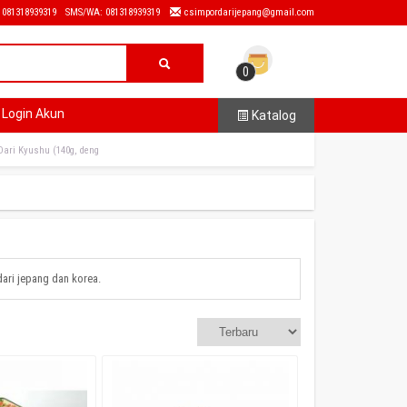
: 081318939319
SMS/WA: 081318939319
csimpordarijepang@gmail.com
0
Login Akun
Katalog
Dari Kyushu (140g, deng
dari jepang dan korea.