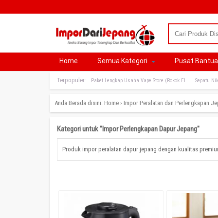
Home
Semua Kategori
Pusat Bantu
Terpopuler:
Paket Lengkap Usaha Vape Store (Rokok El
Sepatu Nik
Anda Berada disini:
Home
›
Impor Peralatan dan Perlengkapan J
Kategori untuk "Impor Perlengkapan Dapur Jepang"
Produk impor peralatan dapur jepang dengan kualitas premium t