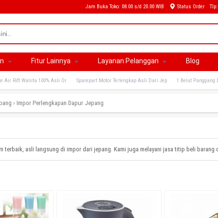
Jam Buka Toko: 08.00 s/d 20.00 WIB
Status Order
Tlp
an
Fitur Lainnya
Layanan Pelanggan
Blog
e Air Rift Wanita 100% Asli Or
Sparepart Motor Terlengkap Asli Dari Jep
1 Belut Panggang 
epang
›
Impor Perlengkapan Dapur Jepang
erbaik, asli langsung di impor dari jepang. Kami juga melayani jasa titip beli barang 