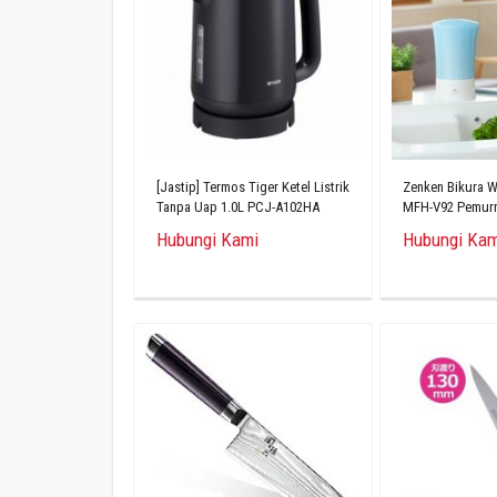
[Jastip] Termos Tiger Ketel Listrik
Zenken Bikura Wa
Tanpa Uap 1.0L PCJ-A102HA
MFH-V92 Pemurni
Penghilang Fluo
Hubungi Kami
Hubungi Kam
Jepang