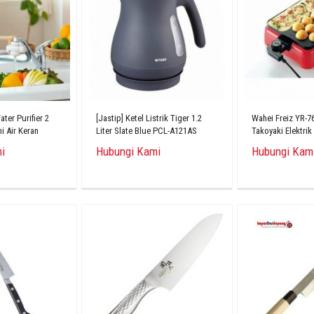
ter Purifier 2
[Jastip] Ketel Listrik Tiger 1.2
Wahei Freiz YR-7
 Air Keran
Liter Slate Blue PCL-A121AS
Takoyaki Elektrik
rida Buatan
Yaki Yaki Asli 2
i
Hubungi Kami
Hubungi Kam