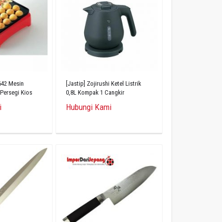
642 Mesin
[Jastip] Zojirushi Ketel Listrik
 Persegi Kios
0,8L Kompak 1 Cangkir
2 Lubang
i
Hubungi Kami