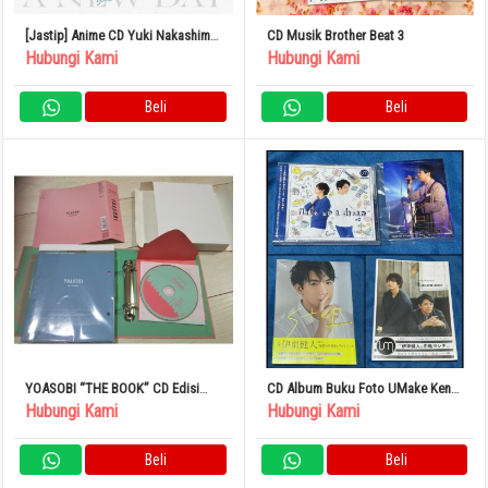
[Jastip] Anime CD Yuki Nakashima
CD Musik Brother Beat 3
/ A NEW DAY (Edisi Terbatas)
Hubungi Kami
Hubungi Kami
Beli
Beli
YOASOBI “THE BOOK” CD Edisi
CD Album Buku Foto UMake Kento
Terbatas
Ito Yoshiki Nakajima
Hubungi Kami
Hubungi Kami
Beli
Beli