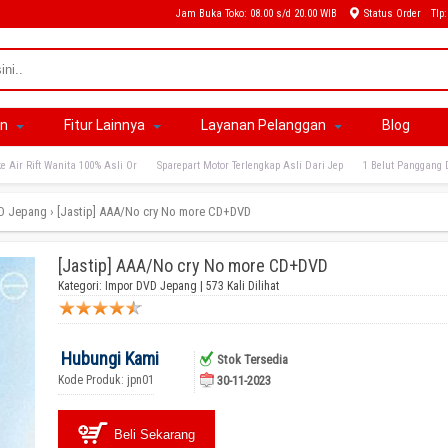
Jam Buka Toko: 08.00 s/d 20.00 WIB
Status Order
Tlp
an
Fitur Lainnya
Layanan Pelanggan
Blog
e Air Rift Wanita 100% Asli Or
Sparepart Motor Terlengkap Asli Dari Jep
1 Belut Panggang 
D Jepang
›
[Jastip] AAA/No cry No more CD+DVD
[Jastip] AAA/No cry No more CD+DVD
Kategori:
Impor DVD Jepang
| 573 Kali Dilihat
Hubungi Kami
Stok Tersedia
Kode Produk: jpn01
30-11-2023
Beli Sekarang