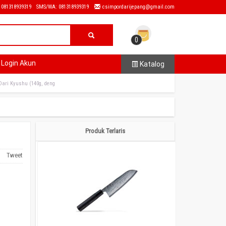
: 081318939319
SMS/WA: 081318939319
csimpordarijepang@gmail.com
0
Login Akun
Katalog
Dari Kyushu (140g, deng
Produk Terlaris
Tweet