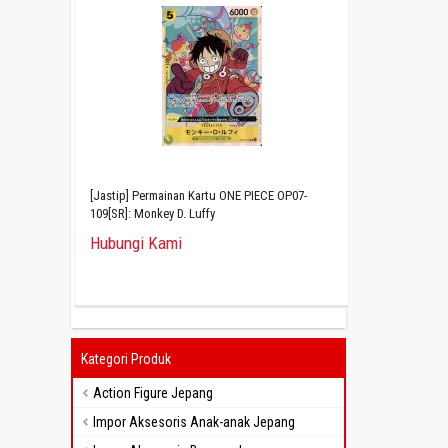
[Jastip] Permainan Kartu ONE PIECE OP07-
109[SR]: Monkey D. Luffy
Hubungi Kami
Kategori Produk
Action Figure Jepang
Impor Aksesoris Anak-anak Jepang