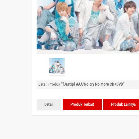
Detail Produk
"[Jastip] AAA/No cry No more CD+DVD"
Detail
Produk Terkait
Produk Lainnya