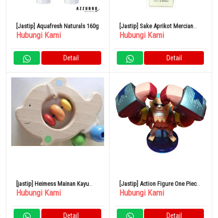
[Jastip] Aquafresh Naturals 160g
[Jastip] Sake Aprikot Mercian
Hubungi Kami
Hubungi Kami
Paket 1L 11%
Detail
Detail
[jastip] Heimess Mainan Kayu
[Jastip] Action Figure One Piece
Hubungi Kami
Hubungi Kami
Pertama Ikan Bergulir
Vol.23 Franky
Detail
Detail