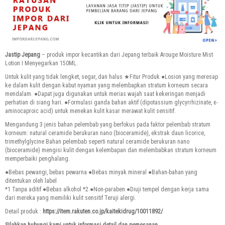
Jastip Jepang
– produk impor kecantikan dari Jepang terbaik Arouge Moisture Mist
Lotion I Menyegarkan 150ML.
Untuk kulit yang tidak lengket, segar, dan halus ★Fitur Produk ●Losion yang meresap
ke dalam kulit dengan kabut nyaman yang melembapkan stratum korneum secara
mendalam.
●Dapat juga digunakan untuk merias wajah saat kekeringan menjadi
perhatian di siang hari.
●Formulasi ganda bahan aktif (dipotassium glycyrrhizinate, ε-
aminocaproic acid) untuk menekan kulit kasar merawat kulit sensitif.
Mengandung 3 jenis bahan pelembab yang berfokus pada faktor pelembab stratum
korneum: natural ceramide berukuran nano (bioceramide), ekstrak daun licorice,
trimethylglycine Bahan pelembab seperti natural ceramide berukuran nano
(bioceramide) mengisi kulit dengan kelembapan dan melembabkan stratum korneum
memperbaiki penghalang.
●Bebas pewangi, bebas pewarna ●Bebas minyak mineral ●Bahan-bahan yang
ditentukan oleh label
*1 Tanpa aditif ●Bebas alkohol
*2 ●Non-paraben ●Diuji tempel dengan kerja sama
dari mereka yang memiliki kulit sensitif Teruji alergi.
Detail produk :
https://item.rakuten.co.jp/kaitekidrug/10011892/