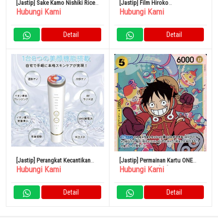
[Jastip] Sake Kamo Nishiki Rice
[Jastip] Film Hiroko
Hubungi Kami
Hubungi Kami
Bag Ginjo 720ml 15% Sake
Yakushimaru VHS
Niigata
Detail
Detail
[Jastip] Perangkat Kecantikan
[Jastip] Permainan Kartu ONE
Hubungi Kami
Hubungi Kami
Wajah EMS
PIECE OP07-109[SR]: Monkey D.
Luffy
Detail
Detail