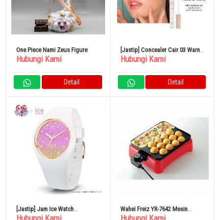
One Piece Nami Zeus Figure
[Jastip] Concealer Cair 03 Warna
Hubungi Kami
Hubungi Kami
Natural Tekstur Lembab
Detail
Detail
[Jastip] Jam Ice Watch
Wahei Freiz YR-7642 Mesin
Hubungi Kami
Hubungi Kami
Moonlight Collaboration Sailor
Takoyaki Elektrik Persegi Kios