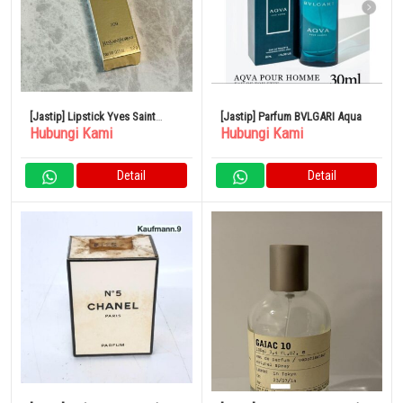
[Jastip] Lipstick Yves Saint
[Jastip] Parfum BVLGARI Aqua
Hubungi Kami
Hubungi Kami
Laurent
Detail
Detail