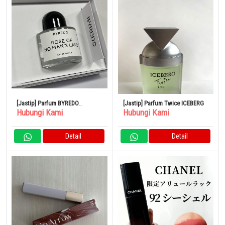
[Jastip] Parfum BYREDO
[Jastip] Parfum Twice ICEBERG
Hubungi Kami
Hubungi Kami
BLANCHE Blanche Eau de
Parfum
Detail
Detail