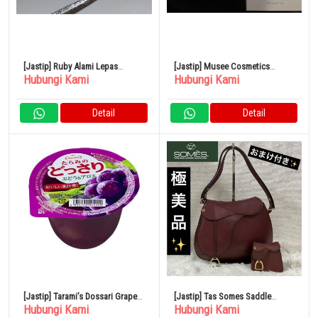
[Jastip] Ruby Alami Lepas
[Jastip] Musee Cosmetics
Hubungi Kami
Hubungi Kami
0,770ct Dengan Penyortiran
Serum Susu Kelembapan Kaya
Kontrol Kulit Halus
Detail
Detail
[Jastip] Tarami’s Dossari Grape
[Jastip] Tas Somes Saddle
Hubungi Kami
Hubungi Kami
& Aloe 230g x 24
Dressage