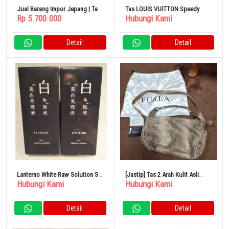
Jual Barang Impor Jepang | Tas
Tas LOUIS VUITTON Speedy
Rp 5.700.000
Hubungi Kami
sekolah Fit-chan Hitam
Bandouliere 30_Damier
Detail
Detail
Lanterno White Raw Solution Set
[Jastip] Tas 2 Arah Kulit Asli
Hubungi Kami
Hubungi Kami
Serum Pemutih
FURLA Pola Python Bahu Krem
Detail
Detail