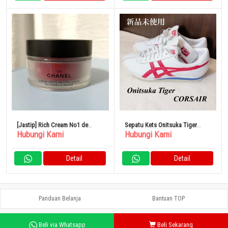
[Jastip] Rich Cream No1 de
Sepatu Kets Onitsuka Tiger
Hubungi Kami
Hubungi Kami
Chanel
CORSAIR 25,5cm
Detail
Detail
Panduan Belanja
Bantuan TOP
Beli via Whatsapp
Beli Sekarang