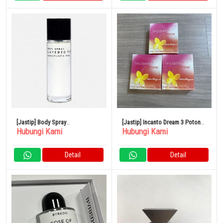
[Jastip] Body Spray
[Jastip] Incanto Dream 3 Potong
Hubungi Kami
Hubungi Kami
SHOLAYERED 100ml
Set Parfum
Detail
Detail