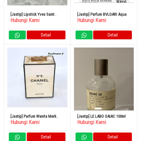
[Jastip] Lipstick Yves Saint
[Jastip] Parfum BVLGARI Aqua
Hubungi Kami
Hubungi Kami
Laurent
Detail
Detail
[Jastip] Parfum Wanita Merk
[Jastip] LE LABO GAIAC 100ml
Hubungi Kami
Hubungi Kami
CHANEL No.5
Detail
Detail