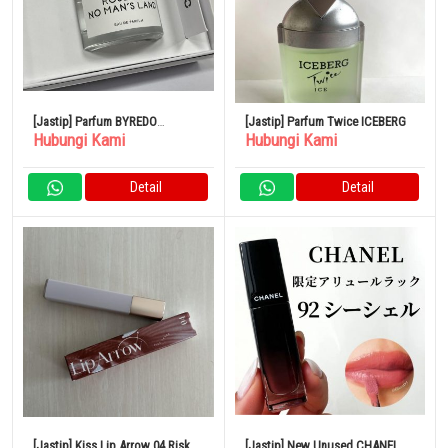
[Jastip] Parfum BYREDO
[Jastip] Parfum Twice ICEBERG
Hubungi Kami
Hubungi Kami
BLANCHE Blanche Eau de
Parfum
Detail
Detail
[Jastip] Kiss Lip Arrow 04 Risk
[Jastip] New Unused CHANEL