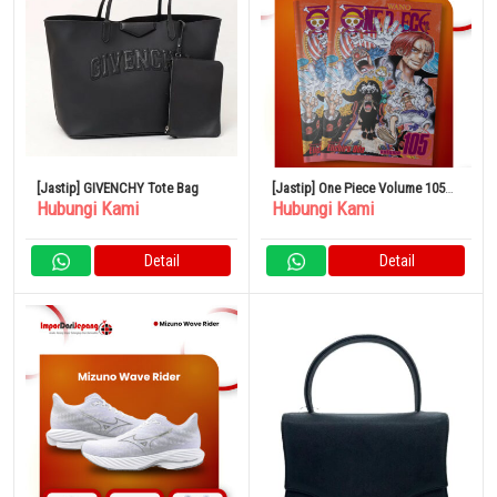
[Jastip] GIVENCHY Tote Bag
[Jastip] One Piece Volume 105
Hubungi Kami
Hubungi Kami
(Elex Media)
Detail
Detail