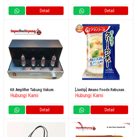
Detail
Detail
Kit Amplifier Tabung Vakum
[Jastip] Amano Foods Rebusan
Hubungi Kami
Hubungi Kami
Allargando-MINI-PA99
Krim Sayuran Warna-warni Kering
Beku 4 Porsi X 12 Kotak
Detail
Detail