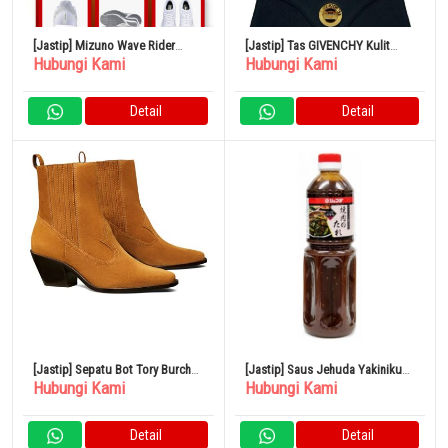
[Jastip] Mizuno Wave Rider
[Jastip] Tas GIVENCHY Kulit
Hubungi Kami
Hubungi Kami
Snickers
Hitam
Detail
Detail
[Jastip] Sepatu Bot Tory Burch
[Jastip] Saus Jehuda Yakiniku
Hubungi Kami
Hubungi Kami
Western Ankle Boots Tory Burch
Rasa Umami Miso 1L
45 mm Rhum
Detail
Detail