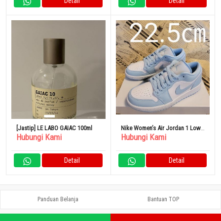
Detail
Detail
[Jastip] LE LABO GAIAC 100ml
Nike Women’s Air Jordan 1 Low
Hubungi Kami
Hubungi Kami
“Aluminium”
Detail
Detail
Panduan Belanja
Bantuan TOP