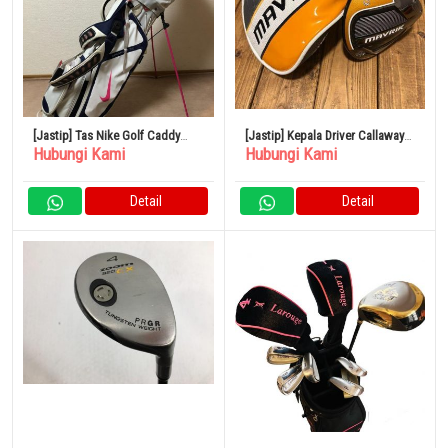
[Jastip] Tas Nike Golf Caddy
[Jastip] Kepala Driver Callaway
Hubungi Kami
Hubungi Kami
BG0285
MAVRIK MAX
Detail
Detail