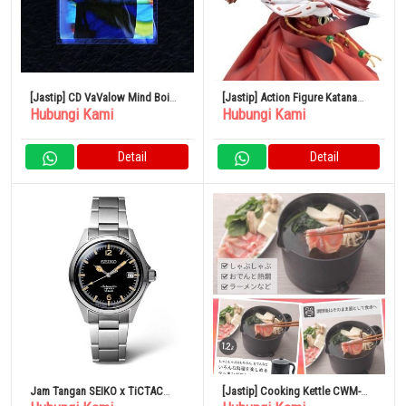
[Jastip] CD VaValow Mind Boi
[Jastip] Action Figure Katana
Hubungi Kami
Hubungi Kami
XQMV-1006
Brave Raphtalia “The Rising of
the Shield Hero Season 2” 1/7
Detail
Detail
Jam Tangan SEIKO x TiCTAC
[Jastip] Cooking Kettle CWM-