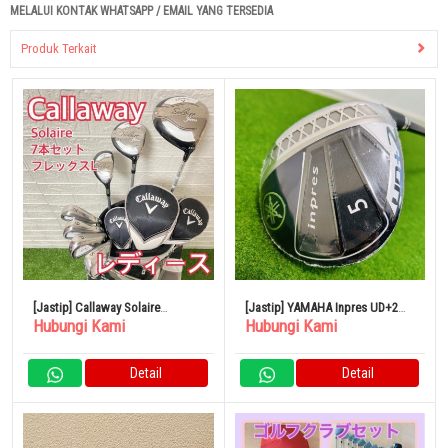
MELALUI KONTAK WHATSAPP / EMAIL YANG TERSEDIA
Produk Terkait
[Jastip] Callaway Solaire
[Jastip] YAMAHA Inpres UD+2
Hubungi Kami
Hubungi Kami
Callaway Soleil Golf Club
2021 5W Fairway Wood Blowout
Detail
Detail