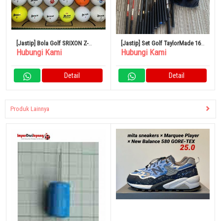
[Jastip] Bola Golf SRIXON Z-
[Jastip] Set Golf TaylorMade 16
Hubungi Kami
Hubungi Kami
STAR XV/Z-STAR 24 Bola
Klub Lengkap Dengan Tas
Detail
Detail
Produk Lainnya