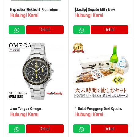
Kapasitor Elektrolit Aluminium
[Jastip] Sepatu Mita New
Hubungi Kami
Hubungi Kami
Suhu Tinggi Nichicon BW
Balance MT580 GORE-TEX 25cm
Detail
Detail
Jam Tangan Omega
1 Belut Panggang Dari Kyushu
Hubungi Kami
Hubungi Kami
Speedmaster Co-Axial Pemuntir
(140g, dengan saus)
Otomatis
Detail
Detail