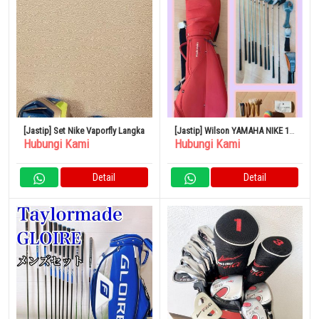
[Jastip] Set Nike Vaporfly Langka
[Jastip] Wilson YAMAHA NIKE 11
Hubungi Kami
Hubungi Kami
Buah Dengan Tas Caddy
Detail
Detail