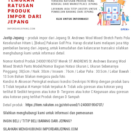
Jastip Jepang
– produk impor dari Jepang
St. Andrews Wool Mixed Stretch Pants Pola
Keseluruhan Hitam L [Bekas] Pakaian Golf Pria
. Harap dicatat kami melayani jasa titip
pembelian barang dari Jepang, untuk kemudahan dan kelancaran transaksi silahkan
menghubungi kami untuk informasi detail.
Nomor Kontrol Produk 240001956707 Merek ST ANDREWS St. Andrews Barang Wool
Mixed Stretch Pants Model/Nomor Bagian Notasi Ukuran L Ukuran Sebenarnya
Pinggang: 38,5cm / Naik: 30cm / Inseam : 76cm / Lebar Paha : 30.5cm / Lebar Bawah :
13.5cm Bahan Silakan mengacu pada foto.
Kondisi A- Aksesori Peringkat evaluasi kondisi Deskripsi N Mirip dengan produk baru
S Tidak terpakai A Hampir tidak terpakai A- Tidak ada goresan atau kotoran yang
terlihat B Sedikit tergores atau kotor B- Tergores atau kotor C Kegunaan atau goresan
atau kotoran yang terlihat Produk dengan D Sampah
Detail produk :
https://item.rakuten.co.jp/stst-used/1-240001956707/
Silahkan menghubungi kami untuk informasi dan pemesanan
INGIN BELI / TITIP BELI BARANG DARI JEPANG?
SILAHKAN MENGHUBUNGI IMPORDARIJEPANG.COM