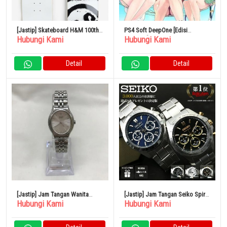
[Jastip] Skateboard H&M 100th
PS4 Soft DeepOne [Edisi
Hubungi Kami
Hubungi Kami
Anniversary DESNEY
Terbatas]
Detail
Detail
[Jastip] Jam Tangan Wanita
[Jastip] Jam Tangan Seiko Spirit
Hubungi Kami
Hubungi Kami
Kuarsa SEIKO Analog Credor
Pria Dial
Perak 4J81-5A10