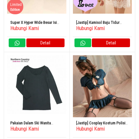
Limited
Edition
Super X Hyper Wide Besar Isi
[Jastip] Kamisol Baju Tidur
Hubungi Kami
Hubungi Kami
120 ML
Lingerie Seksi Babydoll Size L
Detail
Detail
Pakaian Dalam Ski Wanita
[Jastip] Cosplay Kostum Polisi
Hubungi Kami
Hubungi Kami
Northern Country Wear NA-9622
Seksi Rok Mini