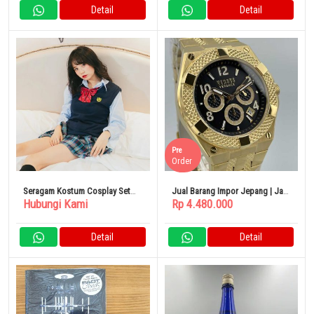
Detail
Detail
Pre
Order
Seragam Kostum Cosplay Set
Jual Barang Impor Jepang | Jam
Hubungi Kami
Rp 4.480.000
Sekolah Menengah Atas Wanita
Tangan VERSUS VERSACE
Detail
Detail