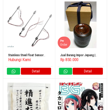
Pre
Order
Stainless Steel Float Sensor
Jual Barang Impor Jepang |
Hubungi Kami
Rp 850.000
Level Switch
Peralatan Teh Ukiran Kayu
Jujube
Detail
Detail