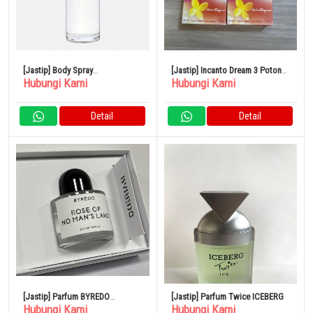
[Jastip] Body Spray
[Jastip] Incanto Dream 3 Potong
Hubungi Kami
Hubungi Kami
SHOLAYERED 100ml
Set Parfum
Detail
Detail
[Jastip] Parfum BYREDO
[Jastip] Parfum Twice ICEBERG
Hubungi Kami
Hubungi Kami
BLANCHE Blanche Eau de