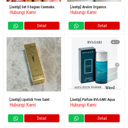
[Jastip] Set 3 bagian Canmake
[Jastip] Avalon Organics
Hubungi Kami
Hubungi Kami
Eye Color Magician
Thickening Shampoo &
Conditioner Biotin Shampoo
Detail
Detail
[Jastip] Lipstick Yves Saint
[Jastip] Parfum BVLGARI Aqua
Hubungi Kami
Hubungi Kami
Laurent
Detail
Detail