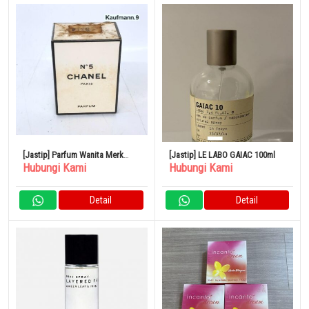
[Jastip] Parfum Wanita Merk
[Jastip] LE LABO GAIAC 100ml
Hubungi Kami
Hubungi Kami
CHANEL No.5
Detail
Detail