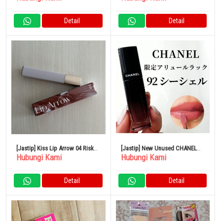
Parfum
Detail
Detail
[Jastip] Kiss Lip Arrow 04 Risk
[Jastip] New Unused CHANEL
Hubungi Kami
Hubungi Kami
Taker
lipstick
Detail
Detail