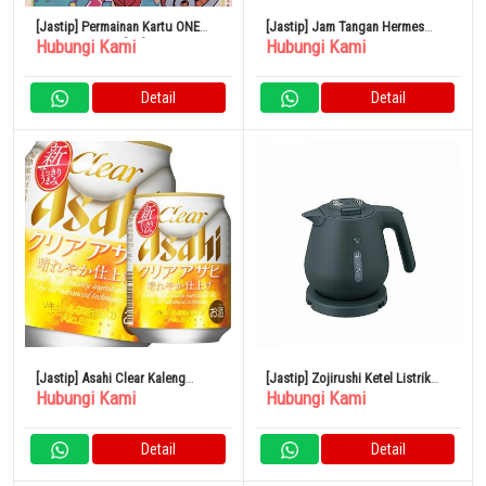
[Jastip] Permainan Kartu ONE
[Jastip] Jam Tangan Hermes
Hubungi Kami
Hubungi Kami
PIECE OP07-109[SR]: Monkey D.
Medor Lock TPM Triple Tour
Luffy
ME2.110.282/VB893
Detail
Detail
[Jastip] Asahi Clear Kaleng
[Jastip] Zojirushi Ketel Listrik
Hubungi Kami
Hubungi Kami
250ml x 1 Case
0,8L Kompak 1 Cangkir
Detail
Detail