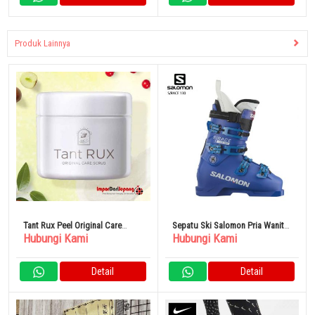
Produk Lainnya
Tant Rux Peel Original Care
Sepatu Ski Salomon Pria Wanita
Hubungi Kami
Hubungi Kami
Scrub
S/RACE 130 / Esrace 130
[L47351800]
Detail
Detail