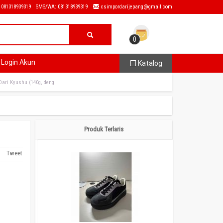
: 081318939319
SMS/WA: 081318939319
csimpordarijepang@gmail.com
0
Login Akun
Katalog
Dari Kyushu (140g, deng
Produk Terlaris
Tweet