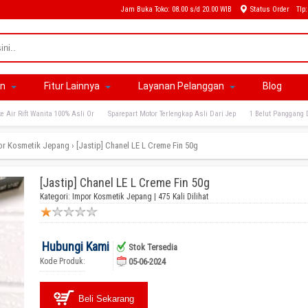
Jam Buka Toko: 08.00 s/d 20.00 WIB
Status Order
Tlp
an
Fitur Lainnya
Layanan Pelanggan
Blog
e Air Rift Wanita 100% Asli Or
Sparepart Motor Terlengkap Asli Dari Jep
1 Belut Panggang 
or Kosmetik Jepang
›
[Jastip] Chanel LE L Creme Fin 50g
[Jastip] Chanel LE L Creme Fin 50g
Kategori:
Impor Kosmetik Jepang
| 475 Kali Dilihat
Hubungi Kami
Stok Tersedia
Kode Produk:
05-06-2024
Beli Sekarang