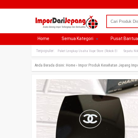
Home
Semua Kategori
Pusat Bantu
Terpopuler:
Paket Lengkap Usaha Vape Store (Rokok El
Sepatu Nik
Anda Berada disini:
Home
›
Impor Produk Kesehatan Jepang
Imp