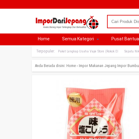
Home
Semua Kategori
Pusat Bantu
Terpopuler:
Paket Lengkap Usaha Vape Store (Rokok El
Sepatu Nik
Anda Berada disini:
Home
›
Impor Makanan Jepang
Impor Bumbu