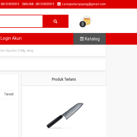
: 081318939319
SMS/WA: 081318939319
csimpordarijepang@gmail.com
0
Login Akun
Katalog
Dari Kyushu (140g, deng
Produk Terlaris
Tweet