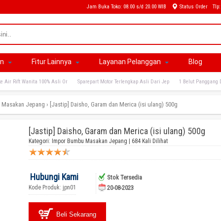
Jam Buka Toko: 08.00 s/d 20.00 WIB
Status Order
Tlp
an
Fitur Lainnya
Layanan Pelanggan
Blog
e Air Rift Wanita 100% Asli Or
Sparepart Motor Terlengkap Asli Dari Jep
1 Belut Panggang 
 Masakan Jepang
›
[Jastip] Daisho, Garam dan Merica (isi ulang) 500g
[Jastip] Daisho, Garam dan Merica (isi ulang) 500g
Kategori:
Impor Bumbu Masakan Jepang
| 684 Kali Dilihat
Hubungi Kami
Stok Tersedia
Kode Produk: jpn01
20-08-2023
Beli Sekarang