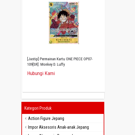
[Jastip] Permainan Kartu ONE PIECE OP07-
109[SR]: Monkey D. Luffy
Hubungi Kami
Kategori Produk
Action Figure Jepang
Impor Aksesoris Anak-anak Jepang