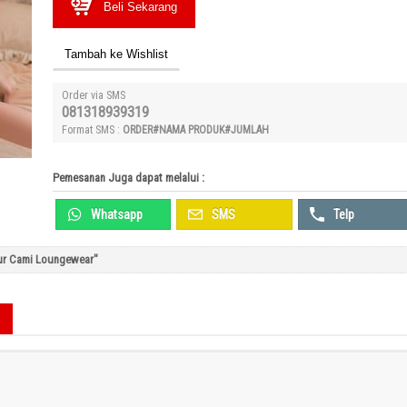
Beli Sekarang
Tambah ke Wishlist
Order via SMS
081318939319
Format SMS :
ORDER#NAMA PRODUK#JUMLAH
Pemesanan Juga dapat melalui :
Whatsapp
SMS
Telp
dur Cami Loungewear"