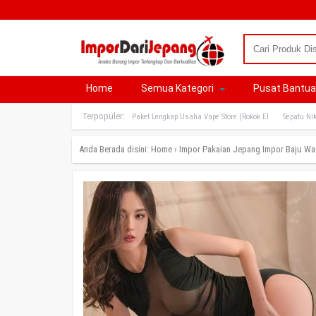
Home
Semua Kategori
Pusat Bantu
Terpopuler:
Paket Lengkap Usaha Vape Store (Rokok El
Sepatu Nik
Anda Berada disini:
Home
›
Impor Pakaian Jepang
Impor Baju Wa