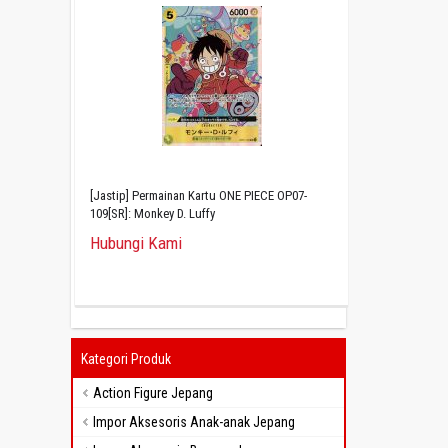
[Jastip] Permainan Kartu ONE PIECE OP07-
109[SR]: Monkey D. Luffy
Hubungi Kami
Kategori Produk
Action Figure Jepang
Impor Aksesoris Anak-anak Jepang