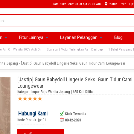
Jam Buka Toko: 08.00 s/d 20.00 WIB
Status Order
Tlp
an
Fitur Lainnya
Layanan Pelanggan
Blog
e Air Rift Wanita 100% Asli Or
Sparepart Motor Terlengkap Asli Dari Jep
1 Belut Panggang 
nita Jepang
›
[Jastip] Gaun Babydoll Lingerie Seksi Gaun Tidur Cami Loungewear
[Jastip] Gaun Babydoll Lingerie Seksi Gaun Tidur Cami
Loungewear
Kategori:
Impor Baju Wanita Jepang
| 685 Kali Dilihat
Hubungi Kami
Stok Tersedia
Kode Produk: jpn01
08-12-2023