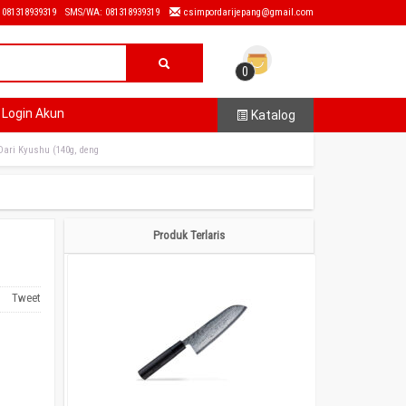
: 081318939319
SMS/WA: 081318939319
csimpordarijepang@gmail.com
0
Login Akun
Katalog
Dari Kyushu (140g, deng
Produk Terlaris
Tweet