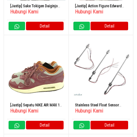
[Jastip] Sake Tokigen Daiginjo
[Jastip] Action Figure Edward
Hubungi Kami
Hubungi Kami
Nakumito 1800ml
Newgate “One Piece” MEGA
World vol.3
Detail
Detail
[Jastip] Sepatu NIKE AIR MAX 1
Stainless Steel Float Sensor
Hubungi Kami
Hubungi Kami
One Pata 28cm BRD Kulit
Level Switch
Detail
Detail