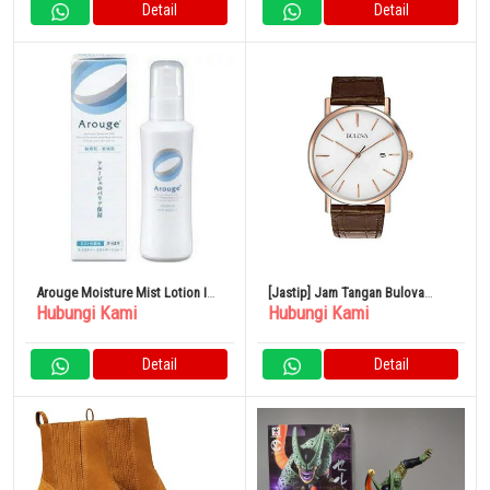
Detail
Detail
Arouge Moisture Mist Lotion I
[Jastip] Jam Tangan Bulova
Hubungi Kami
Hubungi Kami
Menyegarkan 150ML
Watch BULOVA 98H51
Detail
Detail