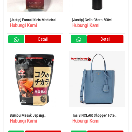
[Jastip] Formal Klein Medicinal
[Jastip] Cello Ghero 500ml
Hubungi Kami
Hubungi Kami
Flavia Lotion Rich Moist 01 80ml
Minyak Zaitun Extra Virgin Bijian
Canino Italia
Detail
Detail
Bumbu Masak Jepang
Tas SINCLAIR Shopper Tote
Hubungi Kami
Hubungi Kami
Ajinomoto “Koku no Chikara”
Small/Michael Kors
200g