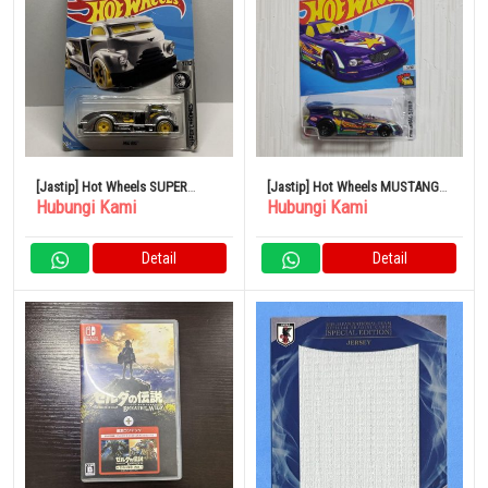
[Jastip] Hot Wheels SUPER
[Jastip] Hot Wheels MUSTANG
Hubungi Kami
Hubungi Kami
CHROMES MIG RIG
NHRA FUNNY CAR
Detail
Detail