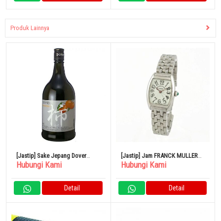
Produk Lainnya
[Jastip] Sake Jepang Dover
[Jastip] Jam FRANCK MULLER
Hubungi Kami
Hubungi Kami
Kesemek 20/700
Tono Curvex Intermedia 2251QZ
Quartz
Detail
Detail