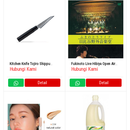
Kitchen Knife Tojiro Shippu
Fukinoto Live Hibiya Open Air
Hubungi Kami
Hubungi Kami
Black DP Damascus FD 1591
Concert DVD
100% Original
Detail
Detail