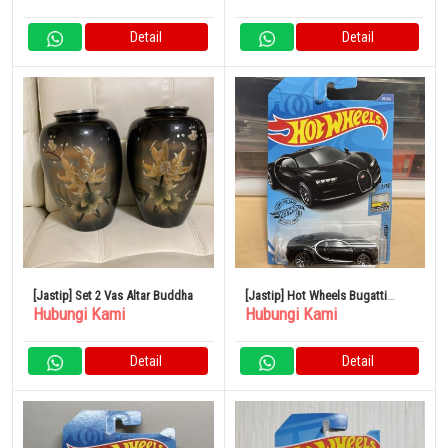
Sage
Detail
Detail
[Jastip] Set 2 Vas Altar Buddha
[Jastip] Hot Wheels Bugatti
Hubungi Kami
Hubungi Kami
Chiron
Detail
Detail