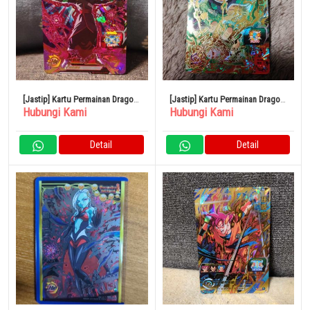
[Jastip] Kartu Permainan Dragon
[Jastip] Kartu Permainan Dragon
Hubungi Kami
Hubungi Kami
Ball Heroes Zamasu Combined
Ball Heroes Broly
Detail
Detail