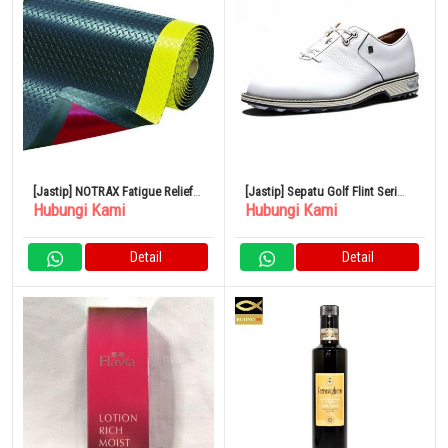
[Jastip] NOTRAX Fatigue Relief
[Jastip] Sepatu Golf Flint Seri
Hubungi Kami
Hubungi Kami
Mat Cushion Tracks
Premier Pria FootJoy Putih 9
Detail
Detail