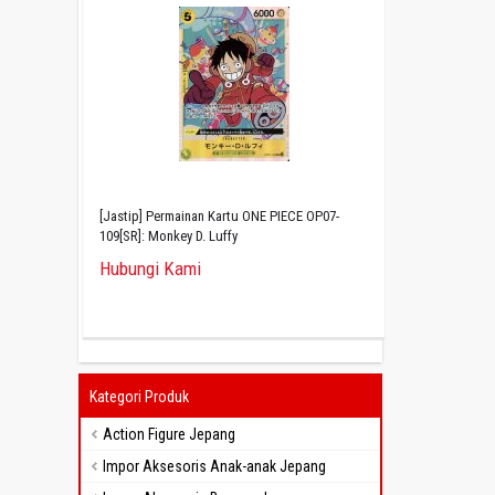
[Jastip] Permainan Kartu ONE PIECE OP07-
109[SR]: Monkey D. Luffy
Hubungi Kami
Kategori Produk
Action Figure Jepang
Impor Aksesoris Anak-anak Jepang