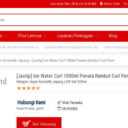
Jam Buka Toko: 08.00 s/d 20.00 WIB
Status Order
Tlp
an
Fitur Lainnya
Layanan Pelanggan
Blog
e Air Rift Wanita 100% Asli Or
Sparepart Motor Terlengkap Asli Dari Jep
1 Belut Panggang 
or Kosmetik Jepang
›
[Jastip] Ion Water Curl 1000ml Penata Rambut Curl Perm
[Jastip] Ion Water Curl 1000ml Penata Rambut Curl Pe
Kategori:
Impor Kosmetik Jepang
| 697 Kali Dilihat
Hubungi Kami
Stok Tersedia
Kode Produk: jpn01
24-10-2023
Beli Sekarang