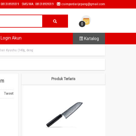
: 081318939319
SMS/WA: 081318939319
csimpordarijepang@gmail.com
0
Login Akun
Katalog
Dari Kyushu (140g, deng
Produk Terlaris
rm
Tweet