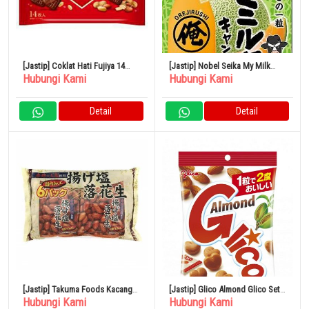
[Jastip] Coklat Hati Fujiya 14
[Jastip] Nobel Seika My Milk
Hubungi Kami
Hubungi Kami
Kantong Kacang x 15
Hokkaido Melon 80g
Detail
Detail
[Jastip] Takuma Foods Kacang
[Jastip] Glico Almond Glico Set
Hubungi Kami
Hubungi Kami
Asin Goreng 80 Bungkus
77 Buah