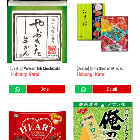
[Jastip] Permen Teh Mochizuki
[Jastip] Iijima Shoten Misuzu
Hubungi Kami
Hubungi Kami
Honpo Hitokuchi Yokan
Candy Box 460gr 1 Kotak
Yabukita Yokan 38g x 10 Buah
Detail
Detail