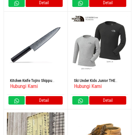
Detail
Detail
Kitchen Knife Tojiro Shippu
Ski Under Kids Junior THE
Hubungi Kami
Hubungi Kami
Black DP Damascus FD 1594
NORTH FACE NUJ68105
100% Original
Detail
Detail