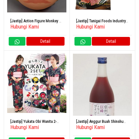
[Jastip] Action Figure Monkey D.
[Jastip] Tanigai Foods Industry
Hubungi Kami
Hubungi Kami
Luffy GEAR5 “One Piece”
Mugifuji Pork Dendeng 40g x 12
Kantong
Detail
Detail
[Jastip] Yukata Obi Wanita 2-
[Jastip] Anggur Buah Shinshu
Hubungi Kami
Hubungi Kami
Piece Set Retro
Kyoho ALC4% Manis 500ml