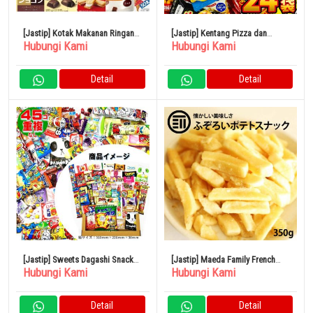
[Jastip] Kotak Makanan Ringan
[Jastip] Kentang Pizza dan
Hubungi Kami
Hubungi Kami
20 Jenis Permen Makanan
Keripik Kentang Camilan DX 24
Penutup
Macam
Detail
Detail
[Jastip] Sweets Dagashi Snacks
[Jastip] Maeda Family French
Hubungi Kami
Hubungi Kami
SP 45 Macam
Fries Snack 350g Kentang
Camilan Bir Izakaya
Detail
Detail