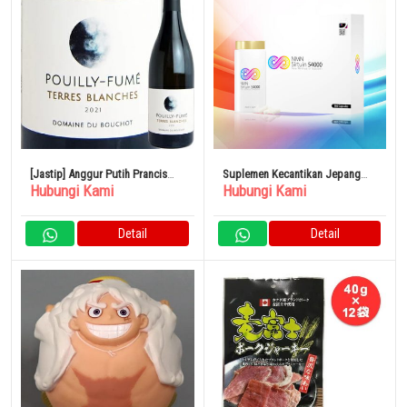
[Jastip] Anggur Putih Prancis
Suplemen Kecantikan Jepang
Hubungi Kami
Hubungi Kami
Bouchot Pouilly Fumé Terre
NMN Sirtuin 54000
Blanche 2021
Detail
Detail