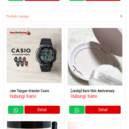
Produk Lainnya
Jam Tangan Standar Casio
[Jastip] Bare Skin Anniversary
Hubungi Kami
Hubungi Kami
Chipkashi Tanggal Digital
Skin Care Powder
Kalender Tahan Air
Detail
Detail