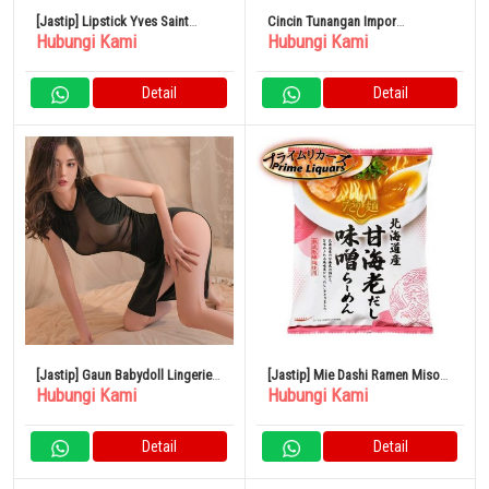
[Jastip] Lipstick Yves Saint
Cincin Tunangan Impor
Hubungi Kami
Hubungi Kami
Laurent
Pengaturan Tiffany Berlian 1
Karat
Detail
Detail
[Jastip] Gaun Babydoll Lingerie
[Jastip] Mie Dashi Ramen Miso
Hubungi Kami
Hubungi Kami
Seksi Gaun Tidur Cami
Sup Udang Manis Hokkaido
Loungewear
Detail
Detail