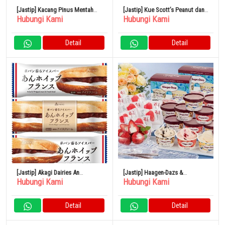
[Jastip] Kacang Pinus Mentah
[Jastip] Kue Scott’s Peanut dan
Hubungi Kami
Hubungi Kami
Kacang Osawa 30g Set isi 5
Pretzel Putih 1 Pound
Detail
Detail
[Jastip] Akagi Dairies An
[Jastip] Haagen-Dazs &
Hubungi Kami
Hubungi Kami
Whipped French 75ml x 24
Strawberry Ice A-HGR
Kantong
Detail
Detail