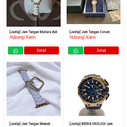
[Jastip] Jam Tangan Mutiara Asli
[Jastip] Jam Tangan Corum
Hubungi Kami
Hubungi Kami
Admiral’s Cup
Detail
Detail
[Jastip] Jam Tangan Mewah
[Jastip] BRERA OROLOGI Jam