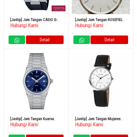
[Jastip] Jam Tangan CASIO G-
[Jastip] Jam Tangan ROSEFIELD
Hubungi Kami
Hubungi Kami
SHOCK G-STEEL GST-B100-1AJF
Kuarsa Bekas
Solar Bluetooth World Time 20
ATM
Detail
Detail
[Jastip] Jam Tangan Kuarsa
[Jastip] Jam Tangan Mujeres
Hubungi Kami
Hubungi Kami
Tissot PRX Swiss Model
Reloj de Pulsera Blanco Negro
Reproduksi T-Classic
Analgica Metal Cuero
T137.210.11.041.00 Uniseks
S4782200016300