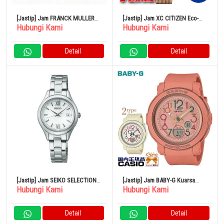
[Jastip] Jam FRANCK MULLER
[Jastip] Jam XC CITIZEN Eco-
Hubungi Kami
Hubungi Kami
Tono Curvex Intermedia 2251QZ
Drive Official Japanese Product
Quartz
Wristwatch EW2635-54A
Detail
Detail
[Jastip] Jam SEIKO SELECTION
[Jastip] Jam BABY-G Kuarsa
Hubungi Kami
Hubungi Kami
SWFH131 Radio Solar
Analog Digital Kronograf
Terakota BGA-290PA-4AJF
Detail
Detail