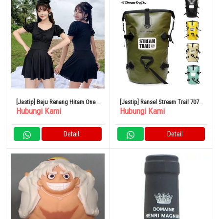
[Jastip] Baju Renang Hitam One
[Jastip] Ransel Stream Trail 7070
Hubungi Kami
Hubungi Kami
Piece Rok Ruffle
DryTank D2 60L
Detail
Detail