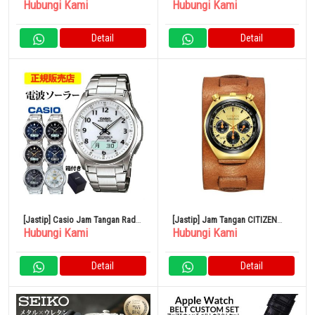
Hubungi Kami
Hubungi Kami
Applewatch Band 44mm
Tangan Kuarsa Analog
BRGTC5408 Gran Turismo
Detail
Detail
[Jastip] Casio Jam Tangan Radio
[Jastip] Jam Tangan CITIZEN
Hubungi Kami
Hubungi Kami
Solar Pria Analog
Red Monkey Hollywood
Detail
Detail