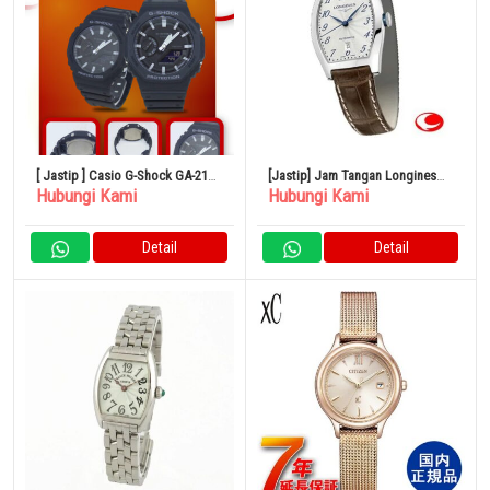
[ Jastip ] Casio G-Shock GA-2100
[Jastip] Jam Tangan Longines
Hubungi Kami
Hubungi Kami
Japan
Evidenza Pemutar Otomatis
L2.142.4.73.4
Detail
Detail