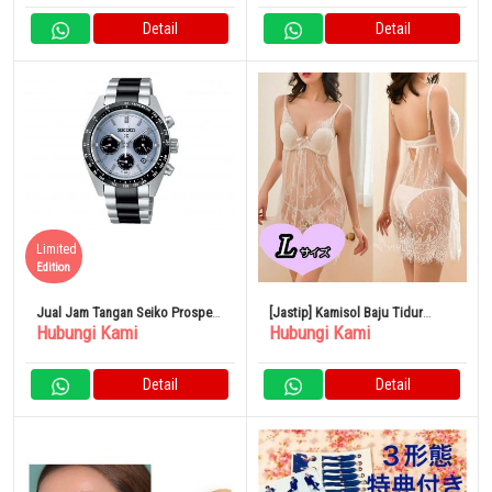
Detail
Detail
Limited
Edition
Jual Jam Tangan Seiko Prospex
[Jastip] Kamisol Baju Tidur
Hubungi Kami
Hubungi Kami
Speedtimer Solar Chronograph
Lingerie Seksi Babydoll Size L
Edisi Terbatas SBDL093
Detail
Detail