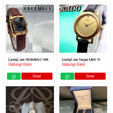
[Jastip] Jam OROBIANCO 1996
[Jastip] Jam Tangan RADO 1P
Hubungi Kami
Hubungi Kami
OR-0028N 500
Diamond Round Gold 583
Detail
Detail