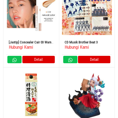
[Jastip] Concealer Cair 03 Warna
CD Musik Brother Beat 3
Hubungi Kami
Hubungi Kami
Natural Tekstur Lembab
Detail
Detail