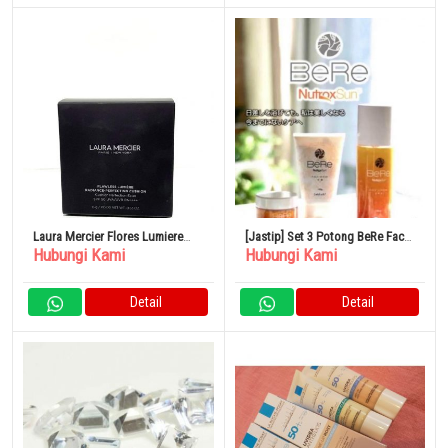
Laura Mercier Flores Lumiere
[Jastip] Set 3 Potong BeRe Face
Hubungi Kami
Hubungi Kami
Radiance Perfecting Cushion
Wash Lotion Cream Organik
0W1
Detail
Detail