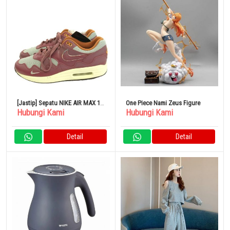
[Jastip] Sepatu NIKE AIR MAX 1
One Piece Nami Zeus Figure
Hubungi Kami
Hubungi Kami
One Pata 28cm BRD Kulit
Detail
Detail