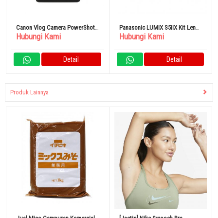
Canon Vlog Camera PowerShot
Panasonic LUMIX S5IIX Kit Lensa
Hubungi Kami
Hubungi Kami
V10 Tripod Grip Kit Hitam
Ganda Kamera Lensa Tunggal
Mirrorless Hitam DC-S5M2XW
Detail
Detail
Produk Lainnya