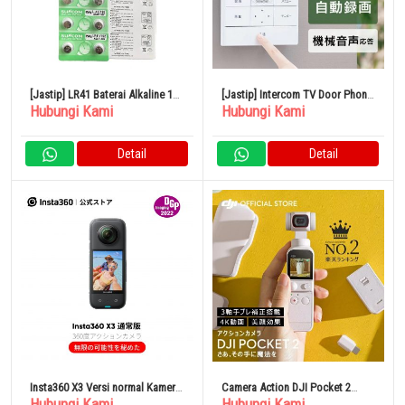
[Jastip] LR41 Baterai Alkaline 10
[Jastip] Intercom TV Door Phone
Hubungi Kami
Hubungi Kami
Buah AG3 Baterai Termometer
Cord Iris Ohyama TD- SM3010-
WSH
Detail
Detail
Insta360 X3 Versi normal Kamera
Camera Action DJI Pocket 2
Hubungi Kami
Hubungi Kami
Asuraku 360 derajat
Sunset White