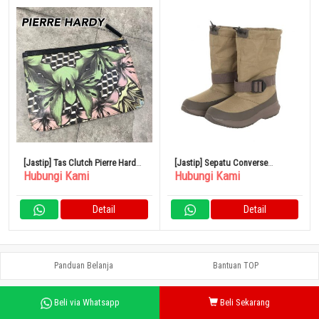
[Jastip] Tas Clutch Pierre Hardy
[Jastip] Sepatu Converse
Hubungi Kami
Hubungi Kami
Motif Bunga
NEXTAR1570 RT H I OLV Boa
Boots 38001500
Detail
Detail
Panduan Belanja
Bantuan TOP
Beli via Whatsapp
Beli Sekarang