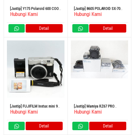
[Jastip] Y175 Polaroid 600 COOL
[Jastip] 8605 POLAROID SX-70
Hubungi Kami
Hubungi Kami
CAM Kuning Hitam
LAND CAMERA SONAR
Detail
Detail
[Jastip] FUJIFILM Instax mini 90
[Jastip] Mamiya RZ67 PRO
Hubungi Kami
Hubungi Kami
Neo Classic Black Kamera Film
Kamera Film Format Medium
Polaroid
Polaroid
Detail
Detail