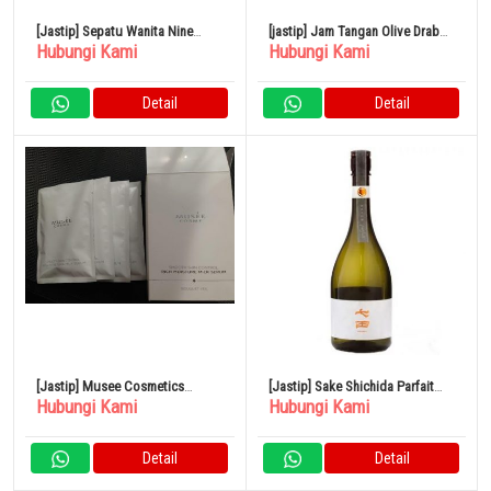
[Jastip] Sepatu Wanita Nine
[jastip] Jam Tangan Olive Drab
Hubungi Kami
Hubungi Kami
West Zadie 3
Rothco 4104 OD Tahan Air
Detail
Detail
[Jastip] Musee Cosmetics
[Jastip] Sake Shichida Parfait
Hubungi Kami
Hubungi Kami
Serum Susu Kelembapan Kaya
Junmai Daiginjo 720ml
Kontrol Kulit Halus
Detail
Detail