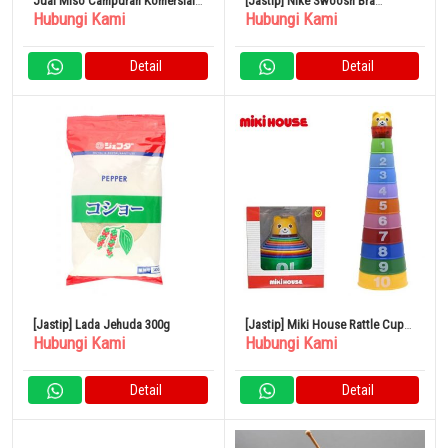
Jual Miso Campuran Komersial
[Jastip] Nike Swoosh Bra
Hubungi Kami
Hubungi Kami
Ichibiki 1kg
Olahraga Women’s Medium-
Support Padded
Detail
Detail
[Jastip] Lada Jehuda 300g
[Jastip] Miki House Rattle Cup
Hubungi Kami
Hubungi Kami
Tower
Detail
Detail