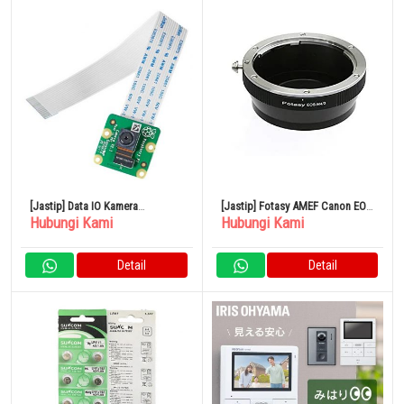
[Jastip] Data IO Kamera
[Jastip] Fotasy AMEF Canon EOS
Hubungi Kami
Hubungi Kami
Raspberry Pi V2 UDRPCAMERA
EF Lens to M43 Micro Four
Thirds System Camera Adapter
Detail
Detail