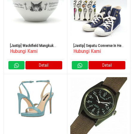
[Jastip] Wachifield Mangkuk
[Jastip] Sepatu Converse In Heel
Hubungi Kami
Hubungi Kami
Hotel
All Star Ukuran 24Cm Navy
Detail
Detail