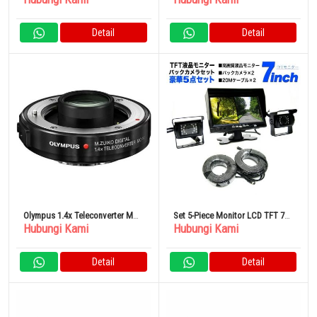
Detail
Detail
Olympus 1.4x Teleconverter MC-
Set 5-Piece Monitor LCD TFT 7
Hubungi Kami
Hubungi Kami
14
Inci
Detail
Detail