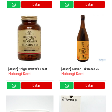
SIGNATURE
Detail
Detail
[Jastip] Solgar Brewer’s Yeast
[Jastip] Tomino Takarazan 25
Hubungi Kami
Hubungi Kami
Ragi Bir
derajat 1800ml Pabrik Sake Nishi
Detail
Detail