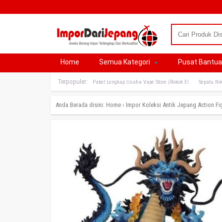
Home
Semua Kategori
Pusat Bantu
Terpopuler:
Paket Lengkap Usaha Vape Store (Rokok El
Sepatu Nik
Anda Berada disini:
Home
›
Impor Koleksi Antik Jepang
Action F