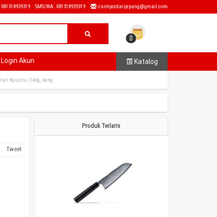
: 081318939319
SMS/WA: 081318939319
csimpordarijepang@gmail.com
0
Login Akun
Katalog
Dari Kyushu (140g, deng
Produk Terlaris
Tweet