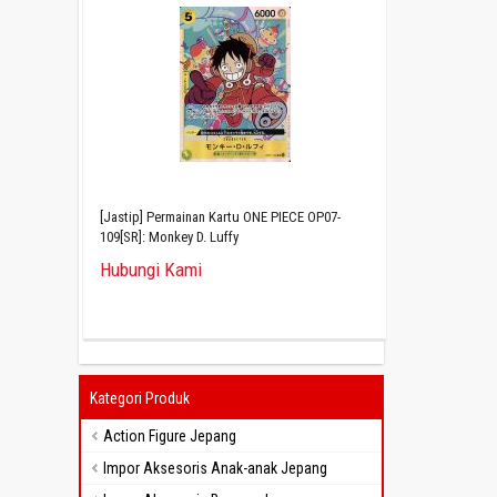
[Jastip] Permainan Kartu ONE PIECE OP07-
109[SR]: Monkey D. Luffy
Hubungi Kami
Kategori Produk
Action Figure Jepang
Impor Aksesoris Anak-anak Jepang