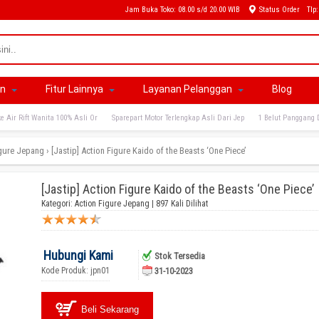
Jam Buka Toko: 08.00 s/d 20.00 WIB
Status Order
Tlp
an
Fitur Lainnya
Layanan Pelanggan
Blog
e Air Rift Wanita 100% Asli Or
Sparepart Motor Terlengkap Asli Dari Jep
1 Belut Panggang 
igure Jepang
›
[Jastip] Action Figure Kaido of the Beasts ‘One Piece’
[Jastip] Action Figure Kaido of the Beasts ‘One Piece’
Kategori:
Action Figure Jepang
| 897 Kali Dilihat
Hubungi Kami
Stok Tersedia
Kode Produk: jpn01
31-10-2023
Beli Sekarang