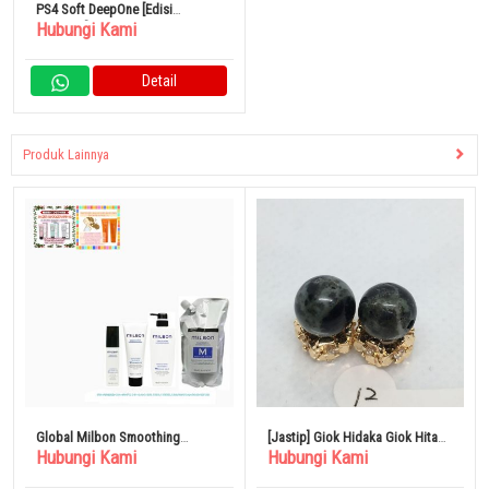
PS4 Soft DeepOne [Edisi
Hubungi Kami
Terbatas]
Detail
Produk Lainnya
Global Milbon Smoothing
[Jastip] Giok Hidaka Giok Hitam
Hubungi Kami
Hubungi Kami
Treatment Medium Hair
Langka 7,5mm 2 Buah