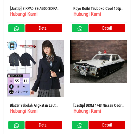
[Jastip] SIXPAD SE-AG00 SIXPAD
Koyo Roihi Tsuboko Cool 156pc
Hubungi Kami
Hubungi Kami
FOOT FIT PLUS
100% Original
Detail
Detail
Blazer Sekolah Angkatan Laut
[Jastip] DISM 1/43 Nissan Cedric
Hubungi Kami
Hubungi Kami
Biru Arang Abu-abu
330 Shakotan
Detail
Detail