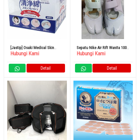
[Jastip] Osaki Medical Skin
Sepatu Nike Air Rift Wanita 100%
Hubungi Kami
Hubungi Kami
Fresh 100 Sachet
Asli Original
Detail
Detail