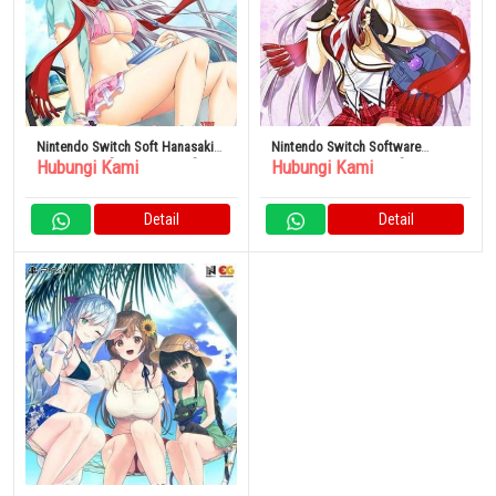
Nintendo Switch Soft Hanasaki
Nintendo Switch Software
Hubungi Kami
Hubungi Kami
Workspring! [Edisi Terbatas]
Hanasaki Workspring! [Edisi
Reguler]
Detail
Detail