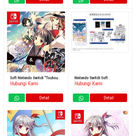
Soft Nintendo Switch “Touhou
Nintendo Switch Soft
Hubungi Kami
Hubungi Kami
Sojin Engi V” & “Touhou Gensou
CRYMACHINA Hanamaru BOX
Mauroku W” Paket Ganda [Edisi
Reguler]
Detail
Detail