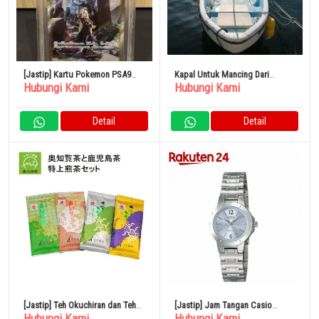
[Jastip] Kartu Pokemon PSA9
Kapal Untuk Mancing Dari
Hubungi Kami
Hubungi Kami
Haki SAR Shirona
Jepang Yamaha Wasen 21ft
Detail
Detail
[Jastip] Teh Okuchiran dan Teh
[Jastip] Jam Tangan Casio
Hubungi Kami
Hubungi Kami
Kagoshima Set Sencha Spesial
Standar LTP-1177A-2AJH