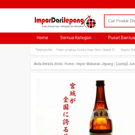
Home
Semua Kategori
Pusat Bantu
Terpopuler:
Paket Lengkap Usaha Vape Store (Rokok El
Sepatu Nik
Anda Berada disini:
Home
›
Impor Makanan Jepang
›
[Jastip] Ju