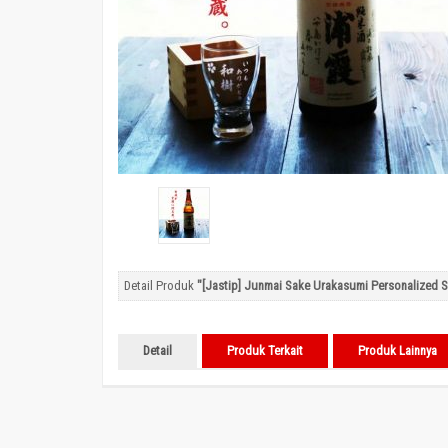
Detail Produk
"[Jastip] Junmai Sake Urakasumi Personalized S
Detail
Produk Terkait
Produk Lainnya