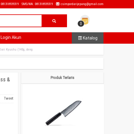
: 081318939319
SMS/WA: 081318939319
csimpordarijepang@gmail.com
0
Login Akun
Katalog
Dari Kyushu (140g, deng
Produk Terlaris
ass &
Tweet