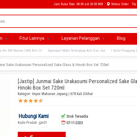
Jam Buka Toko: 08.00 s/d 20.00 WIB
Status Order
Tlp
an
Fitur Lainnya
Layanan Pelanggan
Blog
e Air Rift Wanita 100% Asli Or
Sparepart Motor Terlengkap Asli Dari Jep
1 Belut Panggang 
nmai Sake Urakasumi Personalized Sake Glass & Hinoki Box Set 720ml
[Jastip] Junmai Sake Urakasumi Personalized Sake Gl
Hinoki Box Set 720ml
Kategori:
Impor Makanan Jepang
| 678 Kali Dilihat
Hubungi Kami
Stok Tersedia
Kode Produk: jpn01
07-11-2023