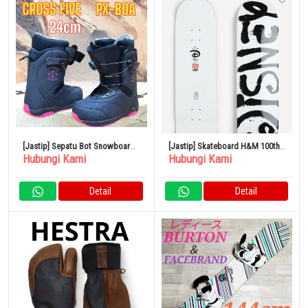
[Jastip] Sepatu Bot Snowboard
[Jastip] Skateboard H&M 100th
Hubungi Kami
Hubungi Kami
X5 CROSS FIVE PX-BOA 24.0
Anniversary DESNEY
Detail
Detail