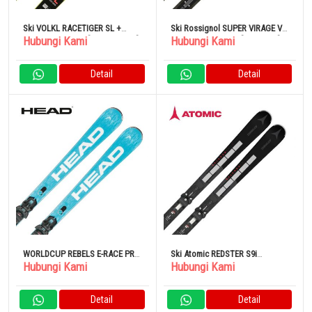
Ski VOLKL RACETIGER SL +
Ski Rossignol SUPER VIRAGE VIII
Hubungi Kami
Hubungi Kami
rMOTION3 12 GW [V2310004000]
OVERSIZE KONECT [RAMPR01] +
SPX 14 KONECT GW B80 HERO
SIGNATURE
Detail
Detail
WORLDCUP REBELS E-RACE PRO
Ski Atomic REDSTER S9i
Hubungi Kami
Hubungi Kami
+ RACEPLATE WCR 14 PENDEK +
REVOSHOCK S + X 12 GW
FREEFLEX 14 GW [313253] Set
Binding Set [AASS03280]
Binding Kompatibel Gripwalk
Detail
Detail