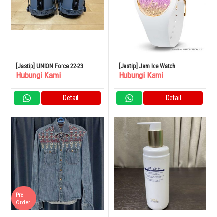
[Jastip] UNION Force 22-23
[Jastip] Jam Ice Watch
Hubungi Kami
Hubungi Kami
Moonlight Collaboration Sailor
Moon Model Small Anime
Detail
Detail
Pre
Order