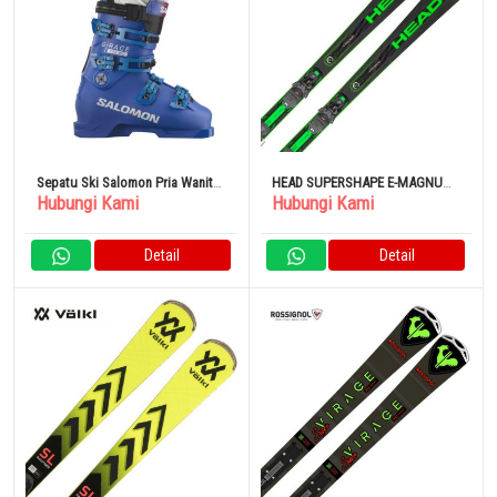
Sepatu Ski Salomon Pria Wanita
HEAD SUPERSHAPE E-MAGNUM
Hubungi Kami
Hubungi Kami
S/RACE 130 / Esrace 130
+ Superflex PR Base rendah +
[L47351800]
PROTECTOR PR 13 GW [313303]
Detail
Detail