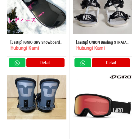
[Jastip] IGNIO GRV Snowboard 2
[Jastip] UNION Binding STRATA
Hubungi Kami
Hubungi Kami
Set 138cm
23-24 M Putih
Detail
Detail