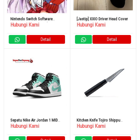
Nintendo Switch Software
[Jastip] XXIO Driver Head Cover
Hubungi Kami
Hubungi Kami
Hanasaki Workspring! [Edisi
Reguler]
Detail
Detail
Sepatu Nike Air Jordan 1 MID
Kitchen Knife Tojiro Shippu
Hubungi Kami
Hubungi Kami
Tropical Twist
Black DP Damascus FD 1591
100% Original