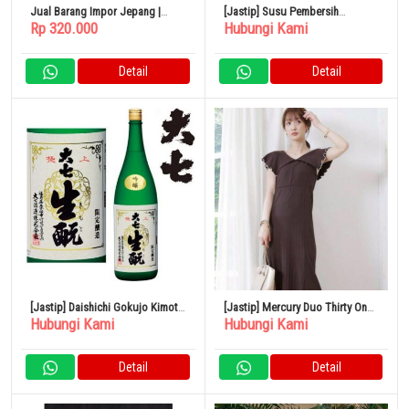
Jual Barang Impor Jepang |
[Jastip] Susu Pembersih
Rp 320.000
Hubungi Kami
Kemeja denim ZARA
Biologique Recherche O2 Buatan
Perancis
Detail
Detail
[Jastip] Daishichi Gokujo Kimoto
[Jastip] Mercury Duo Thirty One
Hubungi Kami
Hubungi Kami
Limited Brewing 1800ml
Long Dress Charcoal Brown
Detail
Detail