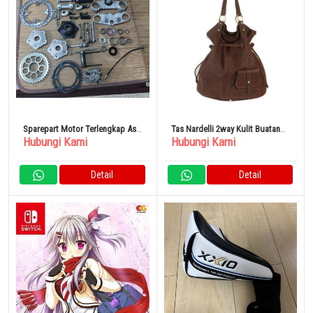
Sparepart Motor Terlengkap Asli
Tas Nardelli 2way Kulit Buatan
Hubungi Kami
Hubungi Kami
Dari Jepang
Italia Coklat
Detail
Detail