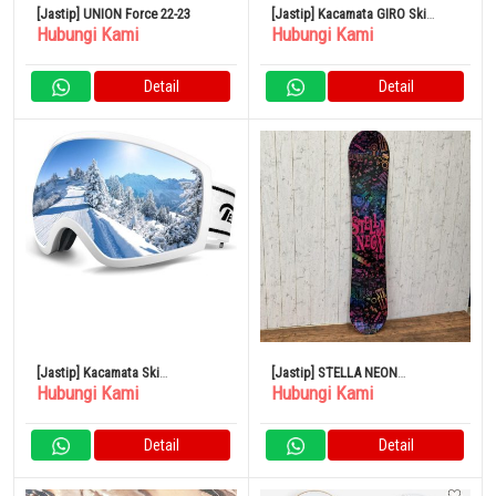
[Jastip] UNION Force 22-23
[Jastip] Kacamata GIRO Ski
Hubungi Kami
Hubungi Kami
Cruise Hitam 7130397
Detail
Detail
[Jastip] Kacamata Ski
[Jastip] STELLA NEON
Hubungi Kami
Hubungi Kami
Snowboarding Italia Dengan
Snowboard Board 140 Kerangka
Lensa Anti Kabut
Tengkorak Berwarna-warni
Detail
Detail