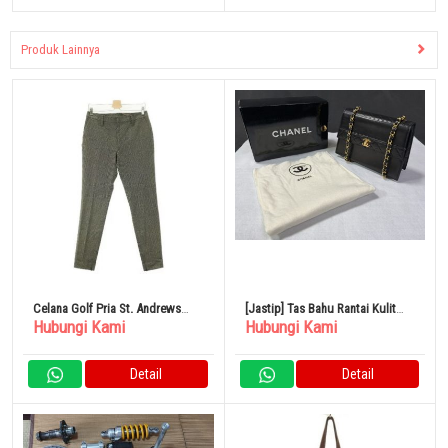
Produk Lainnya
Celana Golf Pria St. Andrews
[Jastip] Tas Bahu Rantai Kulit
Hubungi Kami
Hubungi Kami
Wool Blend Stretch Pants Pola
Domba CHANEL Matelasse
Utuh Hitam Seri L
Perangkat Keras Emas No. 1
Detail
Detail