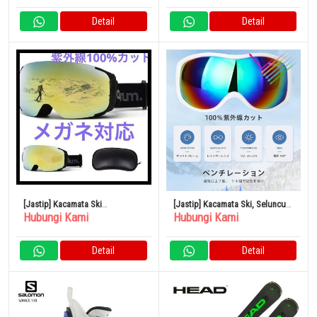
Detail
Detail
[Jastip] Kacamata Ski
[Jastip] Kacamata Ski, Seluncur
Hubungi Kami
Hubungi Kami
Snowboarding Anti-Kabut
Salju, Uniseks, Pelindung UV
Perlindungan UV
Detail
Detail