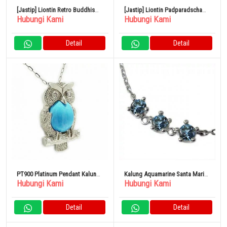
[Jastip] Liontin Retro Buddhisme
[Jastip] Liontin Padparadscha
Hubungi Kami
Hubungi Kami
Gaya Cina Bulat Cloisonné Lotus
Safir 0,50CT/Berlian
S 925 Perak
Detail
Detail
PT900 Platinum Pendant Kalung
Kalung Aquamarine Santa Maria
Hubungi Kami
Hubungi Kami
Turquoise Turquoise Owl
Trilogi Liontin
Diamond Luxury
Detail
Detail