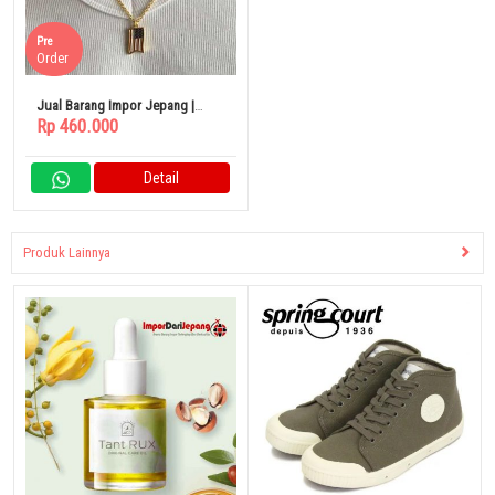
Pre
Order
Jual Barang Impor Jepang |
Rp 460.000
Kalung Emas Bendera Amerika
Detail
Produk Lainnya