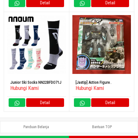
Detail
Detail
Buatan Jepang
Junior Ski Socks NN22BFDO71J
[Jastip] Action Figure
Hubungi Kami
Hubungi Kami
Transformers GO Edisi Terbatas
Komandan Virtual Hunter
Nemesis Prime
Detail
Detail
Panduan Belanja
Bantuan TOP