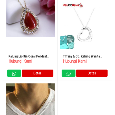
Kalung Liontin Coral Pendant
Tiffany & Co. Kalung Wanita
Hubungi Kami
Hubungi Kami
Bijoux K18 Blood Red Coral
Liontin Open Heart Perak
Pendant 12478
10660092
Detail
Detail