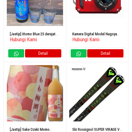
[Jastip] Iitomo Blue 25 derajat
Kamera Digital Model Nagoya
Hubungi Kami
Hubungi Kami
900ml
Grampus Tahan Air
Detail
Detail
[Jastip] Sake Ozeki Momo
Ski Rossignol SUPER VIRAGE VIII