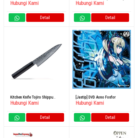
Hubungi Kami
Hubungi Kami
Umeshu 720ml
OVERSIZE KONECT [RAMPR01] +
SPX 14 KONECT GW B80 HERO
SIGNATURE
Detail
Detail
Kitchen Knife Tojiro Shippu
[Jastip] DVD Aono Fosfor
Hubungi Kami
Hubungi Kami
Black DP Damascus FD 1593
100% Original
Detail
Detail