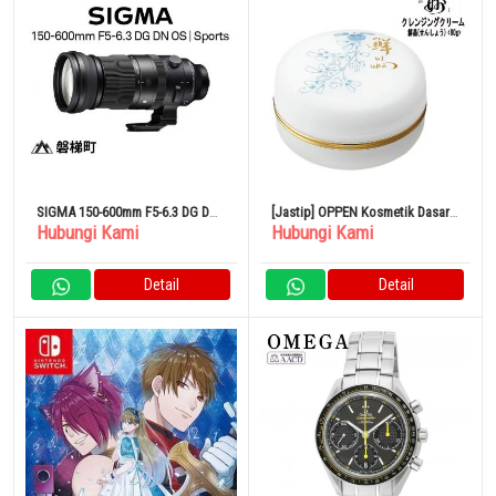
SIGMA 150-600mm F5-6.3 DG DN
[Jastip] OPPEN Kosmetik Dasar
Hubungi Kami
Hubungi Kami
OS Sport
Krim Pembersih Obat Sensho
80g Obat Seri Tae
Detail
Detail