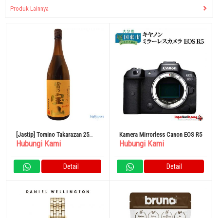
Produk Lainnya
[Jastip] Tomino Takarazan 25
Kamera Mirrorless Canon EOS R5
Hubungi Kami
Hubungi Kami
derajat 1800ml Pabrik Sake Nishi
Detail
Detail