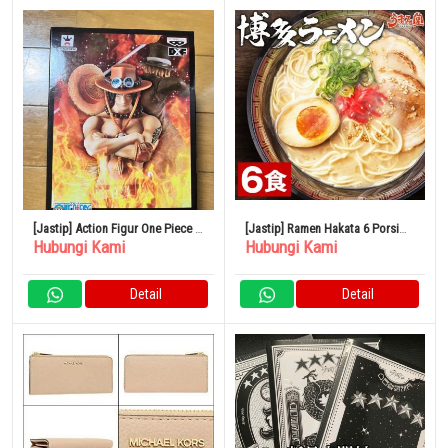
[Jastip] Action Figur One Piece –
[Jastip] Ramen Hakata 6 Porsi
Hubungi Kami
Hubungi Kami
Portgas D Ace
Ramen Tonkotsu Fukuoka
Detail
Detail