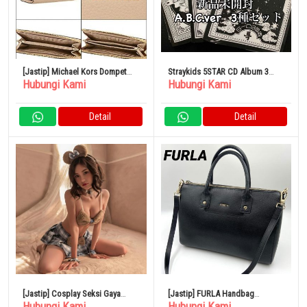
[Jastip] Michael Kors Dompet
Straykids 5STAR CD Album 3
Hubungi Kami
Hubungi Kami
Panjang 35H8GTVZ3L-bisk
Jenis
Outlet
Detail
Detail
[Jastip] Cosplay Seksi Gaya
[Jastip] FURLA Handbag
Hubungi Kami
Hubungi Kami
Seragam Sekolah Telinga
Shoulder Bag 2way Bahan Kulit