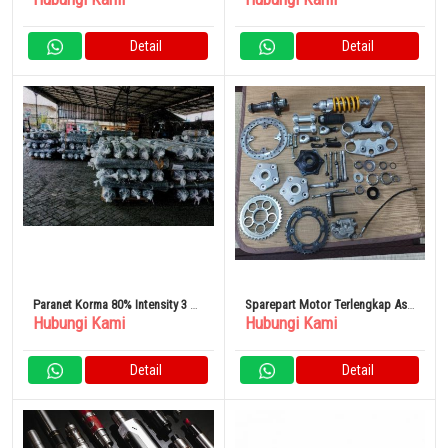
Starter
Detail
Detail
Paranet Korma 80% Intensity 3 x
Sparepart Motor Terlengkap Asli
Hubungi Kami
Hubungi Kami
100 Meter
Dari Jepang
Detail
Detail