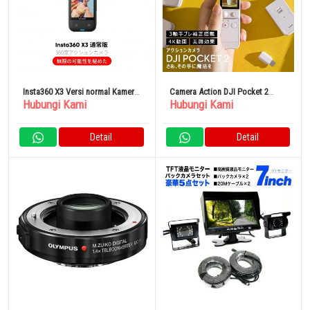
Insta360 X3 Versi normal Kamera
Camera Action DJI Pocket 2
Hubungi Kami
Hubungi Kami
Asuraku 360 derajat
Sunset White
Detail
Detail