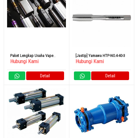
Paket Lengkap Usaha Vape
[Jastip] Yamawa HTP-NO.4-40-3
Hubungi Kami
Hubungi Kami
Store (Rokok Elektrik)
Detail
Detail