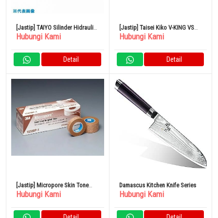
[Jastip] TAIYO Silinder Hidraulik
[Jastip] Taisei Kiko V-KING VS
Hubungi Kami
Hubungi Kami
Kinerja Tinggi
Joint Single Drop Long Whole
Powder
Detail
Detail
[Jastip] Micropore Skin Tone
Damascus Kitchen Knife Series
Hubungi Kami
Hubungi Kami
Surgical Tape
Detail
Detail