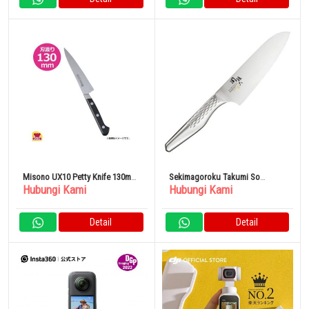
Misono UX10 Petty Knife 130mm
Sekimagoroku Takumi So
Hubungi Kami
Hubungi Kami
No.732
Santoku Knife 165mm AB5156
Detail
Detail