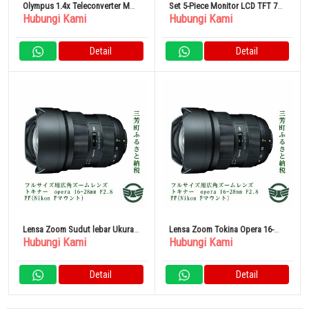
Olympus 1.4x Teleconverter MC-
Set 5-Piece Monitor LCD TFT 7
Hubungi Kami
Hubungi Kami
14
Inci
Detail
Detail
Lensa Zoom Sudut lebar Ukuran
Lensa Zoom Tokina Opera 16-
Hubungi Kami
Hubungi Kami
Penuh Tokina Opera 16-28mm
28mm F2.8 FF (Nikon F Mount)
F2.8 FF
Detail
Detail