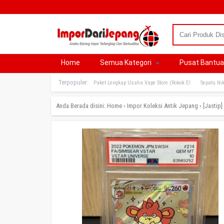
Home
Semua Kategori
Pusat Bantu
Terpopuler:
Paket Lengkap Usaha Vape Store (Rokok El
Sepatu Nik
Anda Berada disini:
Home
›
Impor Koleksi Antik Jepang
›
[Jastip