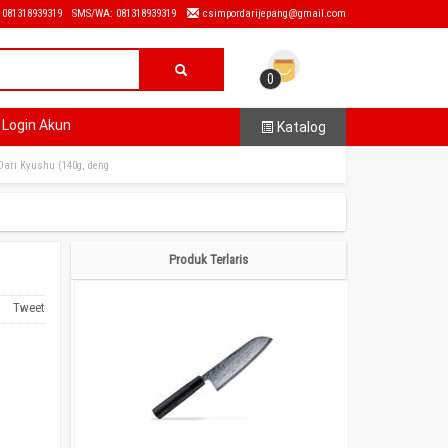
: 081318939319
SMS/WA: 081318939319
csimpordarijepang@gmail.com
0
Login Akun
Katalog
Dari Kyushu (140g, deng
Produk Terlaris
Tweet