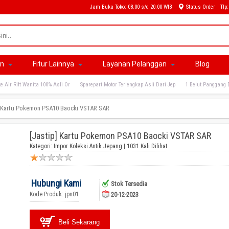
Jam Buka Toko: 08.00 s/d 20.00 WIB
Status Order
Tlp
an
Fitur Lainnya
Layanan Pelanggan
Blog
e Air Rift Wanita 100% Asli Or
Sparepart Motor Terlengkap Asli Dari Jep
1 Belut Panggang 
] Kartu Pokemon PSA10 Baocki VSTAR SAR
[Jastip] Kartu Pokemon PSA10 Baocki VSTAR SAR
Kategori:
Impor Koleksi Antik Jepang
| 1031 Kali Dilihat
Hubungi Kami
Stok Tersedia
Kode Produk: jpn01
20-12-2023
Beli Sekarang