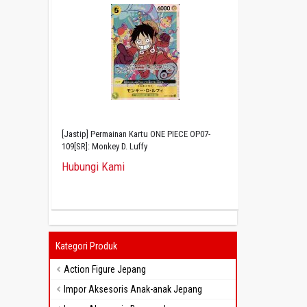
[Jastip] Permainan Kartu ONE PIECE OP07-
109[SR]: Monkey D. Luffy
Hubungi Kami
Kategori Produk
Action Figure Jepang
Impor Aksesoris Anak-anak Jepang