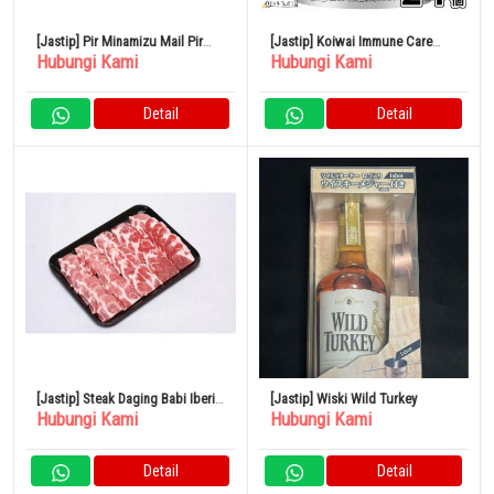
[Jastip] Pir Minamizu Mail Pir
[Jastip] Koiwai Immune Care
Hubungi Kami
Hubungi Kami
Jepang Kotak Kecil 4 – 6 Buah
Yogurt Rendah Lemak 100g Set
isi 24
Detail
Detail
[Jastip] Steak Daging Babi Iberia
[Jastip] Wiski Wild Turkey
Hubungi Kami
Hubungi Kami
Spanyol 500G
Detail
Detail