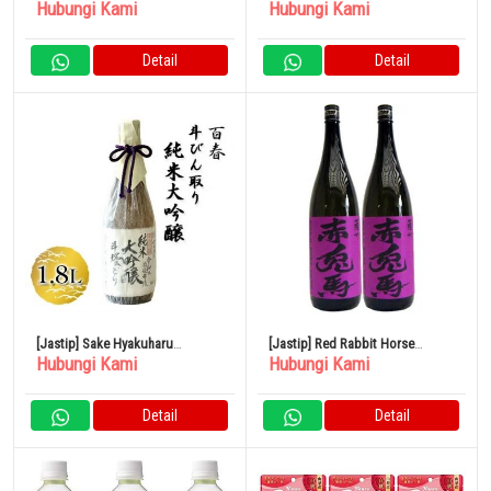
Hubungi Kami
Hubungi Kami
Junmai Daiginjo 720ml
Shochu Kaga Dew 1800ml
Detail
Detail
[Jastip] Sake Hyakuharu
[Jastip] Red Rabbit Horse
Hubungi Kami
Hubungi Kami
Tobintori Junmai Daiginjo 1.8L
(Ungu) Sweet Potato 1800ml
Hamada Sake Brewery Set isi 2
Detail
Detail