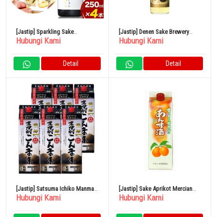
[Jastip] Sparkling Sake
[Jastip] Denen Sake Brewery
Hubungi Kami
Hubungi Kami
Shuwashuwa 250ml x 4 Botol
Gold Label Barley 25% 900ml
Kamishin Sake Brewery
Detail
Detail
[Jastip] Satsuma Ichiko Manma
[Jastip] Sake Aprikot Mercian
Hubungi Kami
Hubungi Kami
Pack 12% 1800ml x 6 Botol
Paket 1L 11%