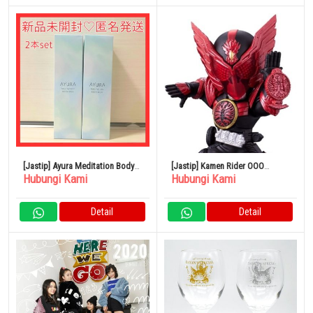
[Jastip] Ayura Meditation Body
[Jastip] Kamen Rider OOO
Hubungi Kami
Hubungi Kami
Milk
Tajadol Combo CONVERGE
MOTION Kamen Rider 5
Detail
Detail