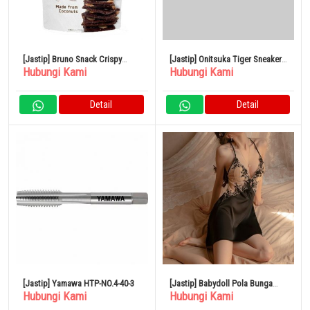
[Jastip] Bruno Snack Crispy
[Jastip] Onitsuka Tiger Sneakers
Hubungi Kami
Hubungi Kami
Brownie 60g x 12 Tas
Japan
Detail
Detail
[Jastip] Yamawa HTP-NO.4-40-3
[Jastip] Babydoll Pola Bunga
Hubungi Kami
Hubungi Kami
Pakaian Tidur Dewasa Satin
Seksi Tipis