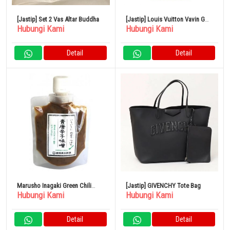
[Jastip] Set 2 Vas Altar Buddha
[Jastip] Louis Vuitton Vavin GM
Hubungi Kami
Hubungi Kami
Tote Bag Tas PVC
Detail
Detail
Marusho Inagaki Green Chili
[Jastip] GIVENCHY Tote Bag
Hubungi Kami
Hubungi Kami
Pepper Miso SP 130g
Detail
Detail