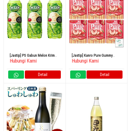
[Jastip] PS Gabun Melon Krim
[Jastip] Kanro Pure Gummy
Hubungi Kami
Hubungi Kami
Soda 500ml 24 Buah
Premium Yamanashi White Peach
54g x 6 Kantong
Detail
Detail