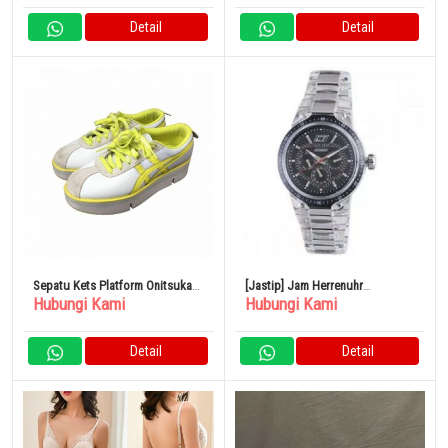
Detail
Detail
Sepatu Kets Platform Onitsuka
[Jastip] Jam Herrenuhr
Hubungi Kami
Hubungi Kami
Tiger
Chronotech cc7045m02
Multifunktion Harz Schwarz
Detail
Detail