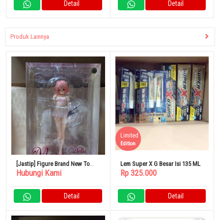
Detail
Detail
Produk Lainnya
Limited
Edition
[Jastip] Figure Brand New To
Lem Super X G Besar Isi 135 ML
Hubungi Kami
Rp 325.000
Love-Ru Darkness Momo Baby
Doll 1/6
Detail
Detail