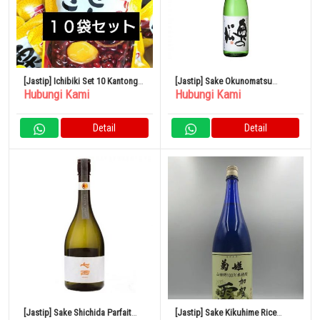
[Jastip] Ichibiki Set 10 Kantong
[Jastip] Sake Okunomatsu
Hubungi Kami
Hubungi Kami
Kastanye
Spesial Junmai 1,8L x 6 botol
Detail
Detail
[Jastip] Sake Shichida Parfait
[Jastip] Sake Kikuhime Rice