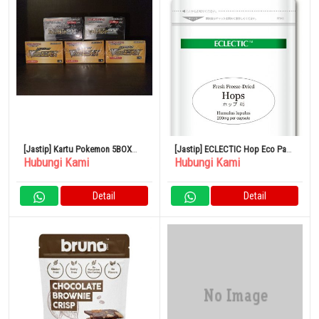
[Jastip] Kartu Pokemon 5BOX
[Jastip] ECLECTIC Hop Eco Pack
Hubungi Kami
Hubungi Kami
Penjualan Massal VSTAR
45 Kapsul
Universe Shiny Treasure
Detail
Detail