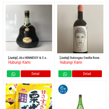
[Jastip] JA.s HENNESSY & C.o
[Jastip] Gutoogau Cecilia Rose
Hubungi Kami
Hubungi Kami
COGNAC EXTRA
2021
Detail
Detail