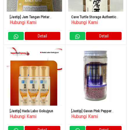
[Jastip] Jam Tangan Pintar
Cave Turtle Storage Authentic
Hubungi Kami
Hubungi Kami
LILYGO T-Open
Rice Shochu Gankutsuou 720ml
Detail
Detail
[Jastip] Hada Labo Gokujyun
[Jastip] Gavan Pink Pepper
Hubungi Kami
Hubungi Kami
(utuh) 90g