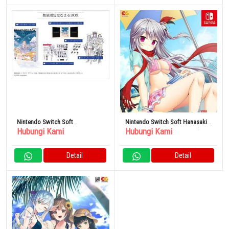
Nintendo Switch Soft
Nintendo Switch Soft Hanasaki
Hubungi Kami
Hubungi Kami
CRYMACHINA Hanamaru BOX
Workspring! [Edisi Terbatas]
Detail
Detail