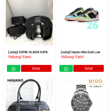
[Jastip] SIXPAD SE-AG00 SIXPAD
[Jastip] Sepatu Nike Dunk Low
Hubungi Kami
Hubungi Kami
FOOT FIT PLUS
SE Free.99
Detail
Detail