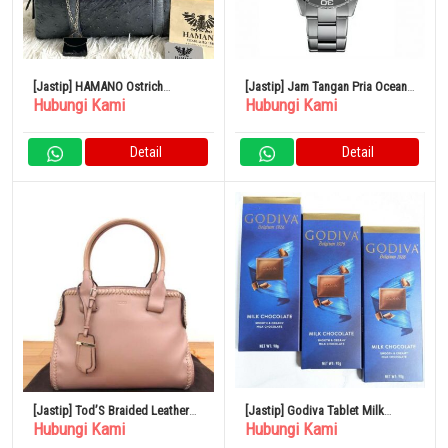
[Jastip] HAMANO Ostrich
[Jastip] Jam Tangan Pria Ocean
Hubungi Kami
Hubungi Kami
Handbag Mini Boston Silver
Star 200C Abu-abu
Detail
Detail
[Jastip] Tod’S Braided Leather
[Jastip] Godiva Tablet Milk
Hubungi Kami
Hubungi Kami
Cape Bag Small
Chocolate 3 Pieces Rich
Chocolate