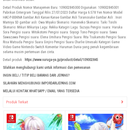
Detail Produk Nomor Manajemen Baru: 109002845000 Digunakan: 109002845001
Pabrikan Entergram Tanggal Rilis 27/07/2023 Daftar Harga 6.578 Yen Nomor Model
HAC-P-BBKNA Gambar Asli Kanae Kanae Gambar Asli Toranosuke Gambar Asli : Inori
Mamiya SD gambar asli: Owa Miyako Skenario: Haneneko Skenario: Taiki Toishi
Skenario: Mikuri Mikuriya Lagu: Rekka Katagiri Lagu: Suzuyu Pengisi suara: Haruka
Sora Pengisi suara: Mitokotomi Pengisi suara: Soyogi Tono Pengisi suara: Sawa
Sawazawa Pengisi suara: Elena Umihara Pengisi Suara: Rita Tsukamoto Pengisi Suara:
Risa Matsuda Pengisi Suara Ginjiro Pengisi Suara Charlie Umesaki Kategori Game
Video Game Nintendo Switch Komentar Haruman Dunia yang penuh kegembiraan
selama musim pertemuan dan cinta.
Detail produk :
https://www.suruga-ya.jp/product/detail/109002845
Silahkan menghubungi kami untuk informasi dan pemesanan
INGIN BELI / TITIP BELI BARANG DARI JEPANG?
SILAHKAN MENGHUBUNGI IMPORDARIJEPANG.COM
MELALUI KONTAK WHATSAPP / EMAIL YANG TERSEDIA
Produk Terkait