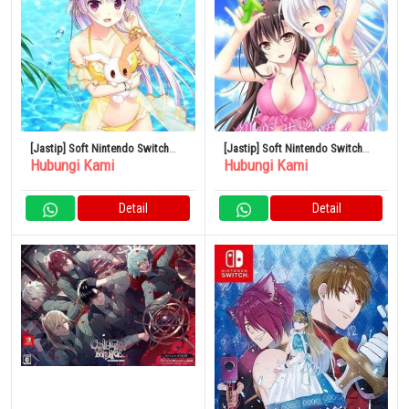
[Jastip] Soft Nintendo Switch
[Jastip] Soft Nintendo Switch
Hubungi Kami
Hubungi Kami
Sakura Hatsuyuki – Edisi
Hatsukoi Sankaime – Edisi
Terbatas
Terbatas
Detail
Detail