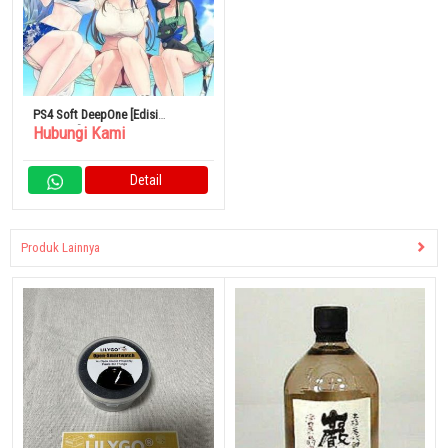
PS4 Soft DeepOne [Edisi
Hubungi Kami
Terbatas]
Detail
Produk Lainnya