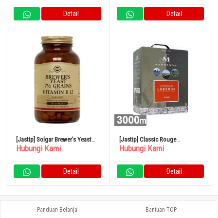
Detail
Detail
[Jastip] Solgar Brewer’s Yeast
[Jastip] Classic Rouge
Hubungi Kami
Hubungi Kami
Ragi Bir
3000ml/Merah
Detail
Detail
Panduan Belanja
Bantuan TOP