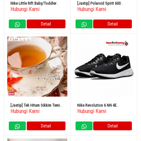
Nike Little Rift Baby/Toddler
[Jastip] Polaroid Spirit 600
Hubungi Kami
Hubungi Kami
Shoes
Kamera Polaroid Instan Kamera
Film
Detail
Detail
[Jastip] Teh Hitam Sikkim Temi
Nike Revolution 6 NN 4E
Hubungi Kami
Hubungi Kami
Tea Farm Musim Gugur FTGFOP
DD8475003 Sepatu Lari Pria
1 T85/2022 100G
Detail
Detail