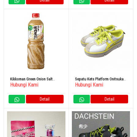
Detail
Detail
Kikkoman Green Onion Salt
Sepatu Kets Platform Onitsuka
Hubungi Kami
Hubungi Kami
Sauce 1110g
Tiger
Detail
Detail