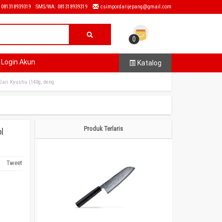
: 081318939319
SMS/WA: 081318939319
csimpordarijepang@gmail.com
0
Login Akun
Katalog
Dari Kyushu (140g, deng
Produk Terlaris
l
Tweet