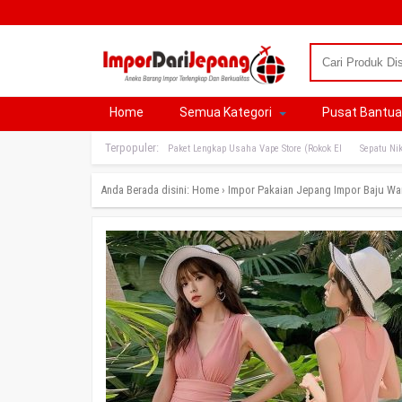
Home
Semua Kategori
Pusat Bantu
Terpopuler:
Paket Lengkap Usaha Vape Store (Rokok El
Sepatu Nik
Anda Berada disini:
Home
›
Impor Pakaian Jepang
Impor Baju Wa