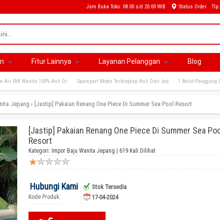
Jam Buka Toko: 08.00 s/d 20.00 WIB
Status Order
Tlp
an
Fitur Lainnya
Layanan Pelanggan
Blog
e Air Rift Wanita 100% Asli Or
Sparepart Motor Terlengkap Asli Dari Jep
1 Belut Panggang 
nita Jepang
›
[Jastip] Pakaian Renang One Piece Di Summer Sea Pool Resort
[Jastip] Pakaian Renang One Piece Di Summer Sea Poo
Resort
Kategori:
Impor Baju Wanita Jepang
| 619 Kali Dilihat
Hubungi Kami
Stok Tersedia
Kode Produk:
17-04-2024