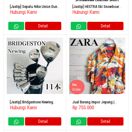
[Jastip] Sepatu Nike Union Dunk
[Jastip] HESTRA Ski Snowboard
Hubungi Kami
Hubungi Kami
Low Ungu
Kulit 3 Jari Sarung Tangan Salju
Detail
Detail
Pre
Order
[Jastip] Bridgestone Newing
Jual Barang Impor Jepang |
Hubungi Kami
Rp 755.000
Golf Set Lengkap
ZARA Kemeja Lengan Pendek
Aloha Shirt
Detail
Detail