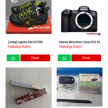
[Jastip] Sepatu DACHSTEIN
Kamera Mirrorless Canon EOS R5
Hubungi Kami
Hubungi Kami
Sneakers 27cm
Detail
Detail