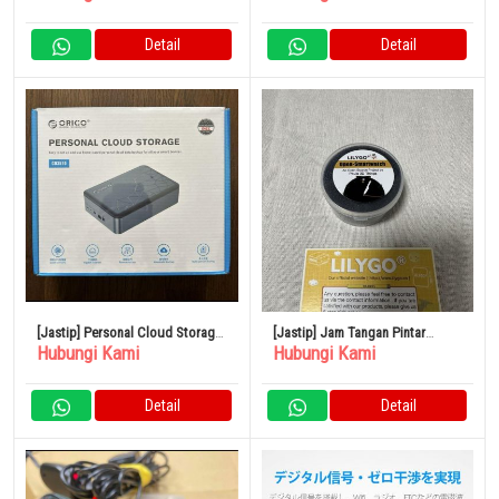
Detail
Detail
[Jastip] Personal Cloud Storage
[Jastip] Jam Tangan Pintar
Hubungi Kami
Hubungi Kami
ORICO CD510
LILYGO T-Open
Detail
Detail