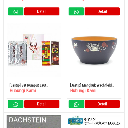
Detail
Detail
[Jastip] Set Rumput Laut
[Jastip] Mangkuk Wachifield
Hubungi Kami
Hubungi Kami
Nagatanien Ochazuke
Kamelia/Biru Tua
Detail
Detail