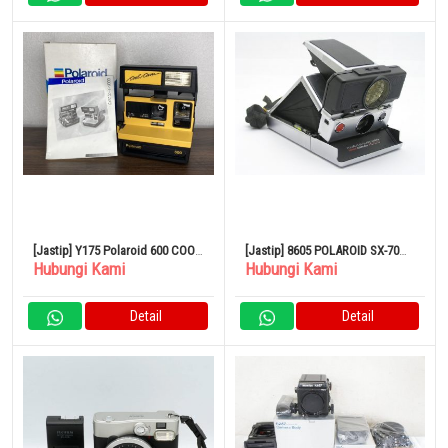
[Jastip] Y175 Polaroid 600 COOL
[Jastip] 8605 POLAROID SX-70
Hubungi Kami
Hubungi Kami
CAM Kuning Hitam
LAND CAMERA SONAR
Detail
Detail