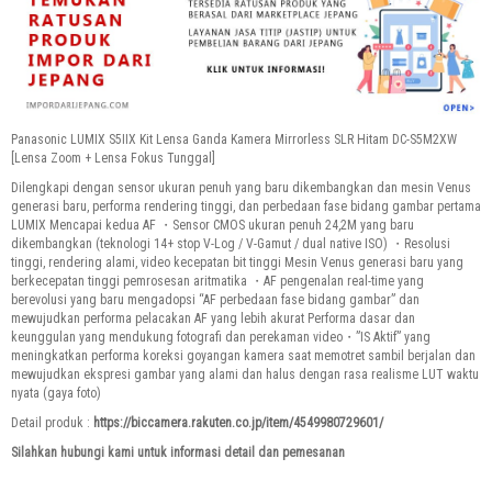
Panasonic LUMIX S5IIX Kit Lensa Ganda Kamera Mirrorless SLR Hitam DC-S5M2XW
[Lensa Zoom + Lensa Fokus Tunggal]
Dilengkapi dengan sensor ukuran penuh yang baru dikembangkan dan mesin Venus
generasi baru, performa rendering tinggi, dan perbedaan fase bidang gambar pertama
LUMIX Mencapai kedua AF ・Sensor CMOS ukuran penuh 24,2M yang baru
dikembangkan (teknologi 14+ stop V-Log / V-Gamut / dual native ISO) ・Resolusi
tinggi, rendering alami, video kecepatan bit tinggi Mesin Venus generasi baru yang
berkecepatan tinggi pemrosesan aritmatika ・AF pengenalan real-time yang
berevolusi yang baru mengadopsi “AF perbedaan fase bidang gambar” dan
mewujudkan performa pelacakan AF yang lebih akurat Performa dasar dan
keunggulan yang mendukung fotografi dan perekaman video・”IS Aktif” yang
meningkatkan performa koreksi goyangan kamera saat memotret
sambil berjalan dan
mewujudkan ekspresi gambar yang alami dan halus dengan rasa realisme LUT waktu
nyata (gaya foto)
Detail produk :
https://biccamera.rakuten.co.jp/item/4549980729601/
Silahkan hubungi kami untuk informasi detail dan pemesanan