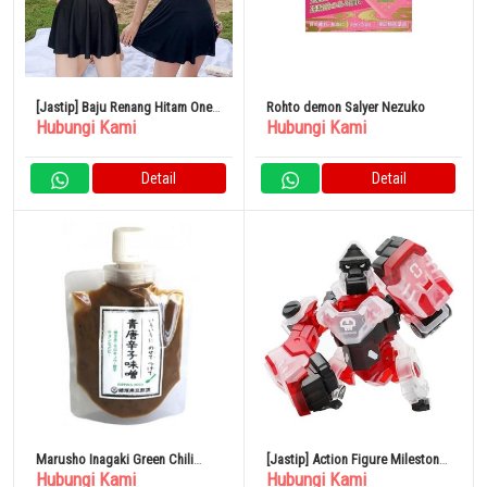
[Jastip] Baju Renang Hitam One
Rohto demon Salyer Nezuko
Hubungi Kami
Hubungi Kami
Piece Rok Ruffle
Detail
Detail
Marusho Inagaki Green Chili
[Jastip] Action Figure Milestone
Hubungi Kami
Hubungi Kami
Pepper Miso SP 130g
BB-03 JoJo Final Edition