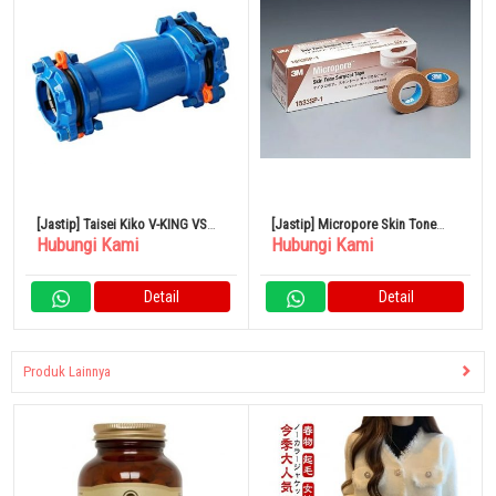
[Jastip] Taisei Kiko V-KING VS
[Jastip] Micropore Skin Tone
Hubungi Kami
Hubungi Kami
Joint Single Drop Long Whole
Surgical Tape
Powder
Detail
Detail
Produk Lainnya