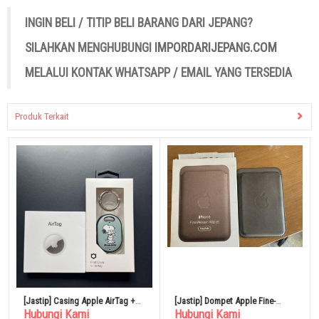
INGIN BELI / TITIP BELI BARANG DARI JEPANG?
SILAHKAN MENGHUBUNGI
IMPORDARIJEPANG.COM
MELALUI KONTAK WHATSAPP / EMAIL YANG TERSEDIA
Produk Terkait
[Jastip] Casing Apple AirTag +
[Jastip] Dompet Apple Fine-
Hubungi Kami
Hubungi Kami
Hamee AirTag
woven MagSafe With GPS