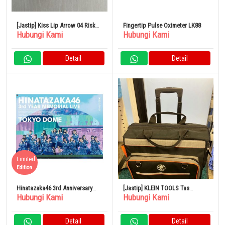
[Jastip] Kiss Lip Arrow 04 Risk
Fingertip Pulse Oximeter LK88
Hubungi Kami
Hubungi Kami
Taker
Detail
Detail
Limited
Edition
Hinatazaka46 3rd Anniversary
[Jastip] KLEIN TOOLS Tas
Hubungi Kami
Hubungi Kami
Memorial Live Tokyo Dome
Perkakas Dengan Roda
55452RTB
Detail
Detail