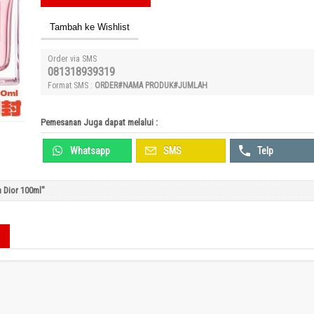
Tambah ke Wishlist
Order via SMS
081318939319
Format SMS :
ORDER#NAMA PRODUK#JUMLAH
Pemesanan Juga dapat melalui :
Whatsapp
SMS
Telp
n Dior 100ml"