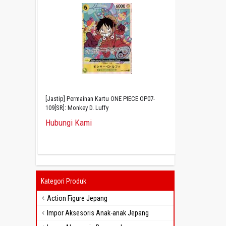
[Jastip] Permainan Kartu ONE PIECE OP07-
109[SR]: Monkey D. Luffy
Hubungi Kami
Kategori Produk
Action Figure Jepang
Impor Aksesoris Anak-anak Jepang