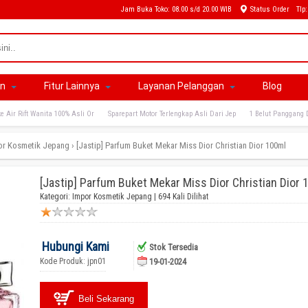
Jam Buka Toko: 08.00 s/d 20.00 WIB
Status Order
Tlp
an
Fitur Lainnya
Layanan Pelanggan
Blog
e Air Rift Wanita 100% Asli Or
Sparepart Motor Terlengkap Asli Dari Jep
1 Belut Panggang 
or Kosmetik Jepang
›
[Jastip] Parfum Buket Mekar Miss Dior Christian Dior 100ml
[Jastip] Parfum Buket Mekar Miss Dior Christian Dior 
Kategori:
Impor Kosmetik Jepang
| 694 Kali Dilihat
Hubungi Kami
Stok Tersedia
Kode Produk: jpn01
19-01-2024
Beli Sekarang