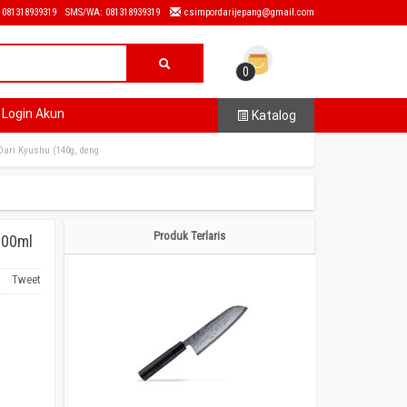
: 081318939319
SMS/WA: 081318939319
csimpordarijepang@gmail.com
0
Login Akun
Katalog
Dari Kyushu (140g, deng
Produk Terlaris
100ml
Tweet