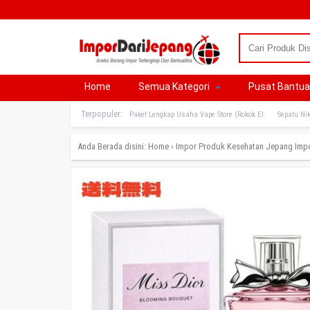
Home
Semua Kategori
Pusat Bantu
Terpopuler:
Paket Lengkap Usaha Vape Store (Rokok El
Sepatu Nik
Anda Berada disini:
Home
›
Impor Produk Kesehatan Jepang
Imp