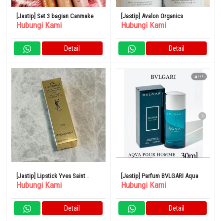
[Jastip] Set 3 bagian Canmake
[Jastip] Avalon Organics
Hubungi Kami
Hubungi Kami
Eye Color Magician
Thickening Shampoo &
Conditioner Biotin Shampoo
Detail
Detail
[Jastip] Lipstick Yves Saint
[Jastip] Parfum BVLGARI Aqua
Hubungi Kami
Hubungi Kami
Laurent
Detail
Detail