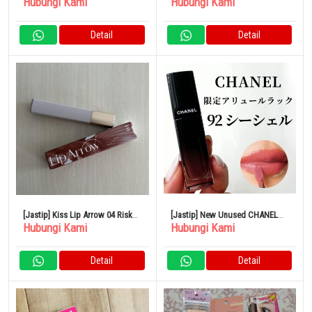
Hubungi Kami
Hubungi Kami
BLANCHE Blanche Eau de
Parfum
Detail
Detail
[Jastip] Kiss Lip Arrow 04 Risk
[Jastip] New Unused CHANEL
Hubungi Kami
Hubungi Kami
Taker
lipstick
Detail
Detail