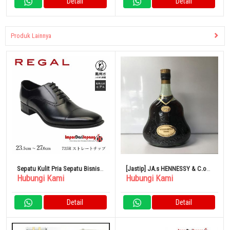
Detail
Detail
Produk Lainnya
Sepatu Kulit Pria Sepatu Bisnis
[Jastip] JA.s HENNESSY & C.o
Hubungi Kami
Hubungi Kami
Ujung Lurus Hitam Regal 725R
COGNAC EXTRA
Detail
Detail