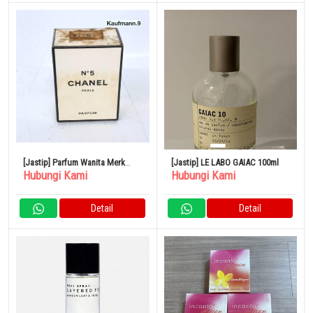
[Jastip] Parfum Wanita Merk
[Jastip] LE LABO GAIAC 100ml
Hubungi Kami
Hubungi Kami
CHANEL No.5
Detail
Detail