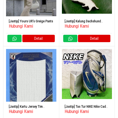
[Jastip] Yours UR’s Greige Pants
[Jastip] Kalung Dachshund
Hubungi Kami
Hubungi Kami
Liontin Motif Anjing Emas Putih
K18 K18WG
Detail
Detail
[Jastip] Kartu Jersey Tim
[Jastip] Tas Tur NIKE Nike Caddy
Hubungi Kami
Hubungi Kami
Nasional Sepak Bola Jepang FC
Tipe 9,5
Tokyo 2019 Takefusa Kubo