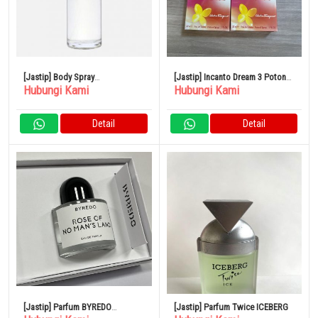
[Jastip] Body Spray
[Jastip] Incanto Dream 3 Potong
Hubungi Kami
Hubungi Kami
SHOLAYERED 100ml
Set Parfum
Detail
Detail
[Jastip] Parfum BYREDO
[Jastip] Parfum Twice ICEBERG