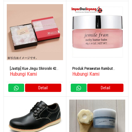
[Jastip] Kue Jingu Shiroishi 42
Produk Perawatan Rambut
Hubungi Kami
Hubungi Kami
buah
Milbon Jemile Fran Melty Butter
Balm 40g
Detail
Detail