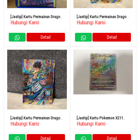
[Jastip] Kartu Permainan Dragon
[Jastip] Kartu Permainan Dragon
Hubungi Kami
Hubungi Kami
Ball Heroes – Majin Twa –
Ball Heroes Son Goku
Beautiful
Detail
Detail
[Jastip] Kartu Permainan Dragon
[Jastip] Kartu Pokemon X211
Hubungi Kami
Hubungi Kami
Ball Heroes Gogita BR
Jade Zoroark VSTAR S10a
092/071 HR
Detail
Detail