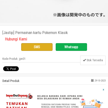
[Jastip] Permainan kartu Pokemon Klasik
Hubungi Kami
SMS
Whatsapp
Kode Produk: jpn01
Stok Tersedia
Detail Produk
29-10-2023