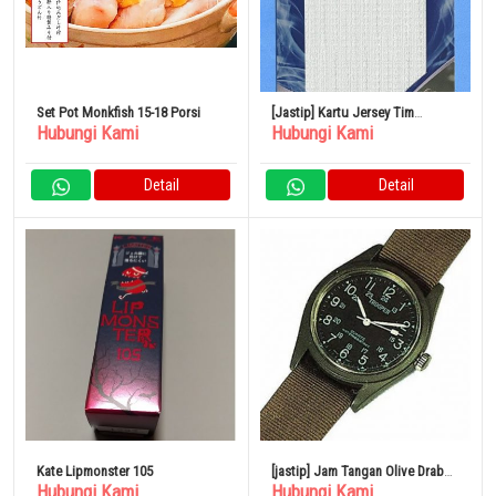
Set Pot Monkfish 15-18 Porsi
[Jastip] Kartu Jersey Tim
Hubungi Kami
Hubungi Kami
Nasional Sepak Bola Jepang FC
Tokyo 2019 Takefusa Kubo
Detail
Detail
Kate Lipmonster 105
[jastip] Jam Tangan Olive Drab
Hubungi Kami
Hubungi Kami
Rothco 4104 OD Tahan Air