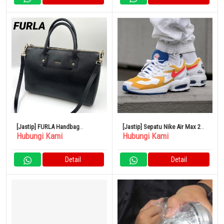
[Jastip] FURLA Handbag
[Jastip] Sepatu Nike Air Max 2
Hubungi Kami
Hubungi Kami
Shoulder Bag 2way Bahan Kulit
Light
Hitam
Detail
Detail