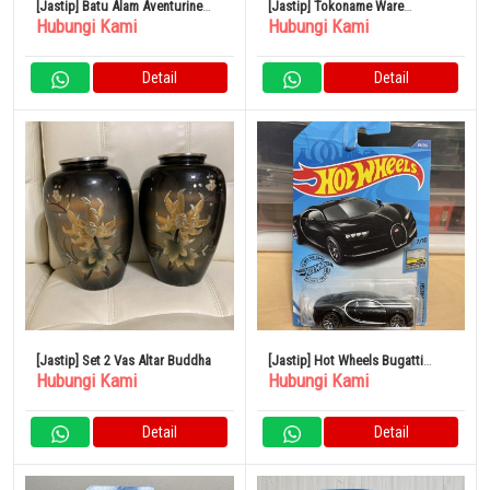
[Jastip] Batu Alam Aventurine
[Jastip] Tokoname Ware
Hubungi Kami
Hubungi Kami
dan Tiger Eye Dengan White
Nobuyasu Vas
Sage
Detail
Detail
[Jastip] Set 2 Vas Altar Buddha
[Jastip] Hot Wheels Bugatti
Hubungi Kami
Hubungi Kami
Chiron
Detail
Detail