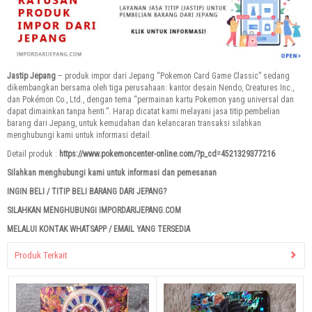
Jastip Jepang
– produk impor dari Jepang “Pokemon Card Game Classic” sedang
dikembangkan bersama oleh tiga perusahaan: kantor desain Nendo, Creatures Inc.,
dan Pokémon Co., Ltd., dengan tema “permainan kartu Pokemon yang universal dan
dapat dimainkan tanpa henti.”. Harap dicatat kami melayani jasa titip pembelian
barang dari Jepang, untuk kemudahan dan kelancaran transaksi silahkan
menghubungi kami untuk informasi detail.
Detail produk :
https://www.pokemoncenter-online.com/?p_cd=4521329377216
Silahkan menghubungi kami untuk informasi dan pemesanan
INGIN BELI / TITIP BELI BARANG DARI JEPANG?
SILAHKAN MENGHUBUNGI IMPORDARIJEPANG.COM
MELALUI KONTAK WHATSAPP / EMAIL YANG TERSEDIA
Produk Terkait