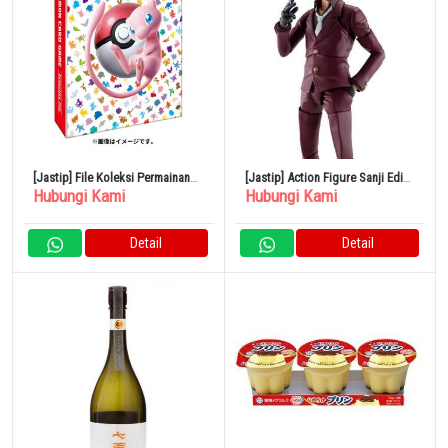
[Jastip] File Koleksi Permainan
[Jastip] Action Figure Sanji Edisi
Hubungi Kami
Hubungi Kami
Kartu Pokemon Premium 151
Serangan Onigashima ‘One Piece’
Detail
Detail