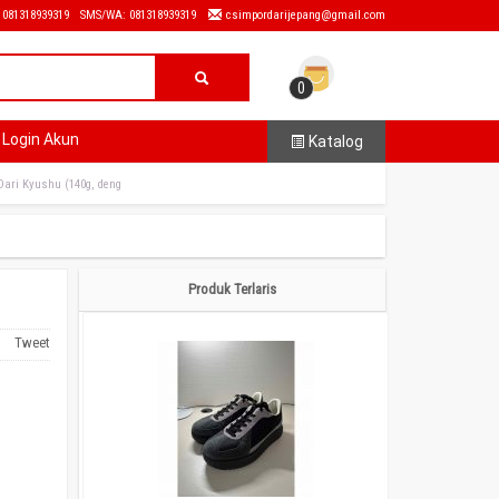
: 081318939319
SMS/WA: 081318939319
csimpordarijepang@gmail.com
0
Login Akun
Katalog
Dari Kyushu (140g, deng
Produk Terlaris
Tweet