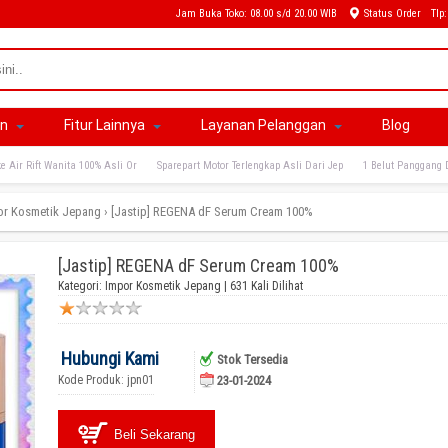
Jam Buka Toko: 08.00 s/d 20.00 WIB
Status Order
Tlp
an
Fitur Lainnya
Layanan Pelanggan
Blog
e Air Rift Wanita 100% Asli Or
Sparepart Motor Terlengkap Asli Dari Jep
1 Belut Panggang 
or Kosmetik Jepang
›
[Jastip] REGENA dF Serum Cream 100%
[Jastip] REGENA dF Serum Cream 100%
Kategori:
Impor Kosmetik Jepang
| 631 Kali Dilihat
Hubungi Kami
Stok Tersedia
Kode Produk: jpn01
23-01-2024
Beli Sekarang