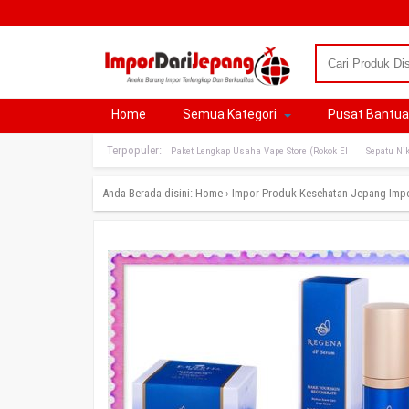
Home
Semua Kategori
Pusat Bantu
Terpopuler:
Paket Lengkap Usaha Vape Store (Rokok El
Sepatu Nik
Anda Berada disini:
Home
›
Impor Produk Kesehatan Jepang
Imp