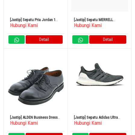
[Jastip] Sepatu Pria Jordan 1
[Jastip] Sepatu MERRELL
Hubungi Kami
Hubungi Kami
Retro 28,5cm All-Star Chameleon
JUNGLE MOC Wanita 25cm
2017
PEWTER W60806
Detail
Detail
[Jastip] ALDEN Business Dress
[Jastip] Sepatu Adidas Ultra
Hubungi Kami
Hubungi Kami
Shoes
Boost Gray Ultra Boost 4.0