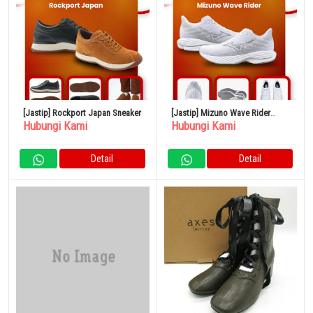
[Jastip] Rockport Japan Sneaker
[Jastip] Mizuno Wave Rider
Hubungi Kami
Hubungi Kami
Snickers
Detail
Detail