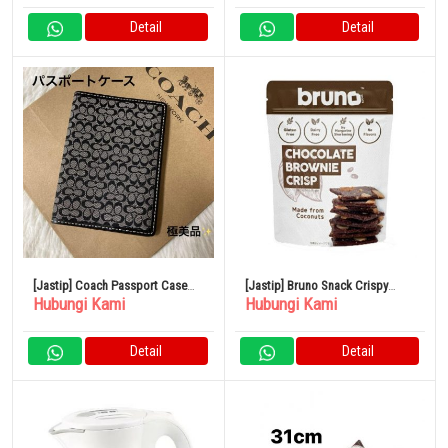
Detail
Detail
[Jastip] Coach Passport Case
[Jastip] Bruno Snack Crispy
Hubungi Kami
Hubungi Kami
Signature Black
Brownie 60g x 12 Tas
Detail
Detail