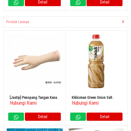
Detail
Detail
Produk Lainnya
[Jastip] Penopang Tangan Kanan
Kikkoman Green Onion Salt
Hubungi Kami
Hubungi Kami
63-73mm NC53221
Sauce 1110g
Detail
Detail