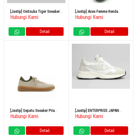
[Jastip] Onitsuka Tiger Sneakers
[Jastip] Axes Femme Renda
Hubungi Kami
Hubungi Kami
Japan
Ghillie Boots Sepatu TL623X105
Square Toe
Detail
Detail
[Jastip] Sepatu Sneaker Pria
[Jastip] ENTERPRISE JAPAN
Hubungi Kami
Hubungi Kami
Aldo Sepatu Mitchell Bone
Sepatu Kets Putih Pria 2024
BG4011PX11901111
Detail
Detail