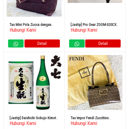
Tas Mini Pola Zucca dengan
[Jastip] Pro Gear ZOOM-320CX
Hubungi Kami
Hubungi Kami
Sabuk Bordeaux [FENDI]
Utilitas Karbon Asli 4I
Detail
Detail
[Jastip] Daishichi Gokujo Kimoto
Tas Impor Fendi Zucchino
Hubungi Kami
Hubungi Kami
Limited Brewing 1800ml
Mamma Baguette FF Metal
Fitting Mini 100% Original