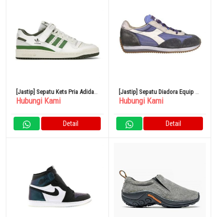
[Jastip] Sepatu Kets Pria Adidas
[Jastip] Sepatu Diadora Equip H
Hubungi Kami
Hubungi Kami
Forum 84 Rendah 31cm Crew
Dirty Stone Wash Evo Lace Up
Hijau
Kasual Ungu
Detail
Detail