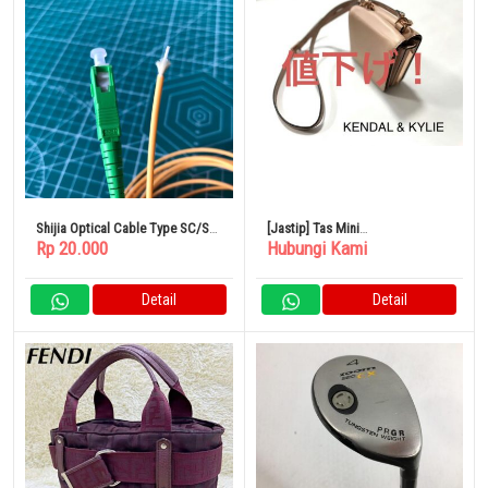
Shijia Optical Cable Type SC/SC
[Jastip] Tas Mini
Rp 20.000
Hubungi Kami
S3/L2 3 Meter
KENDALL&KYLIE Merah Muda
Detail
Detail