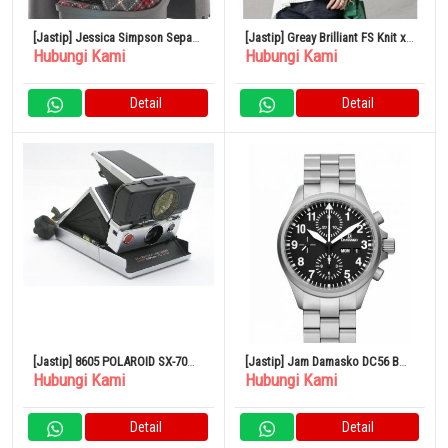
[Jastip] Jessica Simpson Sepatu
[Jastip] Greay Brilliant FS Knit x
Hubungi Kami
Hubungi Kami
Wanita Boots Lace-Up Lizzah
Pleated Knit
Detail
Detail
[Jastip] 8605 POLAROID SX-70
[Jastip] Jam Damasko DC56 B
Hubungi Kami
Hubungi Kami
LAND CAMERA SONAR
Classic Pilot Chronograph 100%
Original
Detail
Detail