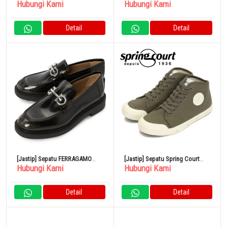
Hubungi Kami
Hubungi Kami
ADRIAN SNAFFLE Cherry Red
Green Snake 25.5CM
Detail
Detail
[Jastip] Sepatu FERRAGAMO
[Jastip] Sepatu Spring Court
Hubungi Kami
Hubungi Kami
GALLES SPARROW 0758380
B2S-1HC B2-1040 Kanvas Berat
Mid Cut OLIVE SPC033
Detail
Detail