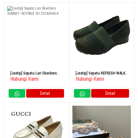
[Jastip] Sepatu Lari Skechers
[Jastip] Sepatu REFRESH WALK
Hubungi Kami
Hubungi Kami
SUMMIT−KEYPACE SH 232469-
Dengan Sabuk Karet Hak Tengah
BLK
Pump Sol Wedge 3E
Detail
Detail