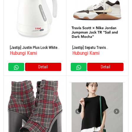
[Jastip] Justin Plus Lock White
[Jastip] Sepatu Travis
Hubungi Kami
Hubungi Kami
1.0L
Scott×Nike Jordan Jumpman
Jack
Detail
Detail