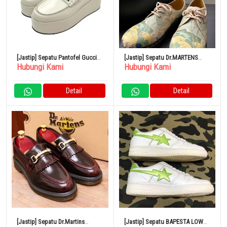
[Jastip] Sepatu Pantofel Gucci
[Jastip] Sepatu Dr.MARTENS
Hubungi Kami
Hubungi Kami
Webline Sherry GG Nomor 6989
Hokusai 1461 THE Met
Ukuran 36,5
Detail
Detail
[Jastip] Sepatu Dr.Martins
[Jastip] Sepatu BAPESTA LOW