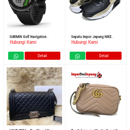
GARMIN Golf Navigation
Sepatu Impor Jepang NIKE
Hubungi Kami
Hubungi Kami
Pendekatan GPS S62/Black
SNEAKERS AIR MAX 90 LTR
Detail
Detail