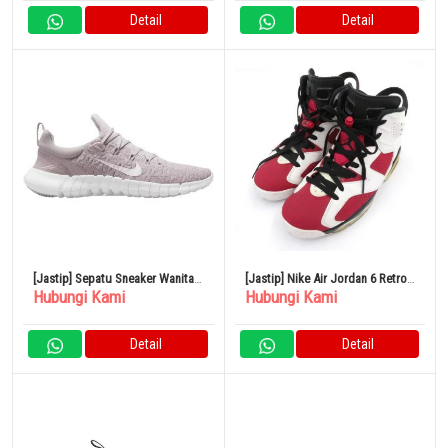
Detail
Detail
[Jastip] Sepatu Sneaker Wanita
[Jastip] Nike Air Jordan 6 Retro
Hubungi Kami
Hubungi Kami
Nike Free Run 5.0 Ukuran 24cm
Carmine 2021 CT8529-106
Platinum Violet
26.5cm
Detail
Detail