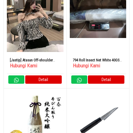
[Jastip] Atasan Off-shoulder
794 Roll Insect Net White 40GSM
Hubungi Kami
Hubungi Kami
Pola Zebra Panjang Mini Seksi L
1Mx100M
Detail
Detail