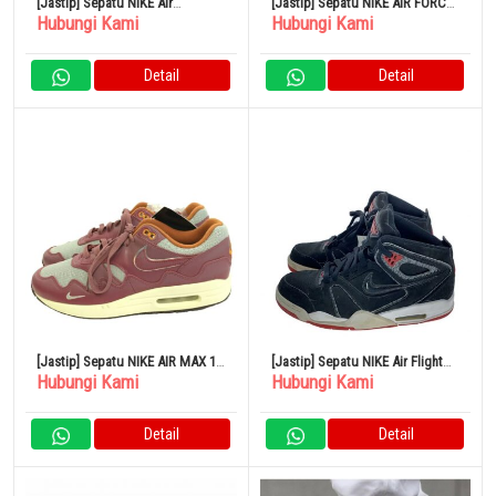
[Jastip] Sepatu NIKE Air
[Jastip] Sepatu NIKE AIR FORCE
Hubungi Kami
Hubungi Kami
Huarache Runner DZ3306-101
1 HI RETRO QS Green
Detail
Detail
[Jastip] Sepatu NIKE AIR MAX 1
[Jastip] Sepatu NIKE Air Flight
Hubungi Kami
Hubungi Kami
One Pata 28cm BRD Kulit
Falcon Hitam 397204-061
Detail
Detail