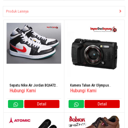
Produk Lainnya
Sepatu Nike Air Jordan BQ6472-
Kamera Tahan Air Olympus
Hubungi Kami
Hubungi Kami
063 Multi Color
Tough TG-6 hitam
Detail
Detail