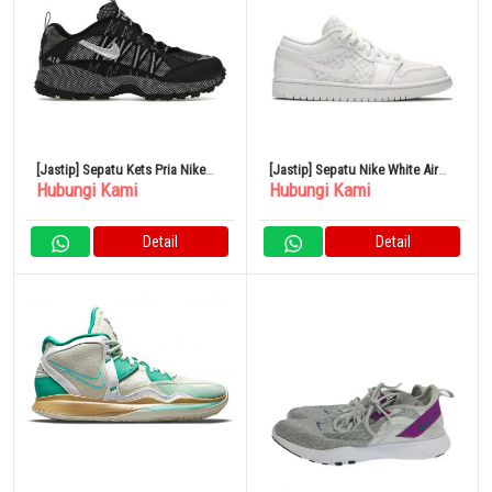
[Jastip] Sepatu Kets Pria Nike
[Jastip] Sepatu Nike White Air
Hubungi Kami
Hubungi Kami
Air Humara QS 31cm Hitam Perak
Jordan 1 Low Breathe
Metalik
Detail
Detail