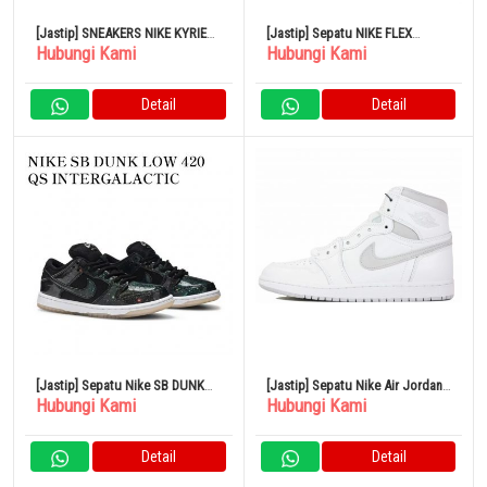
[Jastip] SNEAKERS NIKE KYRIE
[Jastip] Sepatu NIKE FLEX
Hubungi Kami
Hubungi Kami
INFINITY KEEP SUE FRESH SEA
TRAINER 9
GLASS DYNAMIC TURQUOISE
METALLIC GOLD
Detail
Detail
[Jastip] Sepatu Nike SB DUNK
[Jastip] Sepatu Nike Air Jordan
Hubungi Kami
Hubungi Kami
LOW 420 QS INTERGALACTIC
HI 85 BQ4422-100
Detail
Detail