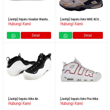
[Jastip] Sepatu Sneaker Wanita
[Jastip] Sepatu Kets NIKE ACG
Hubungi Kami
Hubungi Kami
Nike Air Max 97 Medium Olive
28cm Putih DC9554-200
Detail
Detail
[Jastip] Sepatu Nike Air
[Jastip] Sepatu Kets Pria Nike
Hubungi Kami
Hubungi Kami
Foamposite One DV0815-100
Air More Uptempo 96 Ukuran
28cm