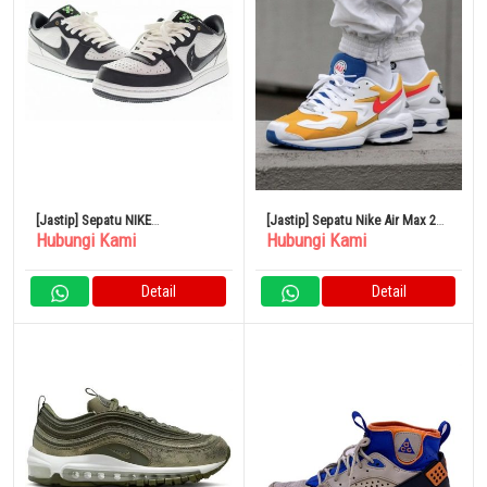
[Jastip] Sepatu NIKE
[Jastip] Sepatu Nike Air Max 2
Hubungi Kami
Hubungi Kami
TERMINATOR LOW Antrasit 28cm
Light
FN9331 191
Detail
Detail