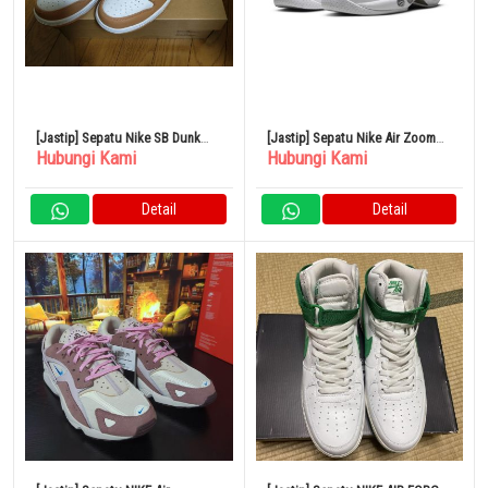
[Jastip] Sepatu Nike SB Dunk
[Jastip] Sepatu Nike Air Zoom
Hubungi Kami
Hubungi Kami
Low Light Cognac US8.5
Flight 95
Detail
Detail