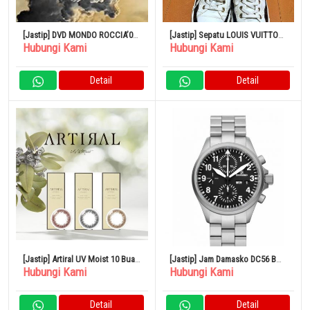
[Jastip] DVD MONDO ROCCIA’09
[Jastip] Sepatu LOUIS VUITTON
Hubungi Kami
Hubungi Kami
11 11
Stellar Line
Detail
Detail
[Jastip] Artiral UV Moist 10 Buah
[Jastip] Jam Damasko DC56 B
Hubungi Kami
Hubungi Kami
Per Kotak x 2 Set Kotak
Classic Pilot Chronograph 100%
Original
Detail
Detail