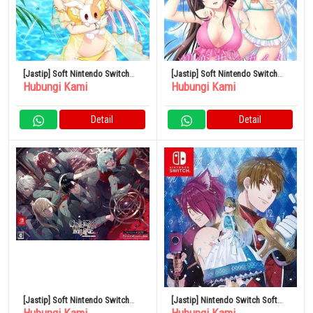
[Jastip] Soft Nintendo Switch
[Jastip] Soft Nintendo Switch
Hubungi Kami
Hubungi Kami
Sakura Hatsuyuki – Edisi
Hatsukoi Sankaime – Edisi
Terbatas
Terbatas
Detail
Detail
[Jastip] Soft Nintendo Switch
[Jastip] Nintendo Switch Soft
Collar x Malice Nintendo Switch
Alice in Spades “Wonderful