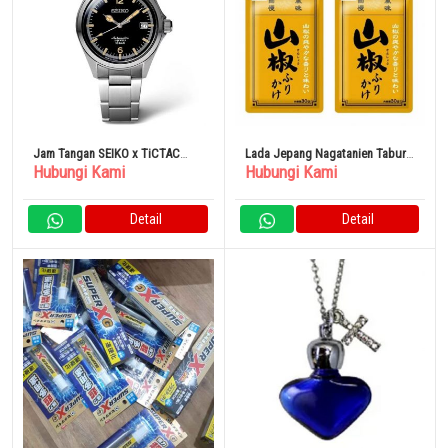
Jam Tangan SEIKO x TiCTAC
Lada Jepang Nagatanien Taburi
Hubungi Kami
Hubungi Kami
Kolaborasi Peringatan SZSB006
30g x 3 pcs
Otomatis Pria
Detail
Detail