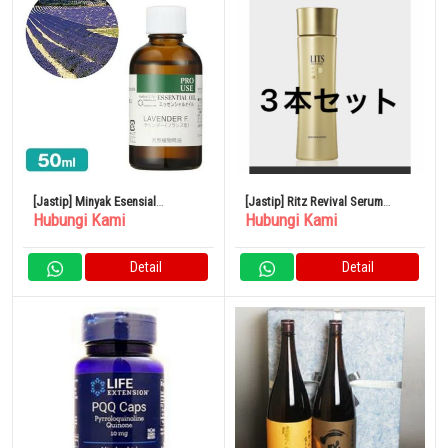
[Jastip] Minyak Esensial
[Jastip] Ritz Revival Serum
Hubungi Kami
Hubungi Kami
Lavender Asli Buatan Perancis
Lotion 150ml x 3 Botol
50ML
Detail
Detail