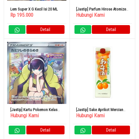
Lem Super X G Kecil Isi 20 ML
[Jastip] Parfum Hirose Atomizer
Rp 195.000
Hubungi Kami
HIROSE ATOMIZER 1cc Aroma
Pendant Tipe Tutup Tersegel
dengan Dekorasi 17060P Lapis
Detail
Detail
Cross 1ml
[Jastip] Kartu Pokemon Kelas
[Jastip] Sake Aprikot Mercian
Hubungi Kami
Hubungi Kami
Tinggi VSTAR Universe 246/172
Paket 1L 11%
SR – KIRA Chamomile Sparkle
Detail
Detail