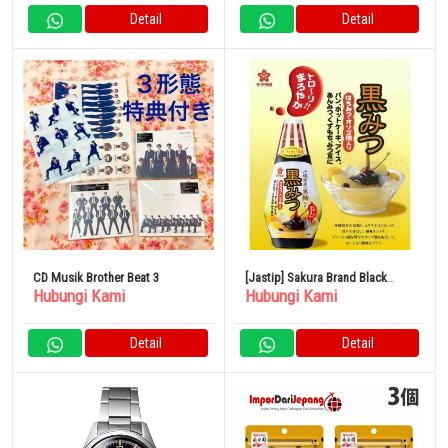
Detail
Detail
CD Musik Brother Beat 3
[Jastip] Sakura Brand Black
Hubungi Kami
Hubungi Kami
Honey 200g x 12 buah
Detail
Detail