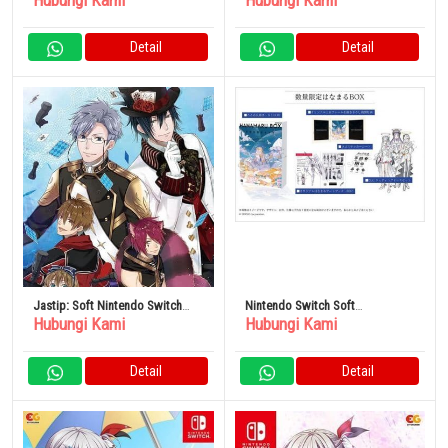
Hubungi Kami
Hubungi Kami
Black World” Edisi Reguler
Detail
Detail
Jastip: Soft Nintendo Switch
Nintendo Switch Soft
Hubungi Kami
Hubungi Kami
Edisi Alice in Spades White &
CRYMACHINA Hanamaru BOX
Black
Detail
Detail