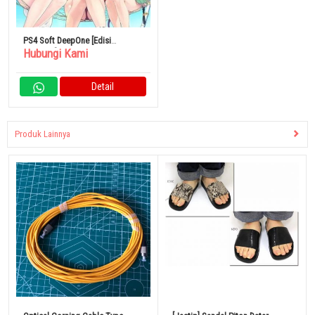
PS4 Soft DeepOne [Edisi
Hubungi Kami
Terbatas]
Detail
Produk Lainnya