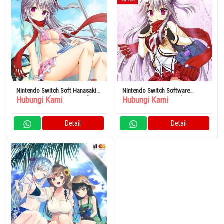
Nintendo Switch Soft Hanasaki
Nintendo Switch Software
Hubungi Kami
Hubungi Kami
Workspring! [Edisi Terbatas]
Hanasaki Workspring! [Edisi
Reguler]
Detail
Detail