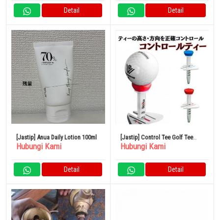
Detail
Detail
[Jastip] Anua Daily Lotion 100ml
[Jastip] Control Tee Golf Tee
Hubungi Kami
Hubungi Kami
Short Tee Long
Detail
Detail