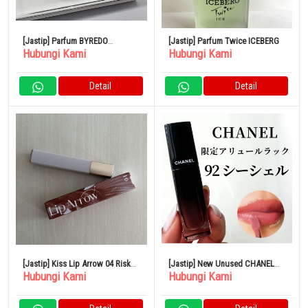
[Jastip] Parfum BYREDO
[Jastip] Parfum Twice ICEBERG
Hubungi Kami
Hubungi Kami
BLANCHE Blanche Eau de
Parfum
Detail
Detail
[Jastip] Kiss Lip Arrow 04 Risk
[Jastip] New Unused CHANEL
Hubungi Kami
Hubungi Kami
Taker
lipstick