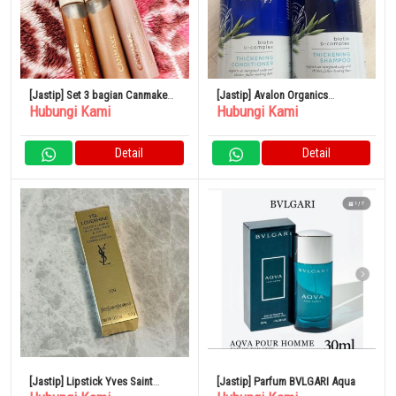
[Jastip] Set 3 bagian Canmake
[Jastip] Avalon Organics
Hubungi Kami
Hubungi Kami
Eye Color Magician
Thickening Shampoo &
Conditioner Biotin Shampoo
Detail
Detail
[Jastip] Lipstick Yves Saint
[Jastip] Parfum BVLGARI Aqua