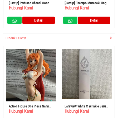
[Jastip] Parfume Chanel Coco
[Jastip] Shampo Murasaki Ungu
Hubungi Kami
Hubungi Kami
Mademoiselle 35ml
1 Botol Almic Night & Vitamin
Detail
Detail
Produk Lainnya
Action Figure One Piece Nami
Laraview White C Wrinkle Serum
Hubungi Kami
Hubungi Kami
Flag Diamond Ship
EX