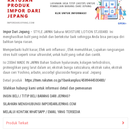
Impor Dari Jepang
–
STYLE JAPAN Sakurai MOISTURE LOTION STJ00483.
Ini
menghasilkan kulit yang indah dan bertekstur baik sehingga Anda bisa percaya diri
bahkan tanpa riasan.
Memperbaiki kulit kasar, Efek anti inflamasi , Efek memutihkan, Lupakan rangsangan
stres kulit seperti sinar ultraviolet, untuk kulit yang sehat dan cantik.
Isi 200ml MADE IN JAPAN Bahan Sodium hyaluronate, kolagen terhidrolisis,
proteoglikan yang larut dalam air, ekstrak bunga satozakura, ekstrak sake, ekstrak
daun ceri Yoshino, arbutin, ascorbyl glucoside Negara asal: Jepang
Detail produk :
https://item.rakuten.co.jp/1bankanplus/4589444500483/
Silahkan hubungi kami untuk informasi detail dan pemesanan
INGIN BELI / TITIP BELI BARANG DARI JEPANG?
SILAHKAN MENGHUBUNGI IMPORDARIJEPANG.COM
MELALUI KONTAK WHATSAPP / EMAIL YANG TERSEDIA
Produk Terkait