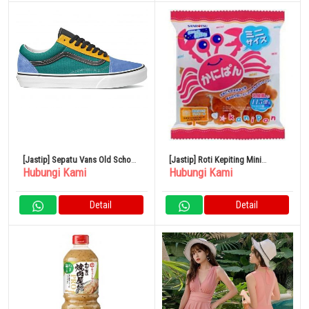
[Jastip] Sepatu Vans Old School
[Jastip] Roti Kepiting Mini
Hubungi Kami
Hubungi Kami
24cm
Santachi 80gx12
Detail
Detail