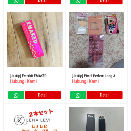
Detail
Detail
[Jastip] Emerkit EMAKED
[Jastip] Pimel Perfect Long &
Hubungi Kami
Hubungi Kami
Mizuhashi Hojudo
Curl Maskara Mauve Pink
Pharmaceutical 2ml Eyelash
Limited MP
Serum
Detail
Detail