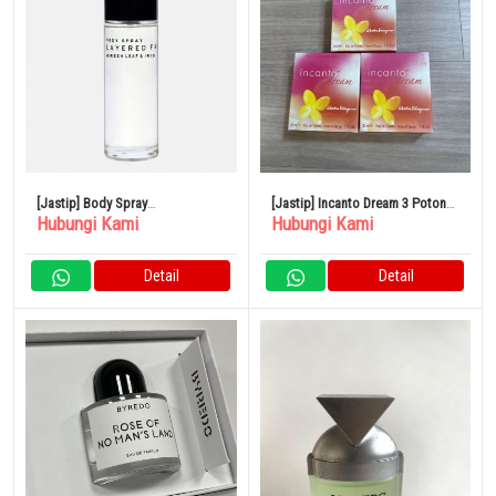
[Jastip] Body Spray
[Jastip] Incanto Dream 3 Potong
Hubungi Kami
Hubungi Kami
SHOLAYERED 100ml
Set Parfum
Detail
Detail