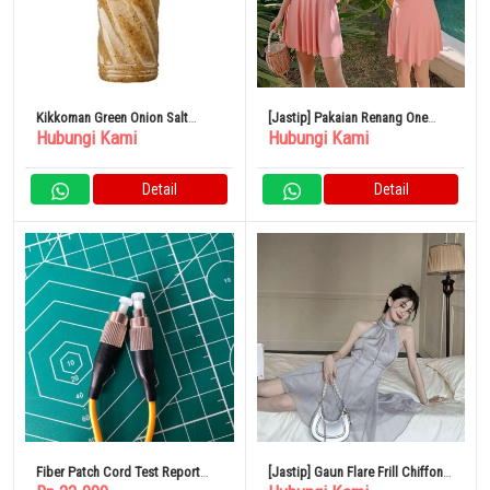
Kikkoman Green Onion Salt
[Jastip] Pakaian Renang One
Hubungi Kami
Hubungi Kami
Sauce 1110g
Piece Di Summer Sea Pool
Resort
Detail
Detail
Fiber Patch Cord Test Report
[Jastip] Gaun Flare Frill Chiffon