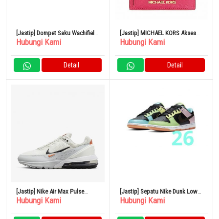
[Jastip] Dompet Saku Wachifield
[Jastip] MICHAEL KORS Aksesori
Hubungi Kami
Hubungi Kami
Kulit
Casing Kartu 35S3GTVD3L
Carmine Pink Spesial
Detail
Detail
[Jastip] Nike Air Max Pulse
[Jastip] Sepatu Nike Dunk Low
Hubungi Kami
Hubungi Kami
Men’s Shoes
SE Free.99