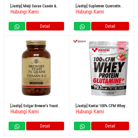
[Jastip] Meiji Savas Casein &
[Jastip] Suplemen Quercetin
Hubungi Kami
Hubungi Kami
Whey MPC100 Rasa Kakao 210g
Suplemen Glikosida Cycloariin
Detail
Detail
[Jastip] Solgar Brewer’s Yeast
[Jastip] Kentai 100% CFM Whey
Hubungi Kami
Hubungi Kami
Ragi Bir
Protein Glutamine Plus Super
Lezat
Detail
Detail