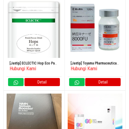
[Jastip] ECLECTIC Hop Eco Pack
[Jastip] Toyama Pharmaceutical
Hubungi Kami
Hubungi Kami
45 Kapsul
Natto Kinase 8000FU 120 Tablet
Detail
Detail