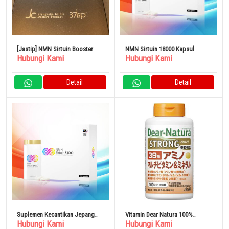
[Jastip] NMN Sirtuin Booster
NMN Sirtuin 18000 Kapsul
Hubungi Kami
Hubungi Kami
Supplement
Kecantikan Premium Jepang
Detail
Detail
Suplemen Kecantikan Jepang
Vitamin Dear Natura 100%
Hubungi Kami
Hubungi Kami
NMN Sirtuin 54000
Original Dari Jepang Asahi