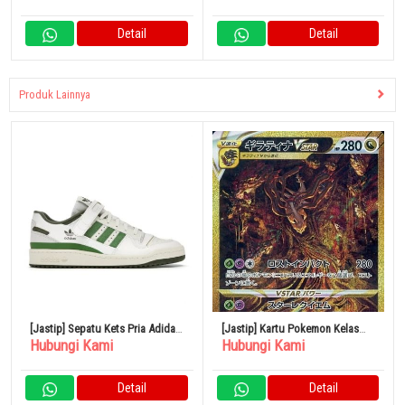
Group Foods
Detail
Detail
Produk Lainnya
[Jastip] Sepatu Kets Pria Adidas
[Jastip] Kartu Pokemon Kelas
Hubungi Kami
Hubungi Kami
Forum 84 Rendah 31cm Crew
Tinggi VSTAR Universe 261/172
Hijau
UR – KIRA Giratina VSTAR
Detail
Detail