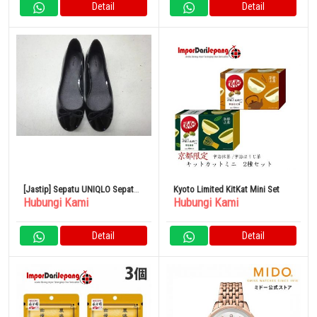
Detail
Detail
[Jastip] Sepatu UNIQLO Sepatu
Kyoto Limited KitKat Mini Set
Hubungi Kami
Hubungi Kami
Balet Enamel Wanita 23,5cm
Detail
Detail