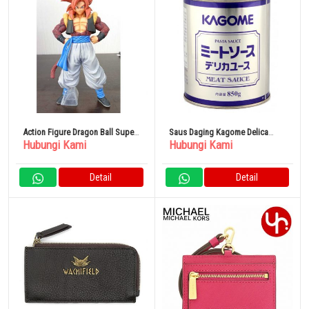
Action Figure Dragon Ball Super
Saus Daging Kagome Delica
Hubungi Kami
Hubungi Kami
Saiyan 4 Gogeta Original
Youth (N) 850g
Detail
Detail