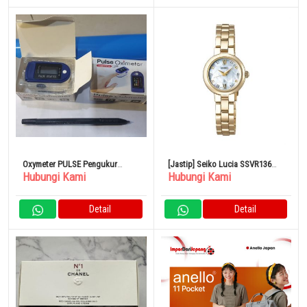
Oxymeter PULSE Pengukur
[Jastip] Seiko Lucia SSVR136
Hubungi Kami
Hubungi Kami
Oksigen Darah Alat Saturasi
Jam Tangan Wanita Berlian
Oksigen – LK87
Detail
Detail