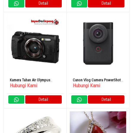
Detail
Detail
Kamera Tahan Air Olympus
Canon Vlog Camera PowerShot
Hubungi Kami
Hubungi Kami
Tough TG-6 hitam
V10 Tripod Grip Kit Hitam
Detail
Detail