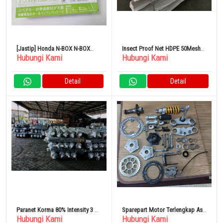
[Jastip] Honda N-BOX N-BOX
Insect Proof Net HDPE 50Mesh
Hubungi Kami
Hubungi Kami
Custom TE-W73HG Engine
60g/sqm 2 x 100 Meter
Starter
Detail
Detail
Paranet Korma 80% Intensity 3 x
Sparepart Motor Terlengkap Asli
Hubungi Kami
Hubungi Kami
100 Meter
Dari Jepang