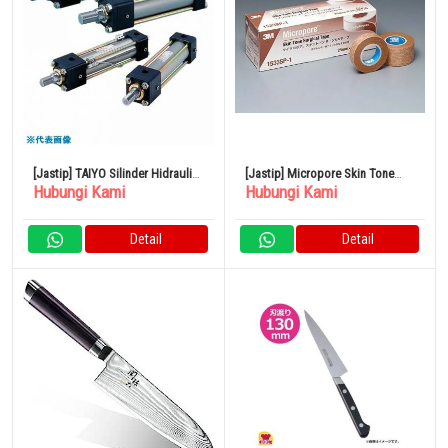
[Jastip] TAIYO Silinder Hidraulik
[Jastip] Micropore Skin Tone
Hubungi Kami
Hubungi Kami
Kinerja Tinggi
Surgical Tape
Detail
Detail