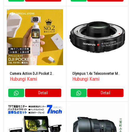
Camera Action DJI Pocket 2
Olympus 1.4x Teleconverter MC-
Hubungi Kami
Hubungi Kami
Sunset White
14
Detail
Detail