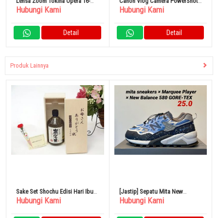
Lensa Zoom Tokina Opera 16-
Canon Vlog Camera PowerShot
Hubungi Kami
Hubungi Kami
28mm F2.8 FF (Nikon F Mount)
V10 Tripod Grip Kit Hitam
Detail
Detail
Produk Lainnya
Sake Set Shochu Edisi Hari Ibu
[Jastip] Sepatu Mita New
Hubungi Kami
Hubungi Kami
Set Kotak Kayu
Balance MT580 GORE-TEX 25cm