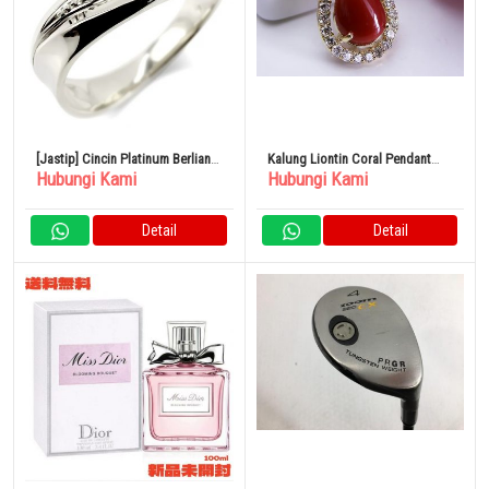
[Jastip] Cincin Platinum Berlian
Kalung Liontin Coral Pendant
Hubungi Kami
Hubungi Kami
Wanita PT900
Bijoux K18 Blood Red Coral
Pendant 12478
Detail
Detail