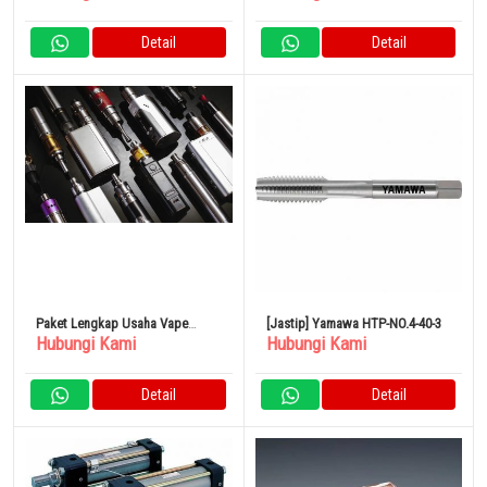
Detail
Detail
Paket Lengkap Usaha Vape
[Jastip] Yamawa HTP-NO.4-40-3
Hubungi Kami
Hubungi Kami
Store (Rokok Elektrik)
Detail
Detail