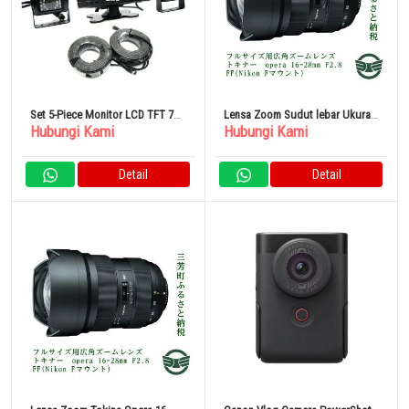
Set 5-Piece Monitor LCD TFT 7
Lensa Zoom Sudut lebar Ukuran
Hubungi Kami
Hubungi Kami
Inci
Penuh Tokina Opera 16-28mm
F2.8 FF
Detail
Detail