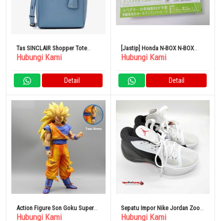
Tas SINCLAIR Shopper Tote
[Jastip] Honda N-BOX N-BOX
Hubungi Kami
Hubungi Kami
Small/Michael Kors
Custom TE-W73HG Engine
Starter
Detail
Detail
Action Figure Son Goku Super
Sepatu Impor Nike Jordan Zoom
Hubungi Kami
Hubungi Kami
Saiyan 3 Dragon Ball Panjang
Separate Original