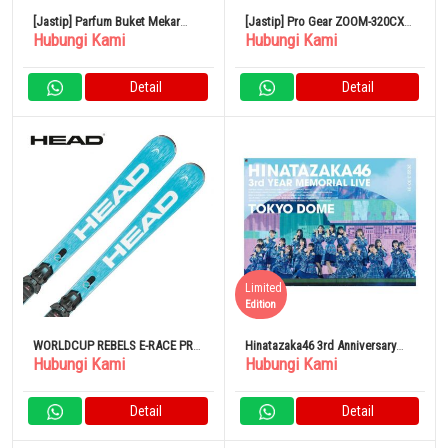
[Jastip] Parfum Buket Mekar
[Jastip] Pro Gear ZOOM-320CX
Hubungi Kami
Hubungi Kami
Miss Dior Christian Dior 100ml
Utilitas Karbon Asli 4I
Detail
Detail
Limited
Edition
WORLDCUP REBELS E-RACE PRO
Hinatazaka46 3rd Anniversary
Hubungi Kami
Hubungi Kami
+ RACEPLATE WCR 14 PENDEK +
Memorial Live Tokyo Dome
FREEFLEX 14 GW [313253] Set
Binding Kompatibel Gripwalk
Detail
Detail