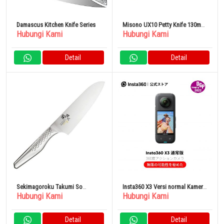
Damascus Kitchen Knife Series
Misono UX10 Petty Knife 130mm
Hubungi Kami
Hubungi Kami
No.732
Detail
Detail
Sekimagoroku Takumi So
Insta360 X3 Versi normal Kamera
Hubungi Kami
Hubungi Kami
Santoku Knife 165mm AB5156
Asuraku 360 derajat
Detail
Detail