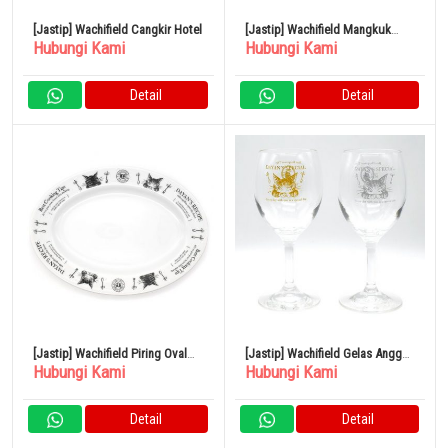
[Jastip] Wachifield Cangkir Hotel
[Jastip] Wachifield Mangkuk
Hubungi Kami
Hubungi Kami
Hotel
Detail
Detail
[Jastip] Wachifield Piring Oval
[Jastip] Wachifield Gelas Anggur
Hubungi Kami
Hubungi Kami
Hotel
Hotel 2P
Detail
Detail