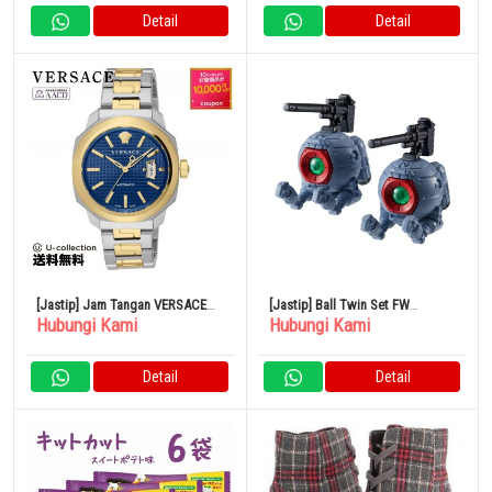
Detail
Detail
[Jastip] Jam Tangan VERSACE
[Jastip] Ball Twin Set FW
Hubungi Kami
Hubungi Kami
Dairos Automatic
GUNDAM CONVERGE 25
Detail
Detail