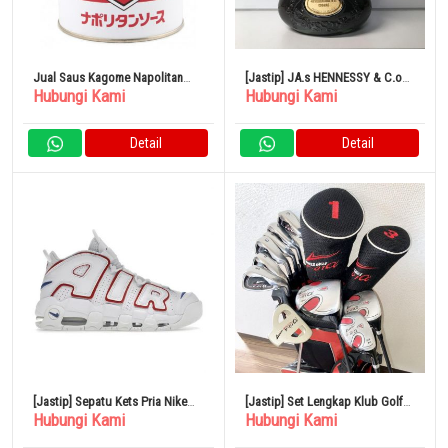
Jual Saus Kagome Napolitan
[Jastip] JA.s HENNESSY & C.o
Hubungi Kami
Hubungi Kami
Asli Dari Jepang
COGNAC EXTRA
Detail
Detail
[Jastip] Sepatu Kets Pria Nike
[Jastip] Set Lengkap Klub Golf
Hubungi Kami
Hubungi Kami
Air More Uptempo 96 Ukuran
World Eagle Termasuk Tas
28cm
Caddy Pemula R