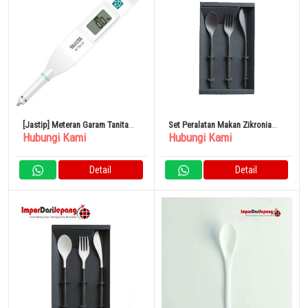
[Jastip] Meteran Garam Tanita
Set Peralatan Makan Zikronia
Hubungi Kami
Hubungi Kami
SO-304 (Putih)
Hitam
Detail
Detail