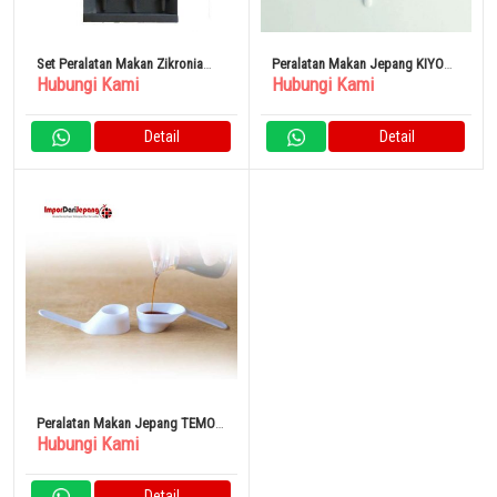
Set Peralatan Makan Zikronia
Peralatan Makan Jepang KIYO
Hubungi Kami
Hubungi Kami
Putih
Dessert Spoon White
Detail
Detail
Peralatan Makan Jepang TEMO
Hubungi Kami
Sendok Ringan Dua Sisi Zikronia
Detail