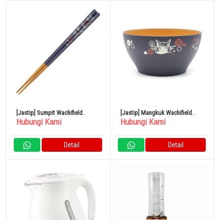
[Jastip] Sumpit Wachifield
[Jastip] Mangkuk Wachifield
Hubungi Kami
Hubungi Kami
Kamelia/Biru Tua
Kamelia/Biru Tua
Detail
Detail