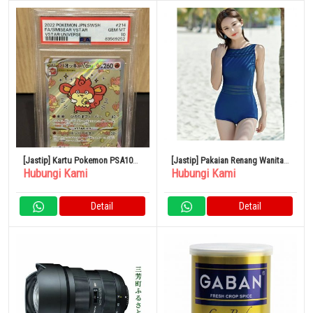
[Jastip] Kartu Pokemon PSA10
[Jastip] Pakaian Renang Wanita
Hubungi Kami
Hubungi Kami
Baocki VSTAR SAR
One-Piece
Detail
Detail