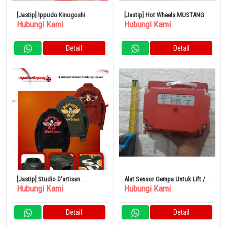
[Jastip] Ippudo Kinugoshi
[Jastip] Hot Wheels MUSTANG
Hubungi Kami
Hubungi Kami
Tonkotsu Ramen Mie Shiromaru
NHRA FUNNY CAR
Akamaru 4 Porsi
Detail
Detail
[Jastip] Studio D’artisan
Alat Sensor Gempa Untuk Lift /
Hubungi Kami
Hubungi Kami
Corduroy Jacket
Bangunan Dari Jepang
Detail
Detail