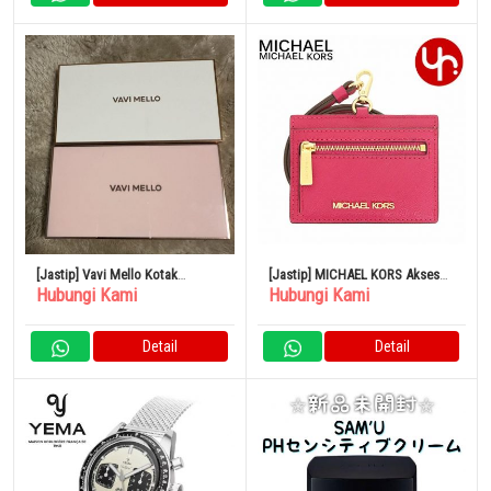
[Jastip] Vavi Mello Kotak
[Jastip] MICHAEL KORS Aksesori
Hubungi Kami
Hubungi Kami
Valentine Eyeshadow Babimero
Casing Kartu 35S3GTVD3L
Carmine Pink Spesial
Detail
Detail