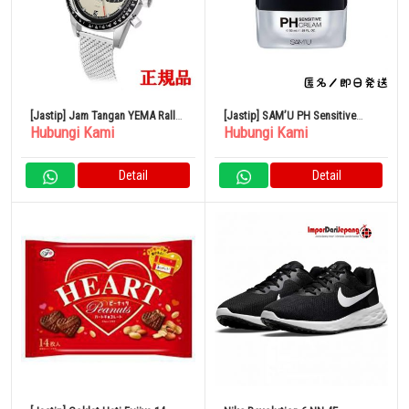
[Jastip] Jam Tangan YEMA Rally
[Jastip] SAM’U PH Sensitive
Hubungi Kami
Hubungi Kami
Graph Panda Asli YMHF1580-BM
Cream Set isi 2 Baru
Detail
Detail