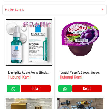
Produk Lainnya
[Jastip] La Roche Posay Effaclar
[Jastip] Tarami’s Dossari Grape
Hubungi Kami
Hubungi Kami
Peel Care Serum Hijau 30ml T1
& Aloe 230g x 24
Detail
Detail