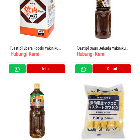
[Jastip] Ebara Foods Yakiniku
[Jastip] Saus Jehuda Yakiniku
Hubungi Kami
Hubungi Kami
Sauce (Rasa Kecap) 5kg
Rasa Umami Miso 1L
Detail
Detail