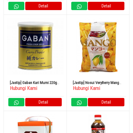
Detail
Detail
[Jastip] Gaban Kari Murni 220g
[Jastip] Nosui VeryBerry Mango
Hubungi Kami
Hubungi Kami
Masakan ala Barat
Cut 500g
Detail
Detail