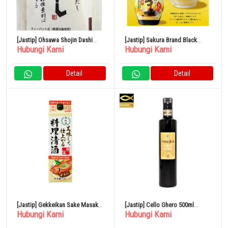
[Jastip] Ohsawa Shojin Dashi
[Jastip] Sakura Brand Black
Hubungi Kami
Hubungi Kami
70g (7g x 10 tas)
Honey 200g x 12 buah
Detail
Detail
[Jastip] Gekkeikan Sake Masak
[Jastip] Cello Ghero 500ml
Hubungi Kami
Hubungi Kami
Lezat 1,8L 1800ml x 12 Botol
Minyak Zaitun Extra Virgin Bijian
Canino Italia