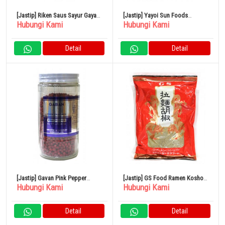
[Jastip] Riken Saus Sayur Gaya
[Jastip] Yayoi Sun Foods
Hubungi Kami
Hubungi Kami
Jepang 1L
Kesennuma Tuna Mustard Cutlet
500g
Detail
Detail
[Jastip] Gavan Pink Pepper
[Jastip] GS Food Ramen Kosho
Hubungi Kami
Hubungi Kami
(utuh) 90g
250g
Detail
Detail