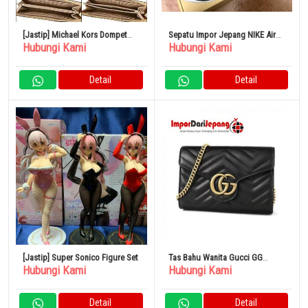
[Jastip] Michael Kors Dompet
Sepatu Impor Jepang NIKE Air
Hubungi Kami
Hubungi Kami
Panjang 35H8GTVZ3L-bisk
Lift 26Cm
Outlet
Detail
Detail
[Jastip] Super Sonico Figure Set
Tas Bahu Wanita Gucci GG
Hubungi Kami
Hubungi Kami
Marmont Hitam 474575 DTD1T
1000 Asli
Detail
Detail