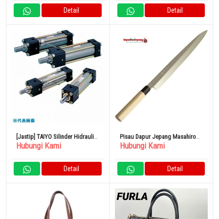
Detail
Detail
[Jastip] TAIYO Silinder Hidraulik
Pisau Dapur Jepang Masahiro
Hubungi Kami
Hubungi Kami
Kinerja Tinggi
Yanagiba Khusus 330mm 100%
Original
Detail
Detail