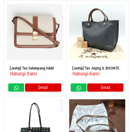
[Jastip] Tas Selempang H&M
[Jastip] Tas Jinjing IL BISONTE
Hubungi Kami
Hubungi Kami
Logo Timbul Kulit Abu-Abu
Detail
Detail