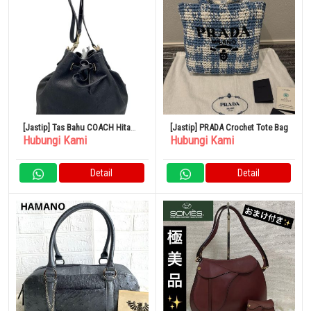
[Jastip] Tas Bahu COACH Hitam
[Jastip] PRADA Crochet Tote Bag
Hubungi Kami
Hubungi Kami
CN683
Detail
Detail