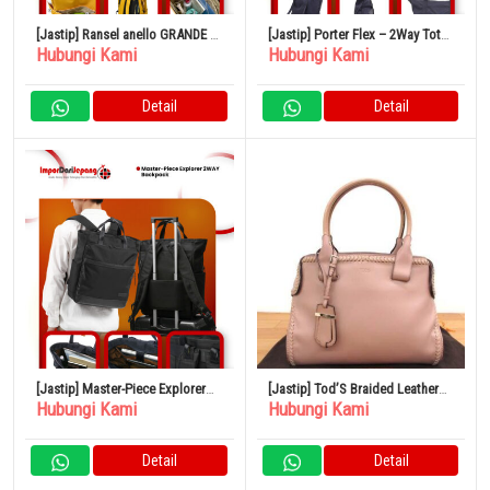
[Jastip] Ransel anello GRANDE –
[Jastip] Porter Flex – 2Way Tote
Hubungi Kami
Hubungi Kami
Anello Anello 11 Kantong Anti Air
Bag
Detail
Detail
[Jastip] Master-Piece Explorer
[Jastip] Tod’S Braided Leather
Hubungi Kami
Hubungi Kami
2WAY Backpack
Cape Bag Small
Detail
Detail