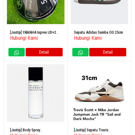
[Jastip] YAMAHA Inpres UD+2
Sepatu Adidas Samba OG 25cm
Hubungi Kami
Hubungi Kami
2021 5W Fairway Wood Blowout
Detail
Detail
[Jastip] Body Spray
[Jastip] Sepatu Travis