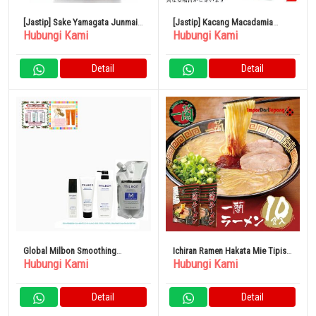
[Jastip] Sake Yamagata Junmai
[Jastip] Kacang Macadamia
Hubungi Kami
Hubungi Kami
Daiginjo 1800ml
Organik Alisan Mentah 1kg
Detail
Detail
Global Milbon Smoothing
Ichiran Ramen Hakata Mie Tipis
Hubungi Kami
Hubungi Kami
Treatment Medium Hair
Hakata
Detail
Detail