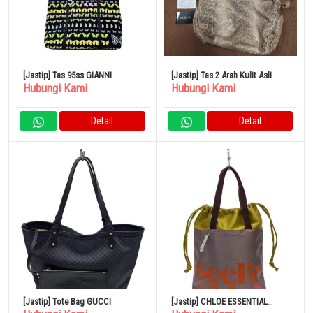
[Jastip] Tas 95ss GIANNI
[Jastip] Tas 2 Arah Kulit Asli
Hubungi Kami
Hubungi Kami
VERSACE Butterfly
FURLA Pola Python Bahu Krem
Detail
Detail
[Jastip] Tote Bag GUCCI
[Jastip] CHLOE ESSENTIAL