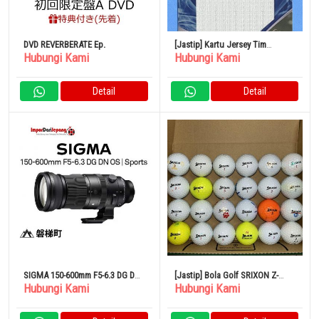
DVD REVERBERATE Ep.
[Jastip] Kartu Jersey Tim
Hubungi Kami
Hubungi Kami
Nasional Sepak Bola Jepang FC
Tokyo 2019 Takefusa Kubo
Detail
Detail
SIGMA 150-600mm F5-6.3 DG DN
[Jastip] Bola Golf SRIXON Z-
Hubungi Kami
Hubungi Kami
OS Sport
STAR XV/Z-STAR 24 Bola