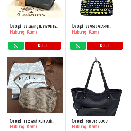
[Jastip] Tas Jinjing IL BISONTE
[Jastip] Tas 95ss GIANNI
Hubungi Kami
Hubungi Kami
Logo Timbul Kulit Abu-Abu
VERSACE Butterfly
Detail
Detail
[Jastip] Tas 2 Arah Kulit Asli
[Jastip] Tote Bag GUCCI
Hubungi Kami
Hubungi Kami
FURLA Pola Python Bahu Krem