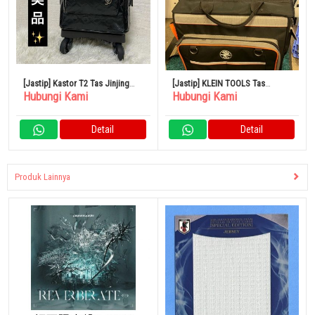
[Jastip] Kastor T2 Tas Jinjing
[Jastip] KLEIN TOOLS Tas
Hubungi Kami
Hubungi Kami
Mini SWANY Emairo VI
Perkakas Dengan Roda
55452RTB
Detail
Detail
Produk Lainnya