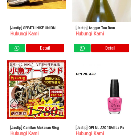
[Jastip] SEPATU NIKE UNION
[Jastip] Anggur Tua Dom
Hubungi Kami
Hubungi Kami
DUNK LOW ARGON
Perignon Reserve de Rabaye
Gold 1993
Detail
Detail
[Jastip] Camilan Makanan Ringan
[Jastip] OPI NL A20 15Ml La Paz-
Hubungi Kami
Hubungi Kami
Ikan Kecil Almond 320g Set
itively Hot Manicure Pedicure