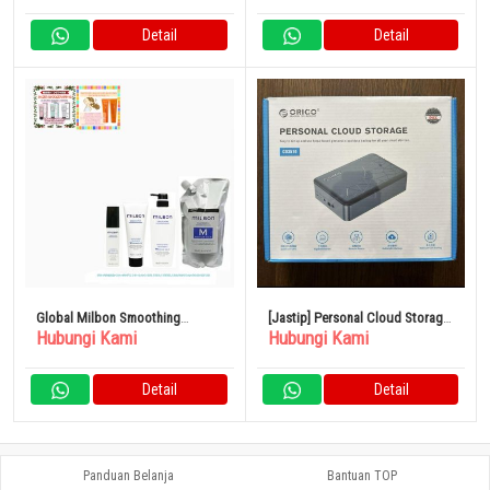
Kalsium Sariko
Nail Lacquer Pink Matte
Detail
Detail
Global Milbon Smoothing
[Jastip] Personal Cloud Storage
Hubungi Kami
Hubungi Kami
Treatment Medium Hair
ORICO CD510
Detail
Detail
Panduan Belanja
Bantuan TOP