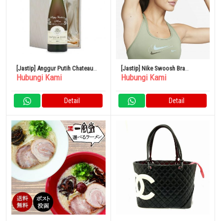
[Jastip] Anggur Putih Chateau
[Jastip] Nike Swoosh Bra
Hubungi Kami
Hubungi Kami
du Breuil Coteau du Rayon
Olahraga Women’s Medium-
Sweet 1987
Support Padded
Detail
Detail