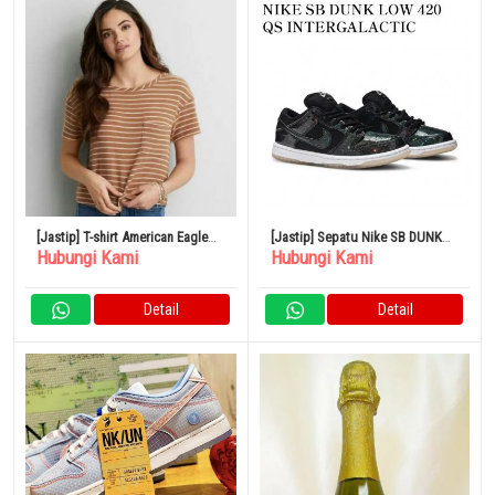
[Jastip] T-shirt American Eagle
[Jastip] Sepatu Nike SB DUNK
Hubungi Kami
Hubungi Kami
Border
LOW 420 QS INTERGALACTIC
Detail
Detail