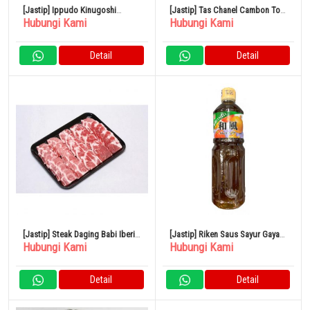
[Jastip] Ippudo Kinugoshi
[Jastip] Tas Chanel Cambon Tote
Hubungi Kami
Hubungi Kami
Tonkotsu Ramen Mie Shiromaru
Besar A25169 Merah Muda
Akamaru 4 Porsi
Detail
Detail
[Jastip] Steak Daging Babi Iberia
[Jastip] Riken Saus Sayur Gaya
Hubungi Kami
Hubungi Kami
Spanyol 500G
Jepang 1L
Detail
Detail