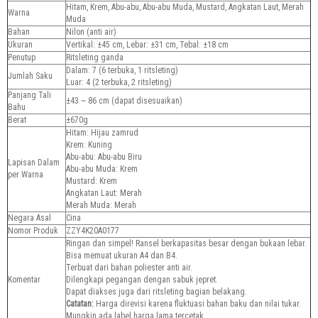
Hitam, Krem, Abu-abu, Abu-abu Muda, Mustard, Angkatan Laut, Merah
Warna
Muda
Bahan
Nilon (anti air)
Ukuran
Vertikal: ±45 cm, Lebar: ±31 cm, Tebal: ±18 cm
Penutup
Ritsleting ganda
Dalam: 7 (6 terbuka, 1 ritsleting)
Jumlah Saku
Luar: 4 (2 terbuka, 2 ritsleting)
Panjang Tali
±43 ~ 86 cm (dapat disesuaikan)
Bahu
Berat
±670g
Hitam: Hijau zamrud
Krem: Kuning
Abu-abu: Abu-abu Biru
Lapisan Dalam
Abu-abu Muda: Krem
per Warna
Mustard: Krem
Angkatan Laut: Merah
Merah Muda: Merah
Negara Asal
Cina
Nomor Produk
ZZY4K20A0177
Ringan dan simpel! Ransel berkapasitas besar dengan bukaan lebar.
Bisa memuat ukuran A4 dan B4.
Terbuat dari bahan poliester anti air.
Komentar
Dilengkapi pegangan dengan sabuk jepret.
Dapat diakses juga dari ritsleting bagian belakang.
Catatan:
Harga direvisi karena fluktuasi bahan baku dan nilai tukar.
Mungkin ada label harga lama tercetak.