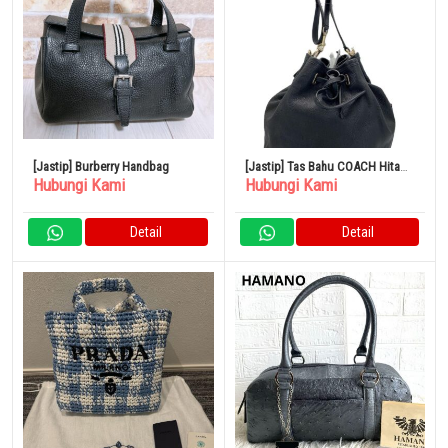
[Jastip] Burberry Handbag
[Jastip] Tas Bahu COACH Hitam
Hubungi Kami
Hubungi Kami
CN683
Detail
Detail