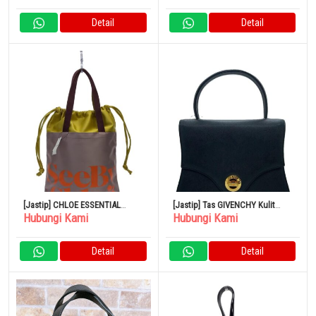
Detail
Detail
[Jastip] CHLOE ESSENTIAL
[Jastip] Tas GIVENCHY Kulit
Hubungi Kami
Hubungi Kami
Creamy Lilac Tote Bag Poliester
Hitam
Detail
Detail