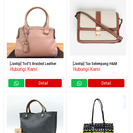
[Jastip] Tod’S Braided Leather
[Jastip] Tas Selempang H&M
Hubungi Kami
Hubungi Kami
Cape Bag Small
Detail
Detail