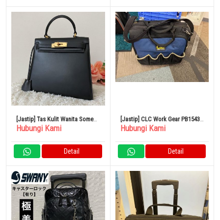
[Jastip] Tas Kulit Wanita Somes
[Jastip] CLC Work Gear PB1543
Hubungi Kami
Hubungi Kami
Sadel
17 Inch Technician Tool Bag
Detail
Detail