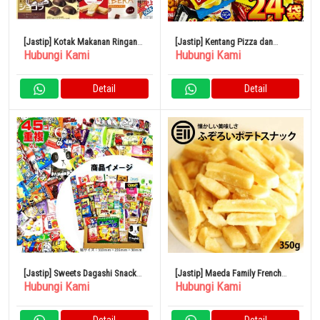
[Jastip] Kotak Makanan Ringan
[Jastip] Kentang Pizza dan
Hubungi Kami
Hubungi Kami
20 Jenis Permen Makanan
Keripik Kentang Camilan DX 24
Penutup
Macam
Detail
Detail
[Jastip] Sweets Dagashi Snacks
[Jastip] Maeda Family French
Hubungi Kami
Hubungi Kami
SP 45 Macam
Fries Snack 350g Kentang
Camilan Bir Izakaya
Detail
Detail