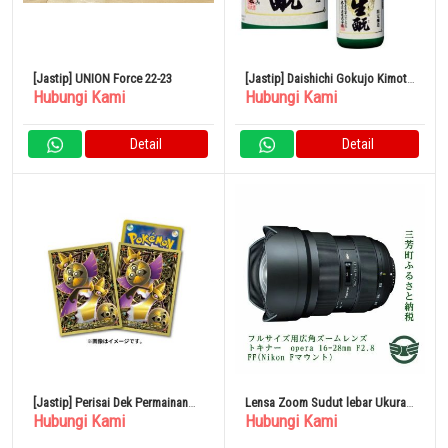
[Jastip] UNION Force 22-23
[Jastip] Daishichi Gokujo Kimoto
Hubungi Kami
Hubungi Kami
Limited Brewing 1800ml
Detail
Detail
[Jastip] Perisai Dek Permainan
Lensa Zoom Sudut lebar Ukuran
Hubungi Kami
Hubungi Kami
Kartu Pokemon Premium Gross
Penuh Tokina Opera 16-28mm
Gilgard
F2.8 FF