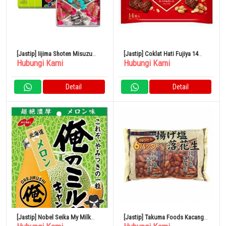
[Jastip] Iijima Shoten Misuzu
[Jastip] Coklat Hati Fujiya 14
Hubungi Kami
Hubungi Kami
Candy Box 460gr 1 Kotak
Kantong Kacang x 15
Detail
Detail
[Jastip] Nobel Seika My Milk
[Jastip] Takuma Foods Kacang
Hokkaido Melon 80g
Asin Goreng 80 Bungkus