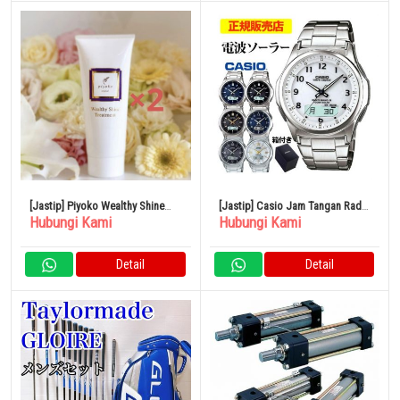
[Jastip] Piyoko Wealthy Shine
[Jastip] Casio Jam Tangan Radio
Hubungi Kami
Hubungi Kami
Treatment Set isi 2
Solar Pria Analog
Detail
Detail