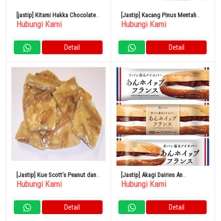
[jastip] Kitami Hakka Chocolate
[Jastip] Kacang Pinus Mentah
Hubungi Kami
Hubungi Kami
Mint Candy 170g x 5 Bag
Kacang Osawa 30g Set isi 5
Detail
Detail
[Jastip] Kue Scott’s Peanut dan
[Jastip] Akagi Dairies An
Hubungi Kami
Hubungi Kami
Pretzel Putih 1 Pound
Whipped French 75ml x 24
Kantong
Detail
Detail