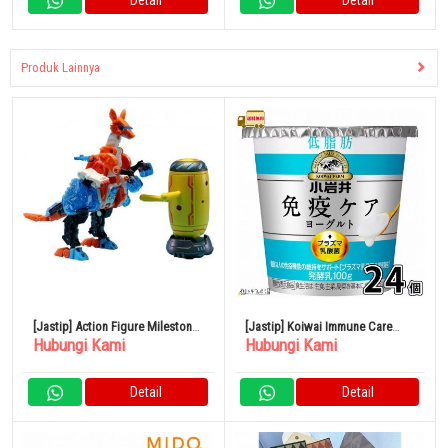
Produk Lainnya
[Jastip] Action Figure Milestone
[Jastip] Koiwai Immune Care
Hubungi Kami
Hubungi Kami
BB-35 RICOCHET
Yogurt Rendah Lemak 100g Set
isi 24
Detail
Detail