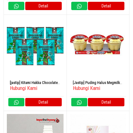
Detail
Detail
[jastip] Kitami Hakka Chocolate
[Jastip] Puding Halus Megmilk
Hubungi Kami
Hubungi Kami
Mint Candy 170g x 5 Bag
Merek Salju 70g x 3
Detail
Detail