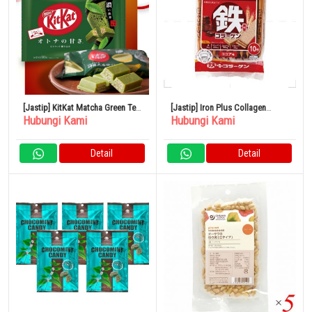
[Jastip] KitKat Matcha Green Tea
[Jastip] Iron Plus Collagen
Hubungi Kami
Hubungi Kami
Jepang
Wafers 10 Pieces
Detail
Detail