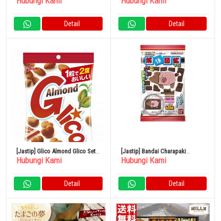
Hubungi Kami
Hubungi Kami
Detail
Detail
[Jastip] Glico Almond Glico Set
[Jastip] Bandai Charapaki
Hubungi Kami
Hubungi Kami
77 Buah
Disassembled Encyclopedia
Chocolate 1 Buah x 14 Kantong
Detail
Detail