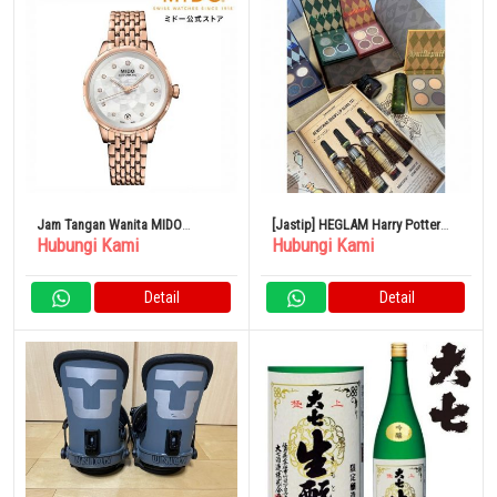
Jam Tangan Wanita MIDO
[Jastip] HEGLAM Harry Potter
Hubungi Kami
Hubungi Kami
Rainflower Pink Gold 34mm Self-
SHEIN Kosmetik Eye Shadow
Winding
Detail
Detail