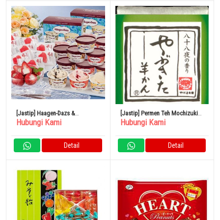
[Jastip] Haagen-Dazs &
[Jastip] Permen Teh Mochizuki
Hubungi Kami
Hubungi Kami
Strawberry Ice A-HGR
Honpo Hitokuchi Yokan
Yabukita Yokan 38g x 10 Buah
Detail
Detail