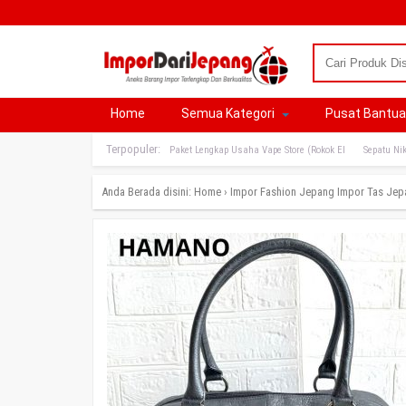
Home
Semua Kategori
Pusat Bantu
Terpopuler:
Paket Lengkap Usaha Vape Store (Rokok El
Sepatu Nik
Anda Berada disini:
Home
›
Impor Fashion Jepang
Impor Tas Jep