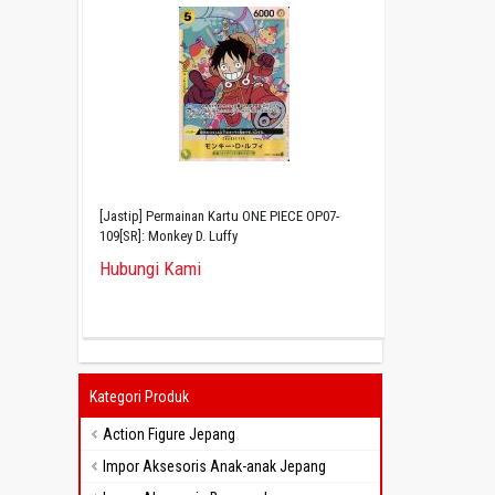
[Jastip] Permainan Kartu ONE PIECE OP07-
109[SR]: Monkey D. Luffy
Hubungi Kami
Kategori Produk
Action Figure Jepang
Impor Aksesoris Anak-anak Jepang