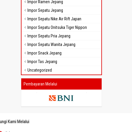
Impor Ramen Jepang
Impor Sepatu Jepang
Impor Sepatu Nike Air Rift Japan
Impor Sepatu Onitsuka Tiger Nippon
Impor Sepatu Pria Jepang
Impor Sepatu Wanita Jepang
Impor Snack Jepang
Impor Tas Jepang
Uncategorized
Pembayaran Melalui
ungi Kami Melalui