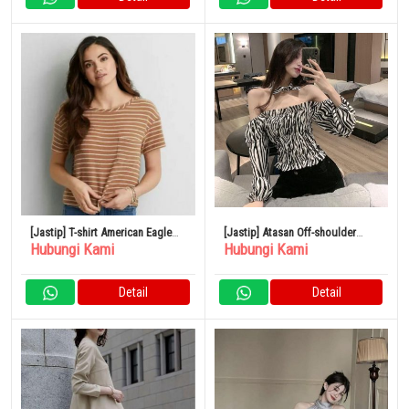
[Jastip] T-shirt American Eagle
[Jastip] Atasan Off-shoulder
Hubungi Kami
Hubungi Kami
Border
Pola Zebra Panjang Mini Seksi L
Detail
Detail