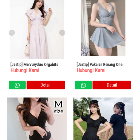
[Jastip] Mervuryduo Orgabits
[Jastip] Pakaian Renang One
Hubungi Kami
Hubungi Kami
Volume Ruffle Dress
Piece Resor
Detail
Detail