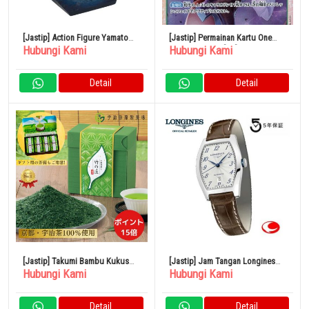
[Jastip] Action Figure Yamato
[Jastip] Permainan Kartu One
Hubungi Kami
Hubungi Kami
‘One Piece’
Piece OP07-026[SR]: Jewelry
Bonnie
Detail
Detail
[Jastip] Takumi Bambu Kukus
[Jastip] Jam Tangan Longines
Hubungi Kami
Hubungi Kami
250g x 4 Bungkus Teh Kyoto
Evidenza Pemutar Otomatis
L2.142.4.73.4
Detail
Detail