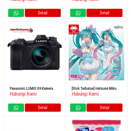
Set Atas dan Bawah Lengan
Pendek
Detail
Detail
Panasonic LUMIX G9 Kamera
[Stok Terbatas] Hatsune Miku
Hubungi Kami
Hubungi Kami
Mirrorless Interchangeable-lens
Figure 3rd Season Winter
Hitam DC-G9L-K
Detail
Detail