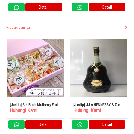
Detail
Detail
Produk Lainnya
[Jastip] Set Buah Mulberry Fruit
[Jastip] JA.s HENNESSY & C.o
Hubungi Kami
Hubungi Kami
Honpo (F)
COGNAC EXTRA
Detail
Detail