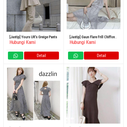
[Jastip] Yours UR’s Greige Pants
[Jastip] Gaun Flare Frill Chiffon
Hubungi Kami
Hubungi Kami
Girly Prancis Baru Leher Halter
Detail
Detail