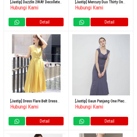
[Jastip] Dazzlin 2WAY Decollete
[Jastip] Mercury Duo Thirty One
Hubungi Kami
Hubungi Kami
Gaun Terbuka Ukuran Bebas
Long Dress Charcoal Brown
Detail
Detail
[Jastip] Dress Flare Belt Dress
[Jastip] Gaun Panjang One Piece
Hubungi Kami
Hubungi Kami
Kuning Mercury Duo
Mercury Duo
Detail
Detail