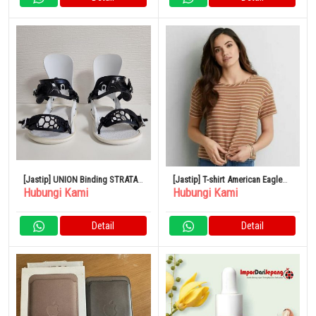
[Jastip] UNION Binding STRATA
[Jastip] T-shirt American Eagle
Hubungi Kami
Hubungi Kami
23-24 M Putih
Border
Detail
Detail