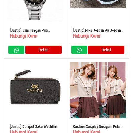
[Jastip] Jam Tangan Pria
[Jastip] Nike Jordan Air Jordan
Hubungi Kami
Hubungi Kami
Komandan Gradasi 40mm
37 Low PF
Detail
Detail
[Jastip] Dompet Saku Wachifield
Kostum Cosplay Seragam Pelaut
Hubungi Kami
Hubungi Kami
Kulit
Wanita Marie Moon Malymoon