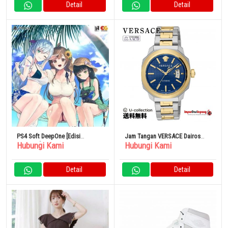
Detail
Detail
PS4 Soft DeepOne [Edisi
Jam Tangan VERSACE Dairos
Hubungi Kami
Hubungi Kami
Terbatas]
Automatic Self-winding Men’s
Navy VEAG00222
Detail
Detail