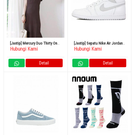
[Jastip] Mercury Duo Thirty One
[Jastip] Sepatu Nike Air Jordan
Hubungi Kami
Hubungi Kami
Long Dress Charcoal Brown
HI 85 BQ4422-100
Detail
Detail