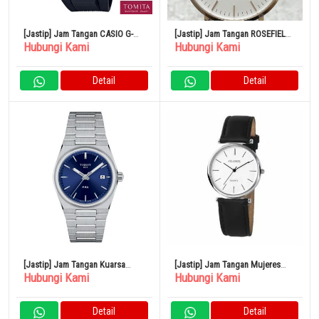
[Jastip] Jam Tangan CASIO G-
[Jastip] Jam Tangan ROSEFIELD
Hubungi Kami
Hubungi Kami
SHOCK G-STEEL GST-B100-1AJF
Kuarsa Bekas
Solar Bluetooth World Time 20
ATM
Detail
Detail
[Jastip] Jam Tangan Kuarsa
[Jastip] Jam Tangan Mujeres
Hubungi Kami
Hubungi Kami
Tissot PRX Swiss Model
Reloj de Pulsera Blanco Negro
Reproduksi T-Classic
Analgica Metal Cuero
T137.210.11.041.00 Uniseks
S4782200016300
Detail
Detail