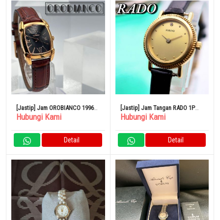
[Jastip] Jam OROBIANCO 1996
[Jastip] Jam Tangan RADO 1P
Hubungi Kami
Hubungi Kami
OR-0028N 500
Diamond Round Gold 583
Detail
Detail