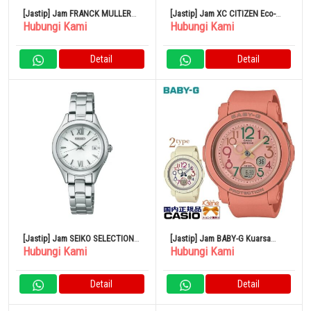
[Jastip] Jam FRANCK MULLER
[Jastip] Jam XC CITIZEN Eco-
Hubungi Kami
Hubungi Kami
Tono Curvex Intermedia 2251QZ
Drive Official Japanese Product
Quartz
Wristwatch EW2635-54A
Detail
Detail
[Jastip] Jam SEIKO SELECTION
[Jastip] Jam BABY-G Kuarsa
Hubungi Kami
Hubungi Kami
SWFH131 Radio Solar
Analog Digital Kronograf
Terakota BGA-290PA-4AJF
Detail
Detail