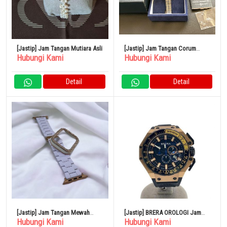
[Jastip] Jam Tangan Mutiara Asli
[Jastip] Jam Tangan Corum
Hubungi Kami
Hubungi Kami
Admiral’s Cup
Detail
Detail
[Jastip] Jam Tangan Mewah
[Jastip] BRERA OROLOGI Jam
Hubungi Kami
Hubungi Kami
Applewatch Band 44mm
Tangan Kuarsa Analog