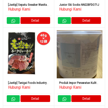
[Jastip] Sepatu Sneaker Wanita
Junior Ski Socks NN22BFDO71J
Hubungi Kami
Hubungi Kami
Vans Warna Biru Langit
Detail
Detail
[Jastip] Tanigai Foods Industry
Produk Impor Perawatan Kulit
Hubungi Kami
Hubungi Kami
Mugifuji Pork Dendeng 40g x 12
Kepala Cota Sera Spa
Kantong
Detail
Detail