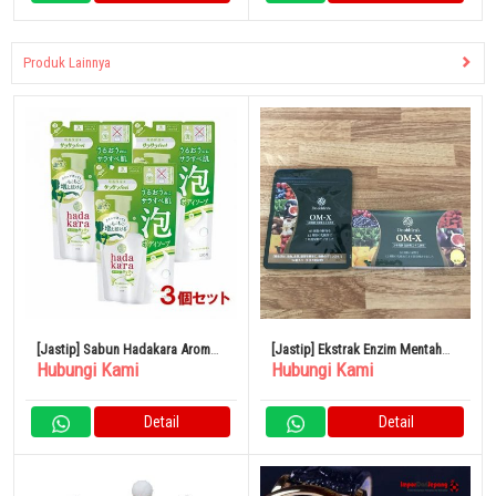
Produk Lainnya
[Jastip] Sabun Hadakara Aroma
[Jastip] Ekstrak Enzim Mentah
Hubungi Kami
Hubungi Kami
Jeruk Isi Ulang Set 420ml x 3
Fermentasi OM-X
Buah
Detail
Detail