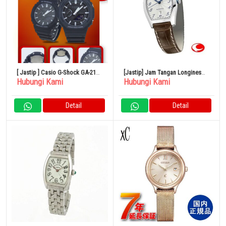
[ Jastip ] Casio G-Shock GA-2100
[Jastip] Jam Tangan Longines
Hubungi Kami
Hubungi Kami
Japan
Evidenza Pemutar Otomatis
L2.142.4.73.4
Detail
Detail