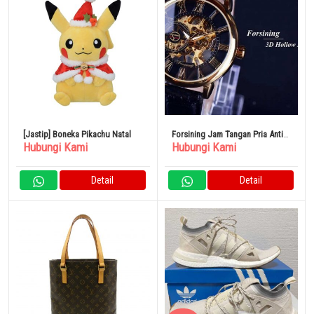
[Jastip] Boneka Pikachu Natal
Forsining Jam Tangan Pria Antik
Hubungi Kami
Hubungi Kami
Skeleton Hand-Wound
Detail
Detail