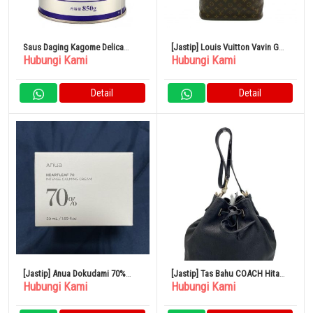
Saus Daging Kagome Delica
[Jastip] Louis Vuitton Vavin GM
Hubungi Kami
Hubungi Kami
Youth (N) 850g
Tote Bag Tas PVC
Detail
Detail
[Jastip] Anua Dokudami 70%
[Jastip] Tas Bahu COACH Hitam
Hubungi Kami
Hubungi Kami
Intense Calming Cream
CN683