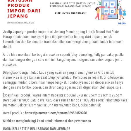
Jastip Jepang
– produk impor dari Jepang Pemanggang Listrik Round Hot Plate.
Harap dicatat kami melayani jasa titip pembelian barang dari Jepang, untuk
kemudahan dan kelancaran transaksi silahkan menghubungi kami untuk informasi
detail.
Anda bisa membuat berbagai masakan seperti juicy dumpling, fluffy pancake, paella
dan hamburger dengan satu unit ini.
Sangat nyaman digunakan untuk segala jenis
masakan.
Dilengkapi dengan tutup kaca yang nyaman yang memungkinkan Anda untuk
memeriksa isinya bahkan saat tutupnya tertutup.
Pemrosesan resin fluor diterapkan,
sehingga mudah dibersihkan tanpa lengket.
Tombolnya mudah dioperasikan hanya
dengan satu tombol power, dan dirancang agar mudah digunakan oleh siapa saja.
[Spesifikasi produk] Warna hitam Kapasitas: 500ml Ukuran: 8.5cm x 21cm x 25.5cm
Berat Sekitar 900g Catu daya: Catu daya rumah tangga 100V Aksesori: Pelat tutup kaca
Diameter: Sekitar 17cm Set isi: Unit utama, tutup kaca, buku petunjuk
Detail produk :
https://jp.mercari.com/item/m36958159258
Silahkan menghubungi kami untuk informasi dan pemesanan
INGIN BELI / TITIP BELI BARANG DARI JEPANG?