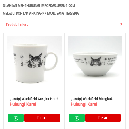
SILAHKAN MENGHUBUNGI IMPORDARIJEPANG.COM
MELALUI KONTAK WHATSAPP / EMAIL YANG TERSEDIA
Produk Terkait
[Jastip] Wachifield Cangkir Hotel
[Jastip] Wachifield Mangkuk
Hubungi Kami
Hubungi Kami
Hotel
Detail
Detail