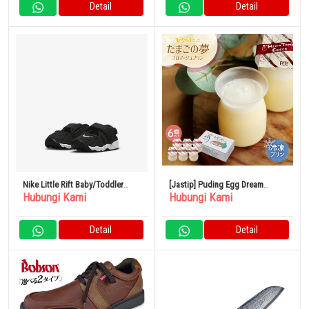
Detail
Detail
Nike Little Rift Baby/Toddler
[Jastip] Puding Egg Dream
Hubungi Kami
Hubungi Kami
Shoes
Fromage 6 Buah
Detail
Detail