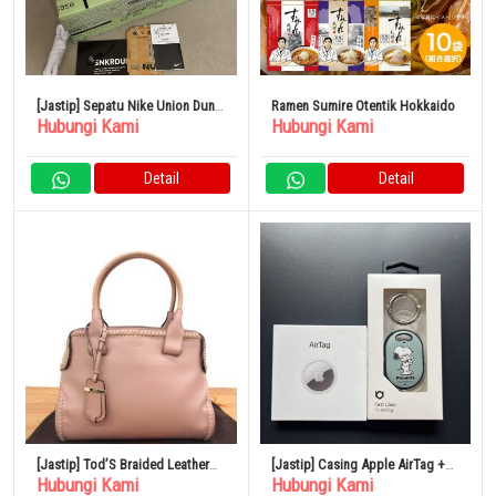
[Jastip] Sepatu Nike Union Dunk
Ramen Sumire Otentik Hokkaido
Hubungi Kami
Hubungi Kami
Low Ungu
Detail
Detail
[Jastip] Tod’S Braided Leather
[Jastip] Casing Apple AirTag +
Hubungi Kami
Hubungi Kami
Cape Bag Small
Hamee AirTag