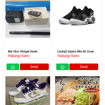
Alat Ukur Oksigen Darah:
[Jastip] Sepatu Nike Air Zoom
Hubungi Kami
Hubungi Kami
Fingertip Oximeter Pulse A2
Flight 95
Detail
Detail