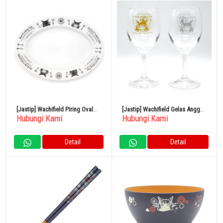
[Jastip] Wachifield Piring Oval
[Jastip] Wachifield Gelas Anggur
Hubungi Kami
Hubungi Kami
Hotel
Hotel 2P
Detail
Detail