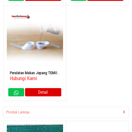
Peralatan Makan Jepang TEMO
Hubungi Kami
Sendok Ringan Dua Sisi Zikronia
Detail
Produk Lainnya