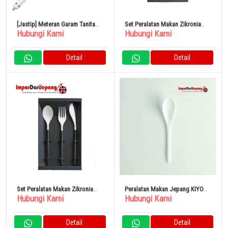
[Jastip] Meteran Garam Tanita
Set Peralatan Makan Zikronia
Hubungi Kami
Hubungi Kami
SO-304 (Putih)
Hitam
Detail
Detail
Set Peralatan Makan Zikronia
Peralatan Makan Jepang KIYO
Hubungi Kami
Hubungi Kami
Putih
Dessert Spoon White
Detail
Detail