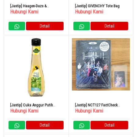
[Jastip] Haagen-Dazs &
[Jastip] GIVENCHY Tote Bag
Hubungi Kami
Hubungi Kami
Strawberry Ice A-HGR
Detail
Detail
[Jastip] Cuka Anggur Putih
[Jastip] NCT127 FactCheck
Hubungi Kami
Hubungi Kami
Kuehne 250Ml
Showcase Kartu Perdagangan
Jung Woo Terbatas
Detail
Detail