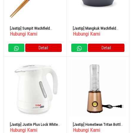
[Jastip] Sumpit Wachifield
[Jastip] Mangkuk Wachifield
Hubungi Kami
Hubungi Kami
Kamelia/Biru Tua
Kamelia/Biru Tua
Detail
Detail
[Jastip] Justin Plus Lock White
[Jastip] HomeSwan Tritan Bottle
Hubungi Kami
Hubungi Kami
1.0L
Blender 600ml SBR-60