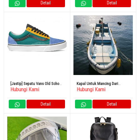
Detail
Detail
[Jastip] Sepatu Vans Old School
Kapal Untuk Mancing Dari
Hubungi Kami
Hubungi Kami
24cm
Jepang Yamaha Wasen 21ft
Detail
Detail