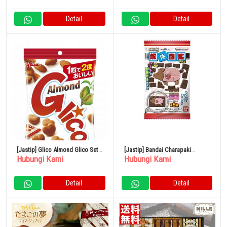
Detail
Detail
[Jastip] Glico Almond Glico Set
[Jastip] Bandai Charapaki
Hubungi Kami
Hubungi Kami
77 Buah
Disassembled Encyclopedia
Chocolate 1 Buah x 14 Kantong
Detail
Detail