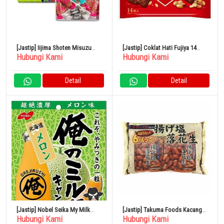
[Jastip] Iijima Shoten Misuzu
[Jastip] Coklat Hati Fujiya 14
Hubungi Kami
Hubungi Kami
Candy Box 460gr 1 Kotak
Kantong Kacang x 15
Detail
Detail
[Jastip] Nobel Seika My Milk
[Jastip] Takuma Foods Kacang
Hubungi Kami
Hubungi Kami
Hokkaido Melon 80g
Asin Goreng 80 Bungkus