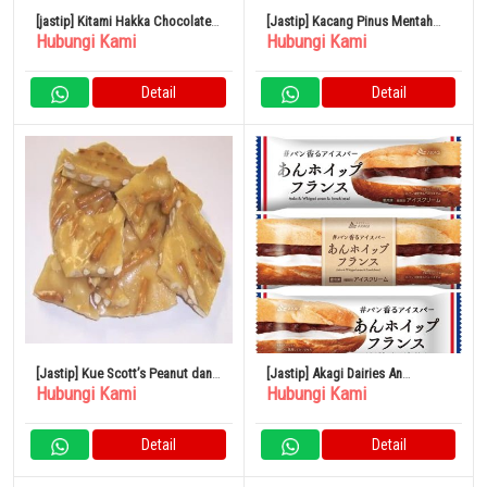
[jastip] Kitami Hakka Chocolate
[Jastip] Kacang Pinus Mentah
Hubungi Kami
Hubungi Kami
Mint Candy 170g x 5 Bag
Kacang Osawa 30g Set isi 5
Detail
Detail
[Jastip] Kue Scott’s Peanut dan
[Jastip] Akagi Dairies An
Hubungi Kami
Hubungi Kami
Pretzel Putih 1 Pound
Whipped French 75ml x 24
Kantong
Detail
Detail