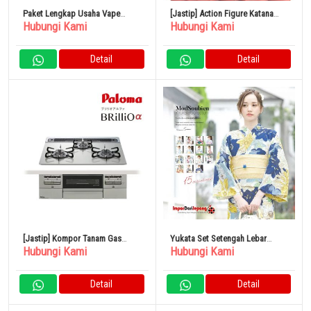
Paket Lengkap Usaha Vape
[Jastip] Action Figure Katana
Hubungi Kami
Hubungi Kami
Store (Rokok Elektrik)
Brave Raphtalia “The Rising of
the Shield Hero Season 2” 1/7
Detail
Detail
[Jastip] Kompor Tanam Gas
Yukata Set Setengah Lebar
Hubungi Kami
Hubungi Kami
Paloma PD-743WS-60GH Tinggi
Sabuk Dewasa
60cm
Detail
Detail