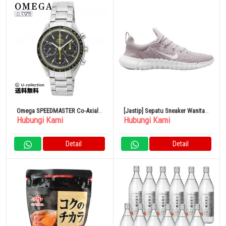
Omega SPEEDMASTER Co-Axial
[Jastip] Sepatu Sneaker Wanita
Hubungi Kami
Hubungi Kami
Jam Tangan Mewah Pria Abu-
Nike Free Run 5.0 Ukuran 24cm
abu
Platinum Violet
Detail
Detail