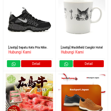
[Jastip] Sepatu Kets Pria Nike
[Jastip] Wachifield Cangkir Hotel
Hubungi Kami
Hubungi Kami
Air Humara QS 31cm Hitam Perak
Metalik
Detail
Detail