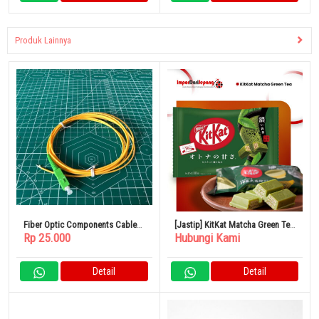
Produk Lainnya
Fiber Optic Components Cable
[Jastip] KitKat Matcha Green Tea
Rp 25.000
Hubungi Kami
Assembly Single Mode
Jepang
Detail
Detail