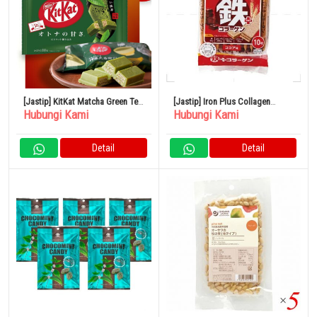
[Jastip] KitKat Matcha Green Tea
[Jastip] Iron Plus Collagen
Hubungi Kami
Hubungi Kami
Jepang
Wafers 10 Pieces
Detail
Detail