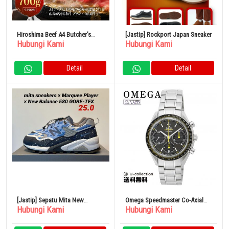
Hiroshima Beef A4 Butcher’s
[Jastip] Rockport Japan Sneaker
Hubungi Kami
Hubungi Kami
Recommended Shoulder Loose
700g
Detail
Detail
[Jastip] Sepatu Mita New
Omega Speedmaster Co-Axial
Hubungi Kami
Hubungi Kami
Balance MT580 GORE-TEX 25cm
Pria Abu-abu Jam Tangan
Mewah