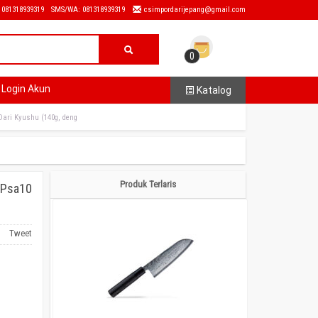
: 081318939319
SMS/WA: 081318939319
csimpordarijepang@gmail.com
0
Login Akun
Katalog
Dari Kyushu (140g, deng
Produk Terlaris
e Psa10
Tweet