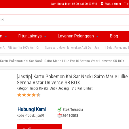
Jam Buka Toko: 08.00 s/d 20.00 WIB
Status Order
Tlp
an
Fitur Lainnya
Layanan Pelanggan
Blog
e Air Rift Wanita 100% Asli Or
Sparepart Motor Terlengkap Asli Dari Jep
1 Belut Panggang 
] Kartu Pokemon Kai Sar Naoki Saito Marie Lillie Psa10 Serena Vstar Universe SR BOX
[Jastip] Kartu Pokemon Kai Sar Naoki Saito Marie Lilli
Serena Vstar Universe SR BOX
Kategori:
Impor Koleksi Antik Jepang
| 813 Kali Dilihat
Hubungi Kami
Stok Tersedia
Kode Produk: jpn01
26-11-2023