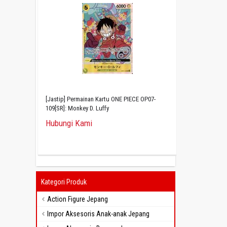
[Jastip] Permainan Kartu ONE PIECE OP07-
109[SR]: Monkey D. Luffy
Hubungi Kami
Kategori Produk
Action Figure Jepang
Impor Aksesoris Anak-anak Jepang