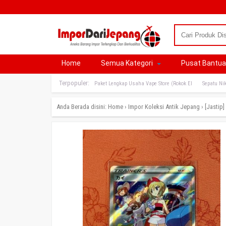
Home
Semua Kategori
Pusat Bantu
Terpopuler:
Paket Lengkap Usaha Vape Store (Rokok El
Sepatu Nik
Anda Berada disini:
Home
›
Impor Koleksi Antik Jepang
›
[Jastip