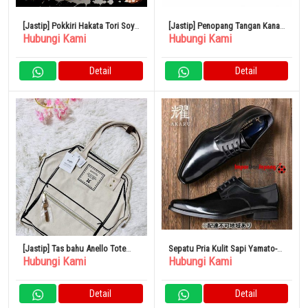
[Jastip] Pokkiri Hakata Tori Soy
[Jastip] Penopang Tangan Kanan
Hubungi Kami
Hubungi Kami
Sauce Ramen 4 Set
63-73mm NC53221
Detail
Detail
[Jastip] Tas bahu Anello Tote
Sepatu Pria Kulit Sapi Yamato-
Hubungi Kami
Hubungi Kami
Bag
isme Sepatu Bisnis YAP601
Detail
Detail