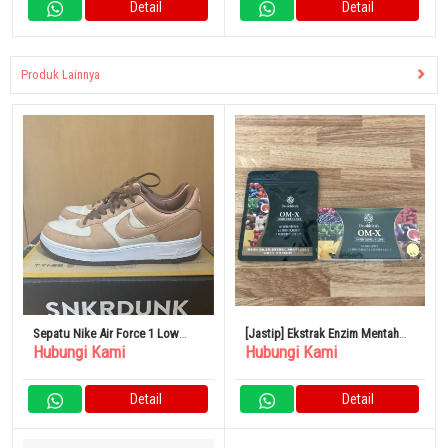
Detail
Detail
Produk Lainnya
Sepatu Nike Air Force 1 Low
[Jastip] Ekstrak Enzim Mentah
Hubungi Kami
Hubungi Kami
Acorn
Fermentasi OM-X
Detail
Detail