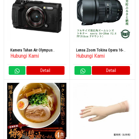
Kamera Tahan Air Olympus
Lensa Zoom Tokina Opera 16-
Hubungi Kami
Hubungi Kami
Tough TG-6 hitam
28mm F2.8 FF (Nikon F Mount)
Detail
Detail