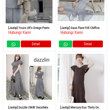
[Jastip] Yours UR’s Greige Pants
[Jastip] Gaun Flare Frill Chiffon
Hubungi Kami
Hubungi Kami
Girly Prancis Baru Leher Halter
Detail
Detail
[Jastip] Dazzlin 2WAY Decollete
[Jastip] Mercury Duo Thirty One