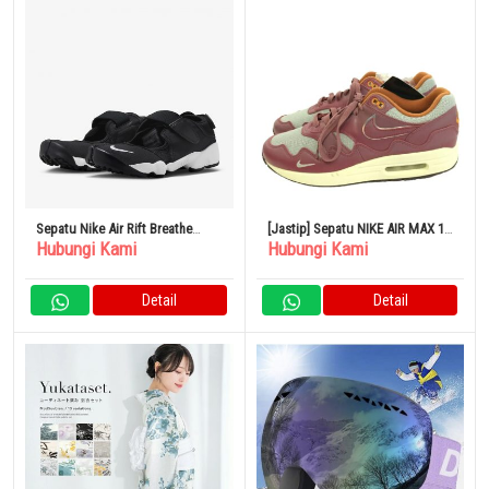
Sepatu Nike Air Rift Breathe
[Jastip] Sepatu NIKE AIR MAX 1
Hubungi Kami
Hubungi Kami
Black White Women’s
One Pata 28cm BRD Kulit
Detail
Detail