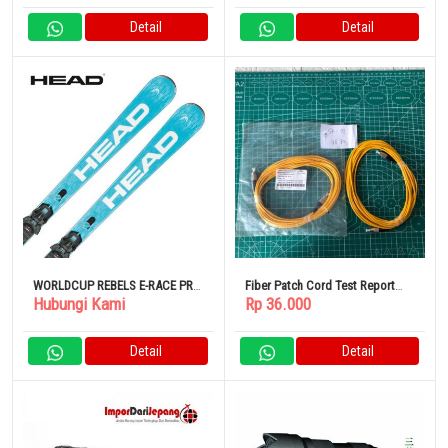
Detail
Detail
WORLDCUP REBELS E-RACE PRO
Fiber Patch Cord Test Report
Hubungi Kami
Rp 36.000
+ RACEPLATE WCR 14 PENDEK +
Type FC/PC-FC/PC 5 Meter
FREEFLEX 14 GW [313253] Set
Binding Kompatibel Gripwalk
Detail
Detail