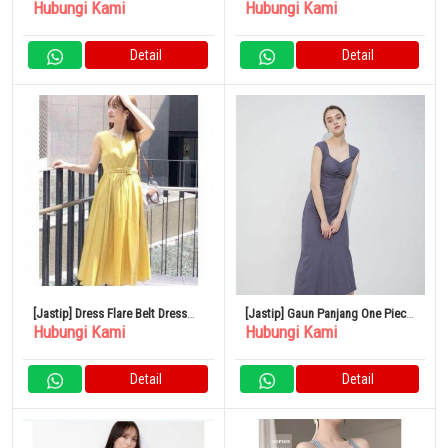
Hubungi Kami
Hubungi Kami
Gaun Terbuka Ukuran Bebas
Long Dress Charcoal Brown
Detail
Detail
[Jastip] Dress Flare Belt Dress
[Jastip] Gaun Panjang One Piece
Hubungi Kami
Hubungi Kami
Kuning Mercury Duo
Mercury Duo
Detail
Detail