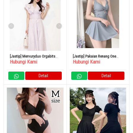
[Jastip] Mervuryduo Orgabits
[Jastip] Pakaian Renang One
Hubungi Kami
Hubungi Kami
Volume Ruffle Dress
Piece Resor
Detail
Detail