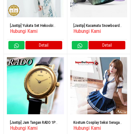
[Jastip] Yukata Set Hekoobi
[Jastip] Kacamata Snowboard
Hubungi Kami
Hubungi Kami
2023 2-piece Retro Modern
Ski Lensa Bulat Antikabut
Detail
Detail
[Jastip] Jam Tangan RADO 1P
Kostum Cosplay Seksi Seragam
Hubungi Kami
Hubungi Kami
Diamond Round Gold 583
Pelaut Lengan Pendek Gadis
SMA Pita Lipit Rok Syal