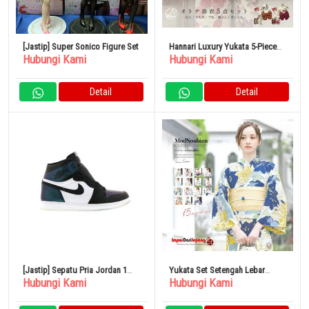
[Jastip] Super Sonico Figure Set
Hannari Luxury Yukata 5-Piece
Hubungi Kami
Hubungi Kami
Set Yukata Set Ladies
Detail
Detail
[Jastip] Sepatu Pria Jordan 1
Yukata Set Setengah Lebar
Hubungi Kami
Hubungi Kami
Retro 28,5cm All-Star Chameleon
Sabuk Dewasa
2017