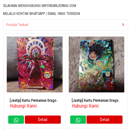
SILAHKAN MENGHUBUNGI IMPORDARIJEPANG.COM
MELALUI KONTAK WHATSAPP / EMAIL YANG TERSEDIA
Produk Terkait
[Jastip] Kartu Permainan Dragon
[Jastip] Kartu Permainan Dragon
Hubungi Kami
Hubungi Kami
Ball Heroes Zamasu Combined
Ball Heroes Broly
Detail
Detail