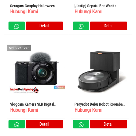
Seragam Cosplay Halloween
[Jastip] Sepatu Bot Wanita
Hubungi Kami
Hubungi Kami
Sailor Suit Lengan Pendek
Stuart Weitzman
Detail
Detail
Vlogcam Kamera SLR Digital
Penyedot Debu Robot Roomba
Hubungi Kami
Hubungi Kami
VLOGCAM ZV-E10L/B
J7+ J755860
Detail
Detail