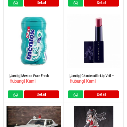
Detail
Detail
[Jastip] Mentos Pure Fresh
[Jastip] Chantecaille Lip Veil –
Hubungi Kami
Hubungi Kami
Sugar-Free Chewing Gum with
No.Iris 2.5g
Xylitol
Detail
Detail