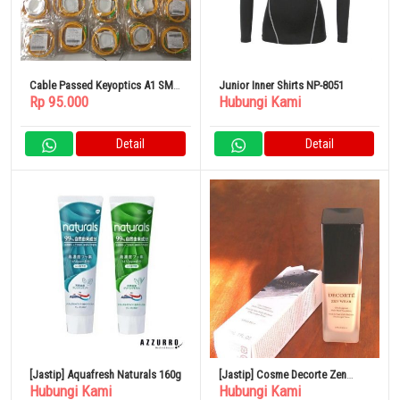
Cable Passed Keyoptics A1 SMF-
Junior Inner Shirts NP-8051
Rp 95.000
Hubungi Kami
28 Type FC/FC 10 Meter
Detail
Detail
[Jastip] Aquafresh Naturals 160g
[Jastip] Cosme Decorte Zen
Hubungi Kami
Hubungi Kami
Wear Fluid N31 30mLCosme