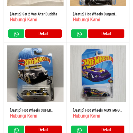
[Jastip] Set 2 Vas Altar Buddha
[Jastip] Hot Wheels Bugatti
Hubungi Kami
Hubungi Kami
Chiron
Detail
Detail
[Jastip] Hot Wheels SUPER
[Jastip] Hot Wheels MUSTANG
Hubungi Kami
Hubungi Kami
CHROMES MIG RIG
NHRA FUNNY CAR
Detail
Detail