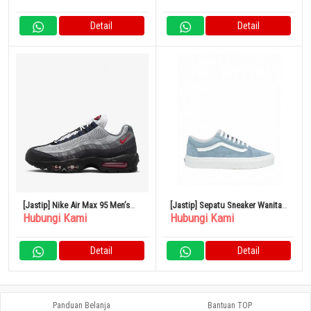
Detail
Detail
[Jastip] Nike Air Max 95 Men’s
[Jastip] Sepatu Sneaker Wanita
Hubungi Kami
Hubungi Kami
Shoes
Vans Warna Biru Langit
Detail
Detail
Panduan Belanja
Bantuan TOP