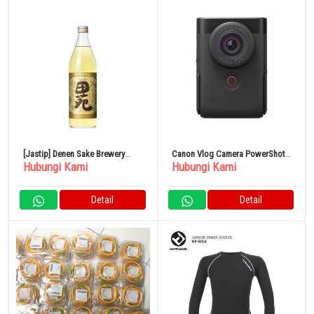
[Jastip] Denen Sake Brewery
Canon Vlog Camera PowerShot
Hubungi Kami
Hubungi Kami
Gold Label Barley 25% 900ml
V10 Tripod Grip Kit Hitam
Detail
Detail