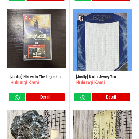
[Jastip] Nintendo The Legend of
[Jastip] Kartu Jersey Tim
Hubungi Kami
Hubungi Kami
Zelda Breath + Ekstrak
Nasional Sepak Bola Jepang FC
Tokyo 2019 Takefusa Kubo
Detail
Detail